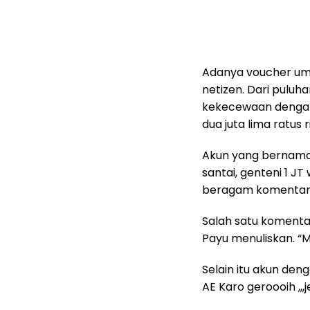
Adanya voucher umro
netizen. Dari puluh
kekecewaan dengan 
dua juta lima ratus 
Akun yang bernama 
santai, genteni 1 JT
beragam komentar m
Salah satu komenta
Payu menuliskan. “M
Selain itu akun den
AE Karo geroooih ,,