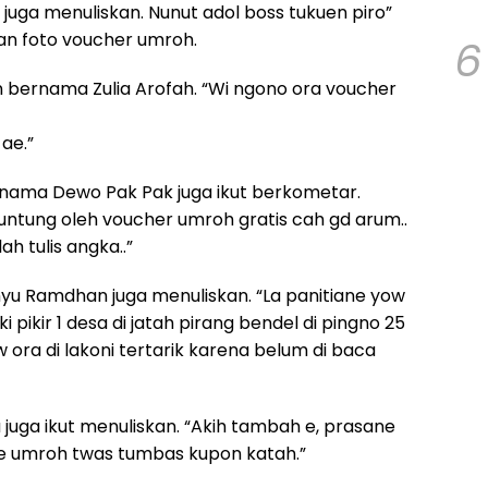
 juga menuliskan. Nunut adol boss tukuen piro”
gan foto voucher umroh.
6
n bernama Zulia Arofah. “Wi ngono ora voucher
ae.”
 nama Dewo Pak Pak juga ikut berkometar.
runtung oleh voucher umroh gratis cah gd arum..
lah tulis angka..”
 Ramdhan juga menuliskan. “La panitiane yow
 pikir 1 desa di jatah pirang bendel di pingno 25
w ora di lakoni tertarik karena belum di baca
juga ikut menuliskan. “Akih tambah e, prasane
 e umroh twas tumbas kupon katah.”