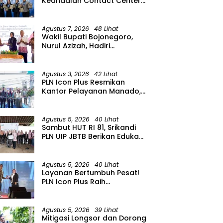
Keandalan Contact Center
PLN Borong Penghargaan di
CCW 2026
Agustus 7, 2026
48 Lihat
Wakil Bupati Bojonegoro,
Nurul Azizah, Hadiri
Peringatan HUT ke-64 PWRI
Kabupaten Bojonegoro
Agustus 3, 2026
42 Lihat
PLN Icon Plus Resmikan
Kantor Pelayanan Manado,
Perkuat Jangkauan Layanan
di Sulawesi Utara
Agustus 5, 2026
40 Lihat
Sambut HUT RI 81, Srikandi
PLN UIP JBTB Berikan Edukasi
Siaga Kebencanaan dan
Tetapkan Komunitas
Perempuan Tangguh
Agustus 5, 2026
40 Lihat
Bencana di Kampung Aren
Layanan Bertumbuh Pesat!
Simacan Banyuwangi
PLN Icon Plus Raih
Penghargaan SBBI Awards
2026
Agustus 5, 2026
39 Lihat
Mitigasi Longsor dan Dorong