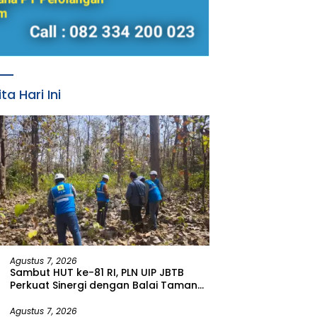
ita Hari Ini
Agustus 7, 2026
Sambut HUT ke-81 RI, PLN UIP JBTB
Perkuat Sinergi dengan Balai Taman
Nasional Baluran Bahas Kajian
Rencana Proyek SUTET 500 kV Paiton–
Agustus 7, 2026