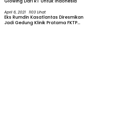
Glowing Dari RT Untuk Indonesia
April 6, 2021
1103 Lihat
Eks Rumdin Kasatlantas Diresmikan
Jadi Gedung Klinik Pratama FKTP
Polres Malang