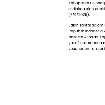
Kabupaten Bojonego
sediakan oleh panit
(7/9/2025).
Jalan santai dalam
Republik Indonesia 
beserta Asosiasi K
yaitu 1 unit seped
voucher umroh senil