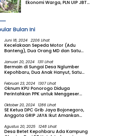
Ekonomi Warga, PLN UIP JBTB
Salurkan Bantuan
Konservasi 4.000 Pohon
Aren Genjah Asal Aceh di
Banyuwangi
ular Bulan Ini
Juni 18, 2024
2206 Lihat
Kecelakaan Sepeda Motor (Adu
Banteng), Dua Orang MD dan Satu
Luka Berat
Januari 20, 2024
1311 Lihat
Bermain di Sungai Desa Nglumber
Kepohbaru, Dua Anak Hanyut, Satu
Ditemukan Meninggal Satu Anak
Masih Dalam Pencarian
Februari 23, 2024
1307 Lihat
Oknum KPU Ponorogo Diduga
Perintahkan PPK untuk Menggeser
Suara ke salah satu Calon DPRD
Provinsi Asal Partai Gerindra
Oktober 20, 2024
1286 Lihat
SE Ketua DPC Grib Jaya Bojonegoro,
Anggota GRIP JAYA Ikut Amankan
Suasana Pelantikan Presiden di
Wilayah Bojonegoro
Agustus 20, 2025
1248 Lihat
Desa Betet Kepohbaru Ada Kampung