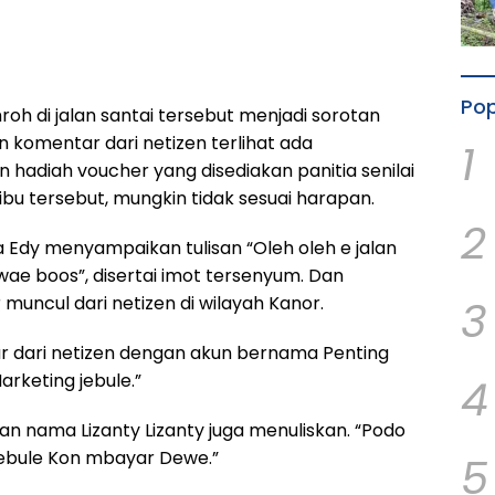
Pop
h di jalan santai tersebut menjadi sorotan
an komentar dari netizen terlihat ada
1
hadiah voucher yang disediakan panitia senilai
ribu tersebut, mungkin tidak sesuai harapan.
2
Edy menyampaikan tulisan “Oleh oleh e jalan
 wae boos”, disertai imot tersenyum. Dan
3
uncul dari netizen di wilayah Kanor.
r dari netizen dengan akun bernama Penting
arketing jebule.”
4
gan nama Lizanty Lizanty juga menuliskan. “Podo
,jebule Kon mbayar Dewe.”
5