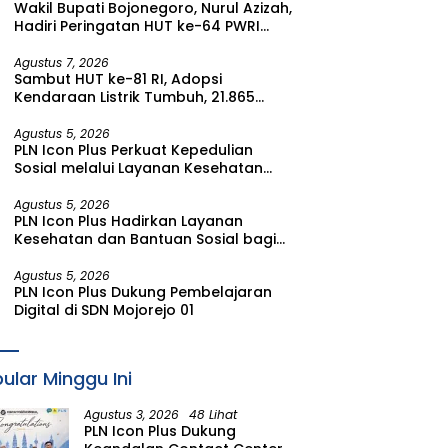
Wakil Bupati Bojonegoro, Nurul Azizah,
Watudodol/Kalipuro
Hadiri Peringatan HUT ke-64 PWRI
Kabupaten Bojonegoro
Agustus 7, 2026
Sambut HUT ke-81 RI, Adopsi
Kendaraan Listrik Tumbuh, 21.865
Pelanggan Baru Gunakan Home
Charging Services PLN pada Semester
Agustus 5, 2026
PLN Icon Plus Perkuat Kepedulian
I 2026
Sosial melalui Layanan Kesehatan
dan Bantuan Komprehensif bagi
Lansia di Malang
Agustus 5, 2026
PLN Icon Plus Hadirkan Layanan
Kesehatan dan Bantuan Sosial bagi
Lansia di Rumah Belas Kasih Malang
Agustus 5, 2026
PLN Icon Plus Dukung Pembelajaran
Digital di SDN Mojorejo 01
ular Minggu Ini
Agustus 3, 2026
48 Lihat
PLN Icon Plus Dukung