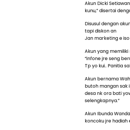
Akun Dicki Setiawan
kunu,” disertai den
Disusul dengan aku
tapi diskon an
Jan marketing e iso 
Akun yang memiliki
“infone jre seng be
Tp yo kui.. Panitia sa
Akun bernama Wahyu
butoh mangan sak iki
desa nk ora bati yo
selengkapnya.”
Akun Ibunda Wanda 
koncoku jre hadiah