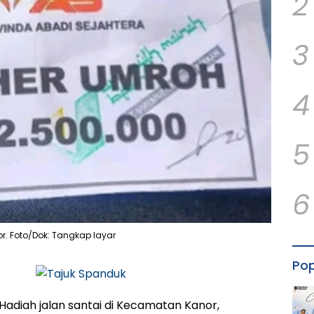
2
3
4
5
6
r. Foto/Dok: Tangkap layar
Pop
Hadiah jalan santai di Kecamatan Kanor,