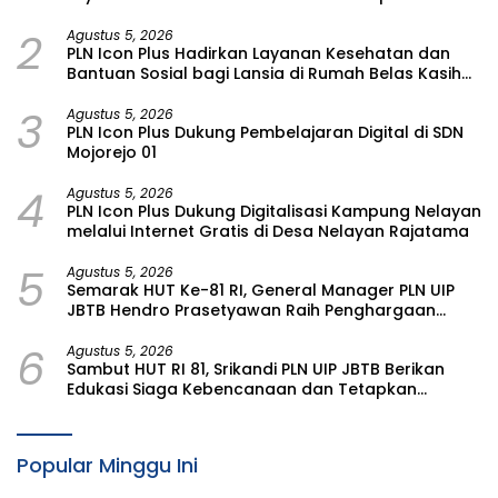
bagi Lansia di Malang
2
Agustus 5, 2026
PLN Icon Plus Hadirkan Layanan Kesehatan dan
Bantuan Sosial bagi Lansia di Rumah Belas Kasih
Malang
3
Agustus 5, 2026
PLN Icon Plus Dukung Pembelajaran Digital di SDN
Mojorejo 01
4
Agustus 5, 2026
PLN Icon Plus Dukung Digitalisasi Kampung Nelayan
melalui Internet Gratis di Desa Nelayan Rajatama
5
Agustus 5, 2026
Semarak HUT Ke-81 RI, General Manager PLN UIP
JBTB Hendro Prasetyawan Raih Penghargaan
Prestisius
6
Agustus 5, 2026
Sambut HUT RI 81, Srikandi PLN UIP JBTB Berikan
Edukasi Siaga Kebencanaan dan Tetapkan
Komunitas Perempuan Tangguh Bencana di
Kampung Aren Simacan Banyuwangi
Popular Minggu Ini