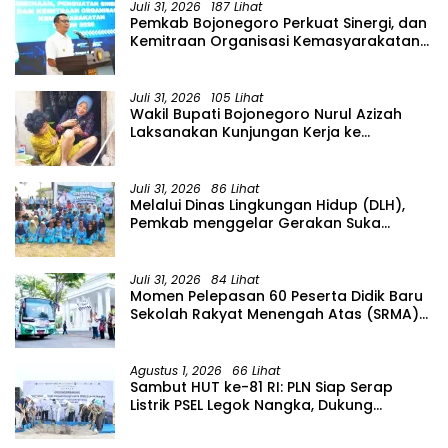
Juli 31, 2026
187 Lihat
Pemkab Bojonegoro Perkuat Sinergi, dan
Kemitraan Organisasi Kemasyarakatan
Tahun 2026
Juli 31, 2026
105 Lihat
Wakil Bupati Bojonegoro Nurul Azizah
Laksanakan Kunjungan Kerja ke
Kecamatan Temayang
Juli 31, 2026
86 Lihat
Melalui Dinas Lingkungan Hidup (DLH),
Pemkab menggelar Gerakan Suka
Menanam di Lapangan Desa Pacing
Juli 31, 2026
84 Lihat
Momen Pelepasan 60 Peserta Didik Baru
Sekolah Rakyat Menengah Atas (SRMA)
36 Bojonegoro Tahun Ajaran 2026/2027
Agustus 1, 2026
66 Lihat
Sambut HUT ke-81 RI: PLN Siap Serap
Listrik PSEL Legok Nangka, Dukung
Pengelolaan Sampah Berkelanjutan di
Jawa Barat