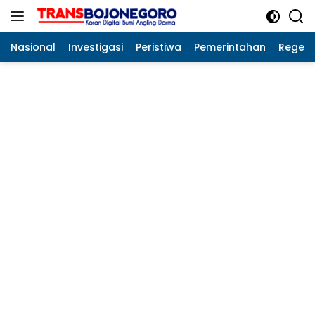
Langsung
ke
konten
Nasional
Investigasi
Peristiwa
Pemerintahan
Regeo