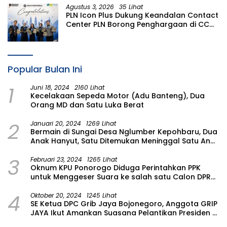
Agustus 3, 2026
35 Lihat
PLN Icon Plus Dukung Keandalan Contact
Center PLN Borong Penghargaan di CCW
2026
Popular Bulan Ini
1
Juni 18, 2024
2160 Lihat
Kecelakaan Sepeda Motor (Adu Banteng), Dua
Orang MD dan Satu Luka Berat
2
Januari 20, 2024
1269 Lihat
Bermain di Sungai Desa Nglumber Kepohbaru, Dua
Anak Hanyut, Satu Ditemukan Meninggal Satu Anak
Masih Dalam Pencarian
3
Februari 23, 2024
1265 Lihat
Oknum KPU Ponorogo Diduga Perintahkan PPK
untuk Menggeser Suara ke salah satu Calon DPRD
Provinsi Asal Partai Gerindra
4
Oktober 20, 2024
1245 Lihat
SE Ketua DPC Grib Jaya Bojonegoro, Anggota GRIP
JAYA Ikut Amankan Suasana Pelantikan Presiden di
Wilayah Bojonegoro