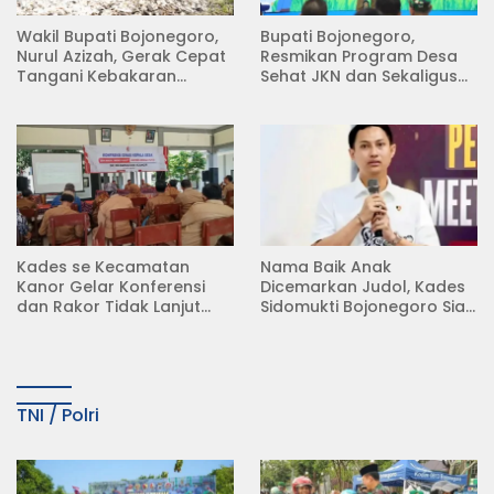
Wakil Bupati Bojonegoro,
Bupati Bojonegoro,
Nurul Azizah, Gerak Cepat
Resmikan Program Desa
Tangani Kebakaran
Sehat JKN dan Sekaligus
Rumah di Desa
Koperasi Merah Putih
Semambung Kanor
(KDKMP) di Desa Pesen
Kades se Kecamatan
Nama Baik Anak
Kanor Gelar Konferensi
Dicemarkan Judol, Kades
dan Rakor Tidak Lanjut
Sidomukti Bojonegoro Siap
KDMP
Tempuh Jalur Hukum
TNI / Polri