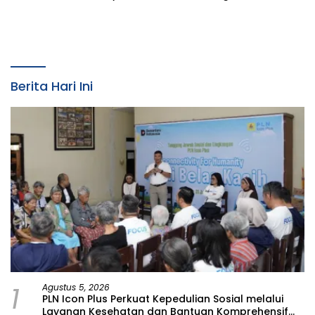
Raih Penghargaan
Kebencanaan dan
Prestisius
Tetapkan Komunitas
Perempuan Tangguh
Bencana di Kampung Aren
Simacan Banyuwangi
Berita Hari Ini
1
Agustus 5, 2026
PLN Icon Plus Perkuat Kepedulian Sosial melalui
Layanan Kesehatan dan Bantuan Komprehensif