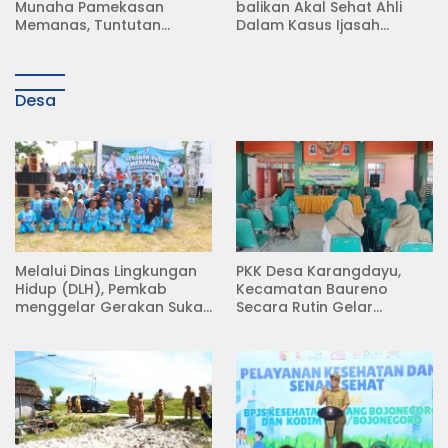
balikan Akal Sehat Ahli
Surat Resmi, Modus Baru
Dalam Kasus Ijasah
Debt Collector di Jalan
Jokowi
Raya Babat Lamongan
Desa
Melalui Dinas Lingkungan
PKK Desa Karangdayu,
Hidup (DLH), Pemkab
Kecamatan Baureno
menggelar Gerakan Suka
Secara Rutin Gelar
Menanam di Lapangan
Pertemuan
Desa Pacing