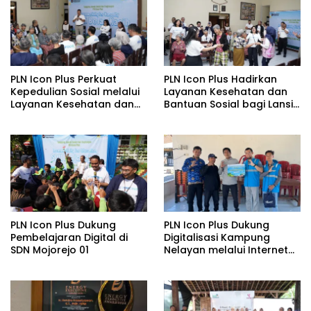
PLN Icon Plus Perkuat
PLN Icon Plus Hadirkan
Kepedulian Sosial melalui
Layanan Kesehatan dan
Layanan Kesehatan dan
Bantuan Sosial bagi Lansia
Bantuan Komprehensif
di Rumah Belas Kasih
bagi Lansia di Malang
Malang
PLN Icon Plus Dukung
PLN Icon Plus Dukung
Pembelajaran Digital di
Digitalisasi Kampung
SDN Mojorejo 01
Nelayan melalui Internet
Gratis di Desa Nelayan
Rajatama