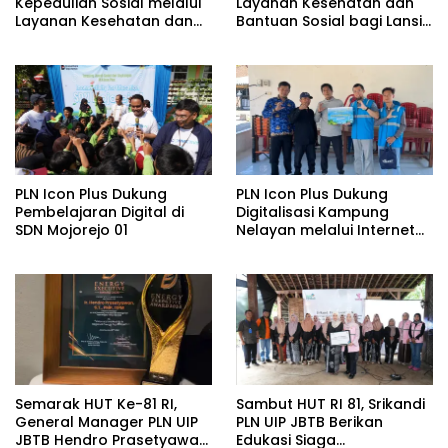
Kepedulian Sosial melalui
Layanan Kesehatan dan
Layanan Kesehatan dan
Bantuan Sosial bagi Lansia
Bantuan Komprehensif
di Rumah Belas Kasih
bagi Lansia di Malang
Malang
PLN Icon Plus Dukung
PLN Icon Plus Dukung
Pembelajaran Digital di
Digitalisasi Kampung
SDN Mojorejo 01
Nelayan melalui Internet
Gratis di Desa Nelayan
Rajatama
Semarak HUT Ke-81 RI,
Sambut HUT RI 81, Srikandi
General Manager PLN UIP
PLN UIP JBTB Berikan
JBTB Hendro Prasetyawan
Edukasi Siaga