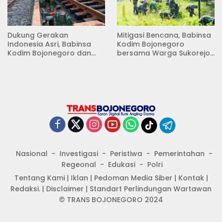
Dukung Gerakan
Mitigasi Bencana, Babinsa
Indonesia Asri, Babinsa
Kodim Bojonegoro
Kodim Bojonegoro dan
bersama Warga Sukorejo
Masyarakat Karya Bakti
Karya Bakti Pembersihan
Serentak Membersihkan
Sungai
Lingkungan
Nasional
Investigasi
Peristiwa
Pemerintahan
Regeonal
Edukasi
Polri
Tentang Kami
|
Iklan
|
Pedoman Media Siber
|
Kontak
|
Redaksi.
|
Disclaimer
|
Standart Perlindungan Wartawan
© TRANS BOJONEGORO 2024