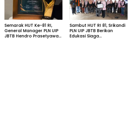
Semarak HUT Ke-81 RI,
Sambut HUT RI 81, Srikandi
General Manager PLN UIP
PLN UIP JBTB Berikan
JBTB Hendro Prasetyawan
Edukasi Siaga
Raih Penghargaan
Kebencanaan dan
Prestisius
Tetapkan Komunitas
Perempuan Tangguh
Bencana di Kampung Aren
Simacan Banyuwangi