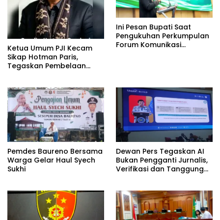
Ini Pesan Bupati Saat
Pengukuhan Perkumpulan
Forum Komunikasi
Ketua Umum PJI Kecam
Kelompok Bimbingan
Sikap Hotman Paris,
Ibadah Haji dan Umrah
Tegaskan Pembelaan
(PFK KBIHU) Kabupaten
terhadap Martabat
Bojonegoro
Profesi Jurnalis
Pemdes Baureno Bersama
Dewan Pers Tegaskan AI
Warga Gelar Haul Syech
Bukan Pengganti Jurnalis,
Sukhi
Verifikasi dan Tanggung
Jawab Redaksi Tetap
Utama