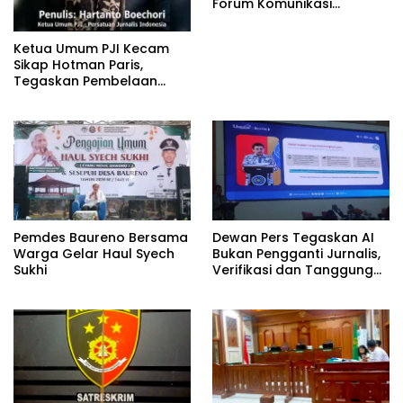
Forum Komunikasi
Kelompok Bimbingan
Ibadah Haji dan Umrah
Ketua Umum PJI Kecam
(PFK KBIHU) Kabupaten
Sikap Hotman Paris,
Bojonegoro
Tegaskan Pembelaan
terhadap Martabat
Profesi Jurnalis
Pemdes Baureno Bersama
Dewan Pers Tegaskan AI
Warga Gelar Haul Syech
Bukan Pengganti Jurnalis,
Sukhi
Verifikasi dan Tanggung
Jawab Redaksi Tetap
Utama