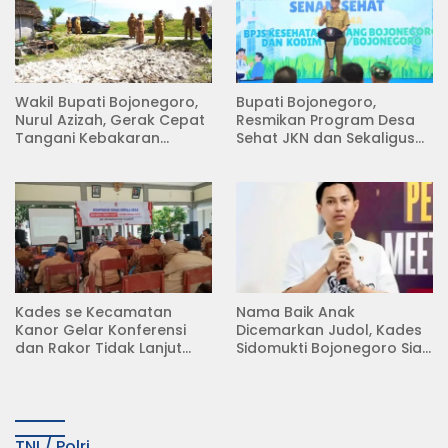
Wakil Bupati Bojonegoro,
Bupati Bojonegoro,
Nurul Azizah, Gerak Cepat
Resmikan Program Desa
Tangani Kebakaran
Sehat JKN dan Sekaligus
Rumah di Desa
Koperasi Merah Putih
Semambung Kanor
(KDKMP) di Desa Pesen
Kades se Kecamatan
Nama Baik Anak
Kanor Gelar Konferensi
Dicemarkan Judol, Kades
dan Rakor Tidak Lanjut
Sidomukti Bojonegoro Siap
KDMP
Tempuh Jalur Hukum
TNI / Polri