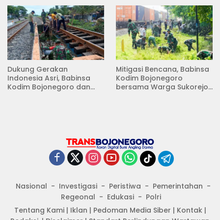
Dukung Gerakan
Mitigasi Bencana, Babinsa
Indonesia Asri, Babinsa
Kodim Bojonegoro
Kodim Bojonegoro dan
bersama Warga Sukorejo
Masyarakat Karya Bakti
Karya Bakti Pembersihan
Serentak Membersihkan
Sungai
Lingkungan
Nasional
Investigasi
Peristiwa
Pemerintahan
Regeonal
Edukasi
Polri
Tentang Kami
|
Iklan
|
Pedoman Media Siber
|
Kontak
|