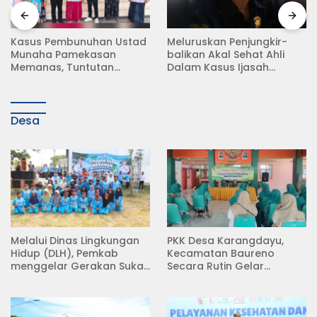
Meluruskan Penjungkir-
Rampas Motor Tanpa
balikan Akal Sehat Ahli
Surat Resmi, Modus Baru
Dalam Kasus Ijasah
Debt Collector di Jalan
Jokowi
Raya Babat Lamongan
Desa
Melalui Dinas Lingkungan
PKK Desa Karangdayu,
Hidup (DLH), Pemkab
Kecamatan Baureno
menggelar Gerakan Suka
Secara Rutin Gelar
Menanam di Lapangan
Pertemuan
Desa Pacing