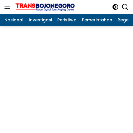
Langsung
ke
konten
Nasional
Investigasi
Peristiwa
Pemerintahan
Regeo