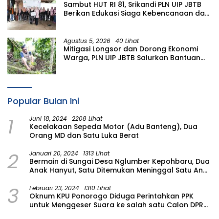
Sambut HUT RI 81, Srikandi PLN UIP JBTB
Berikan Edukasi Siaga Kebencanaan dan
Tetapkan Komunitas Perempuan
Tangguh Bencana di Kampung Aren
Simacan Banyuwangi
Agustus 5, 2026
40 Lihat
Mitigasi Longsor dan Dorong Ekonomi
Warga, PLN UIP JBTB Salurkan Bantuan
Konservasi 4.000 Pohon Aren Genjah
Asal Aceh di Banyuwangi
Popular Bulan Ini
1
Juni 18, 2024
2208 Lihat
Kecelakaan Sepeda Motor (Adu Banteng), Dua
Orang MD dan Satu Luka Berat
2
Januari 20, 2024
1313 Lihat
Bermain di Sungai Desa Nglumber Kepohbaru, Dua
Anak Hanyut, Satu Ditemukan Meninggal Satu Anak
Masih Dalam Pencarian
3
Februari 23, 2024
1310 Lihat
Oknum KPU Ponorogo Diduga Perintahkan PPK
untuk Menggeser Suara ke salah satu Calon DPRD
Provinsi Asal Partai Gerindra