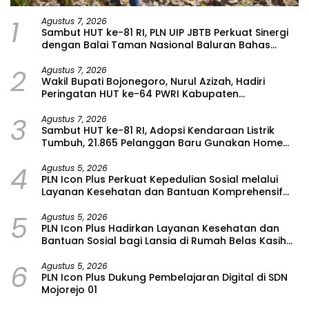
1
Agustus 7, 2026
Sambut HUT ke-81 RI, PLN UIP JBTB Perkuat Sinergi
dengan Balai Taman Nasional Baluran Bahas
Kajian Rencana Proyek SUTET 500 kV Paiton–
2
Watudodol/Kalipuro
Agustus 7, 2026
Wakil Bupati Bojonegoro, Nurul Azizah, Hadiri
Peringatan HUT ke-64 PWRI Kabupaten
Bojonegoro
3
Agustus 7, 2026
Sambut HUT ke-81 RI, Adopsi Kendaraan Listrik
Tumbuh, 21.865 Pelanggan Baru Gunakan Home
Charging Services PLN pada Semester I 2026
4
Agustus 5, 2026
PLN Icon Plus Perkuat Kepedulian Sosial melalui
Layanan Kesehatan dan Bantuan Komprehensif
bagi Lansia di Malang
5
Agustus 5, 2026
PLN Icon Plus Hadirkan Layanan Kesehatan dan
Bantuan Sosial bagi Lansia di Rumah Belas Kasih
Malang
6
Agustus 5, 2026
PLN Icon Plus Dukung Pembelajaran Digital di SDN
Mojorejo 01