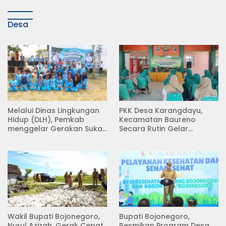
Desa
Melalui Dinas Lingkungan
PKK Desa Karangdayu,
Hidup (DLH), Pemkab
Kecamatan Baureno
menggelar Gerakan Suka
Secara Rutin Gelar
Menanam di Lapangan
Pertemuan
Desa Pacing
Wakil Bupati Bojonegoro,
Bupati Bojonegoro,
Nurul Azizah, Gerak Cepat
Resmikan Program Desa