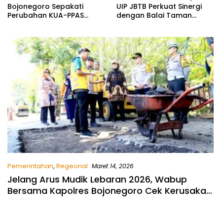
Bojonegoro Sepakati
UIP JBTB Perkuat Sinergi
Perubahan KUA-PPAS
dengan Balai Taman
2026, Fokus Perkuat
Nasional Baluran Bahas
Program Prioritas Rakyat
Kajian Rencana Proyek
SUTET 500 kV Paiton–
Watudodol/Kalipuro
Pemerintahan
,
Regeonal
Maret 14, 2026
Jelang Arus Mudik Lebaran 2026, Wabup
Bersama Kapolres Bojonegoro Cek Kerusakan
Ruas Nasional