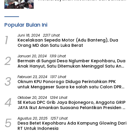
Komprehensif bagi Lansia di Malang
Popular Bulan Ini
1
Juni 18, 2024
2217 Lihat
Kecelakaan Sepeda Motor (Adu Banteng), Dua
Orang MD dan Satu Luka Berat
2
Januari 20, 2024
1319 Lihat
Bermain di Sungai Desa Nglumber Kepohbaru, Dua
Anak Hanyut, Satu Ditemukan Meninggal Satu Anak
Masih Dalam Pencarian
3
Februari 23, 2024
1317 Lihat
Oknum KPU Ponorogo Diduga Perintahkan PPK
untuk Menggeser Suara ke salah satu Calon DPRD
Provinsi Asal Partai Gerindra
4
Oktober 20, 2024
1294 Lihat
SE Ketua DPC Grib Jaya Bojonegoro, Anggota GRIP
JAYA Ikut Amankan Suasana Pelantikan Presiden di
Wilayah Bojonegoro
5
Agustus 20, 2025
1257 Lihat
Desa Betet Kepohbaru Ada Kampung Glowing Dari
RT Untuk Indonesia