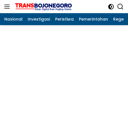
Langsung
ke
konten
Nasional
Investigasi
Peristiwa
Pemerintahan
Regeo