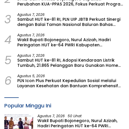
Perubahan KUA-PPAS 2026, Fokus Perkuat Program
Prioritas Rakyat
3
Agustus 7, 2026
Sambut HUT ke-81 RI, PLN UIP JBTB Perkuat Sinergi
dengan Balai Taman Nasional Baluran Bahas
Kajian Rencana Proyek SUTET 500 kV Paiton–
4
Watudodol/Kalipuro
Agustus 7, 2026
Wakil Bupati Bojonegoro, Nurul Azizah, Hadiri
Peringatan HUT ke-64 PWRI Kabupaten
Bojonegoro
5
Agustus 7, 2026
Sambut HUT ke-81 RI, Adopsi Kendaraan Listrik
Tumbuh, 21.865 Pelanggan Baru Gunakan Home
Charging Services PLN pada Semester I 2026
6
Agustus 5, 2026
PLN Icon Plus Perkuat Kepedulian Sosial melalui
Layanan Kesehatan dan Bantuan Komprehensif
bagi Lansia di Malang
Popular Minggu Ini
Agustus 7, 2026
50 Lihat
Wakil Bupati Bojonegoro, Nurul Azizah,
Hadiri Peringatan HUT ke-64 PWRI