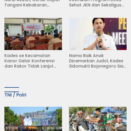
Tangani Kebakaran
Sehat JKN dan Sekaligus
Rumah di Desa
Koperasi Merah Putih
Semambung Kanor
(KDKMP) di Desa Pesen
Kades se Kecamatan
Nama Baik Anak
Kanor Gelar Konferensi
Dicemarkan Judol, Kades
dan Rakor Tidak Lanjut
Sidomukti Bojonegoro Siap
KDMP
Tempuh Jalur Hukum
TNI / Polri