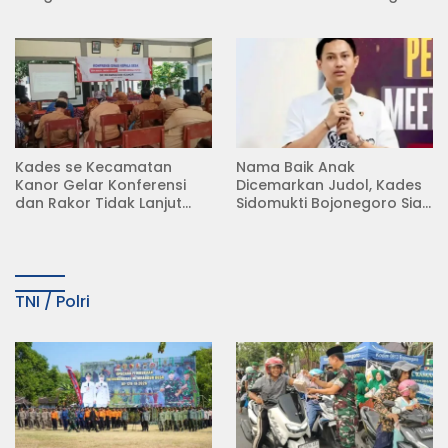
Rumah di Desa
Koperasi Merah Putih
Semambung Kanor
(KDKMP) di Desa Pesen
Kades se Kecamatan
Nama Baik Anak
Kanor Gelar Konferensi
Dicemarkan Judol, Kades
dan Rakor Tidak Lanjut
Sidomukti Bojonegoro Siap
KDMP
Tempuh Jalur Hukum
TNI / Polri