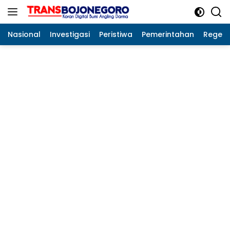
Langsung
ke
konten
Nasional
Investigasi
Peristiwa
Pemerintahan
Regeo