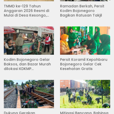
TMMD ke-129 Tahun
Ramadan Berkah, Persit
Anggaran 2026 Resmi di
Kodim Bojonegoro
Mulai di Desa Kesongo,
Bagikan Ratusan Takjil
Kecamatan Kedungadem
Kodim Bojonegoro Gelar
Persit Koramil Kepohbaru
Baksos, dan Bazar Murah
Bojonegoro Gelar Cek
dilokasi KDKMP
Kesehatan Gratis
Pungpungan Kalitidu
Dukung Gerakan
Mitigasi Bencana, Babinsa