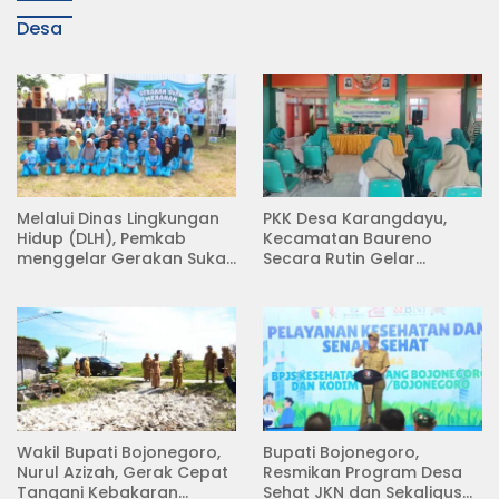
Desa
Melalui Dinas Lingkungan
PKK Desa Karangdayu,
Hidup (DLH), Pemkab
Kecamatan Baureno
menggelar Gerakan Suka
Secara Rutin Gelar
Menanam di Lapangan
Pertemuan
Desa Pacing
Wakil Bupati Bojonegoro,
Bupati Bojonegoro,
Nurul Azizah, Gerak Cepat
Resmikan Program Desa
Tangani Kebakaran
Sehat JKN dan Sekaligus