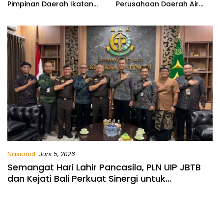
Pimpinan Daerah Ikatan
Perusahaan Daerah Air
Guru Aisyiyah Bustanul
Minum (PORPAMDA) Jawa
Athfal (PD IGABA)
Timur 2026
Kabupaten Bojonegoro
Nasional
Juni 5, 2026
Semangat Hari Lahir Pancasila, PLN UIP JBTB
dan Kejati Bali Perkuat Sinergi untuk
Mendukung Pembangunan Nasional