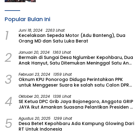
Popular Bulan Ini
1
Juni 18, 2024
2263 Lihat
Kecelakaan Sepeda Motor (Adu Banteng), Dua
Orang MD dan Satu Luka Berat
2
Januari 20, 2024
1363 Lihat
Bermain di Sungai Desa Nglumber Kepohbaru, Dua
Anak Hanyut, Satu Ditemukan Meninggal Satu Anak
Masih Dalam Pencarian
3
Februari 23, 2024
1359 Lihat
Oknum KPU Ponorogo Diduga Perintahkan PPK
untuk Menggeser Suara ke salah satu Calon DPRD
Provinsi Asal Partai Gerindra
4
Oktober 20, 2024
1336 Lihat
SE Ketua DPC Grib Jaya Bojonegoro, Anggota GRIP
JAYA Ikut Amankan Suasana Pelantikan Presiden di
Wilayah Bojonegoro
5
Agustus 20, 2025
1299 Lihat
Desa Betet Kepohbaru Ada Kampung Glowing Dari
RT Untuk Indonesia