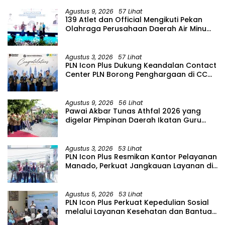
Agustus 9, 2026
57 Lihat
139 Atlet dan Official Mengikuti Pekan
Olahraga Perusahaan Daerah Air Minum
(PORPAMDA) Jawa Timur 2026
Agustus 3, 2026
57 Lihat
PLN Icon Plus Dukung Keandalan Contact
Center PLN Borong Penghargaan di CCW
2026
Agustus 9, 2026
56 Lihat
Pawai Akbar Tunas Athfal 2026 yang
digelar Pimpinan Daerah Ikatan Guru
Aisyiyah Bustanul Athfal (PD IGABA)
Kabupaten Bojonegoro
Agustus 3, 2026
53 Lihat
PLN Icon Plus Resmikan Kantor Pelayanan
Manado, Perkuat Jangkauan Layanan di
Sulawesi Utara
Agustus 5, 2026
53 Lihat
PLN Icon Plus Perkuat Kepedulian Sosial
melalui Layanan Kesehatan dan Bantuan
Komprehensif bagi Lansia di Malang