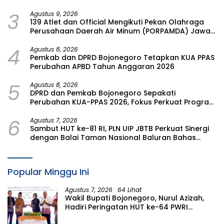
Athfal (PD IGABA) Kabupaten Bojonegoro
3
Agustus 9, 2026
139 Atlet dan Official Mengikuti Pekan Olahraga
Perusahaan Daerah Air Minum (PORPAMDA) Jawa
Timur 2026
4
Agustus 8, 2026
Pemkab dan DPRD Bojonegoro Tetapkan KUA PPAS
Perubahan APBD Tahun Anggaran 2026
5
Agustus 8, 2026
DPRD dan Pemkab Bojonegoro Sepakati
Perubahan KUA-PPAS 2026, Fokus Perkuat Program
Prioritas Rakyat
6
Agustus 7, 2026
Sambut HUT ke-81 RI, PLN UIP JBTB Perkuat Sinergi
dengan Balai Taman Nasional Baluran Bahas
Kajian Rencana Proyek SUTET 500 kV Paiton–
Watudodol/Kalipuro
Popular Minggu Ini
Agustus 7, 2026
64 Lihat
Wakil Bupati Bojonegoro, Nurul Azizah,
Hadiri Peringatan HUT ke-64 PWRI
Kabupaten Bojonegoro