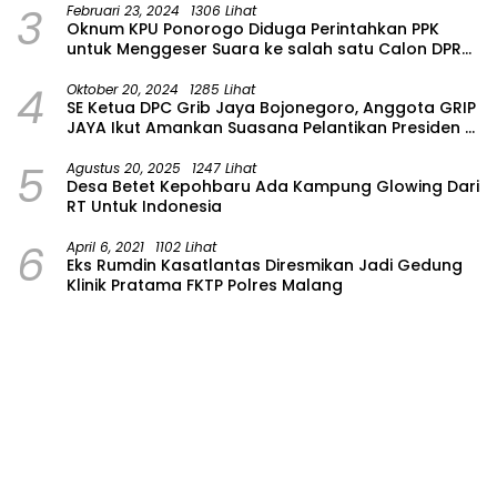
3
Februari 23, 2024
1306 Lihat
Oknum KPU Ponorogo Diduga Perintahkan PPK
untuk Menggeser Suara ke salah satu Calon DPRD
Provinsi Asal Partai Gerindra
4
Oktober 20, 2024
1285 Lihat
SE Ketua DPC Grib Jaya Bojonegoro, Anggota GRIP
JAYA Ikut Amankan Suasana Pelantikan Presiden di
Wilayah Bojonegoro
5
Agustus 20, 2025
1247 Lihat
Desa Betet Kepohbaru Ada Kampung Glowing Dari
RT Untuk Indonesia
6
April 6, 2021
1102 Lihat
Eks Rumdin Kasatlantas Diresmikan Jadi Gedung
Klinik Pratama FKTP Polres Malang