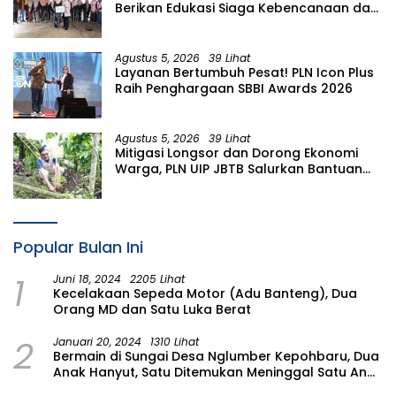
Berikan Edukasi Siaga Kebencanaan dan
Tetapkan Komunitas Perempuan
Tangguh Bencana di Kampung Aren
Simacan Banyuwangi
Agustus 5, 2026
39 Lihat
Layanan Bertumbuh Pesat! PLN Icon Plus
Raih Penghargaan SBBI Awards 2026
Agustus 5, 2026
39 Lihat
Mitigasi Longsor dan Dorong Ekonomi
Warga, PLN UIP JBTB Salurkan Bantuan
Konservasi 4.000 Pohon Aren Genjah
Asal Aceh di Banyuwangi
Popular Bulan Ini
1
Juni 18, 2024
2205 Lihat
Kecelakaan Sepeda Motor (Adu Banteng), Dua
Orang MD dan Satu Luka Berat
2
Januari 20, 2024
1310 Lihat
Bermain di Sungai Desa Nglumber Kepohbaru, Dua
Anak Hanyut, Satu Ditemukan Meninggal Satu Anak
Masih Dalam Pencarian