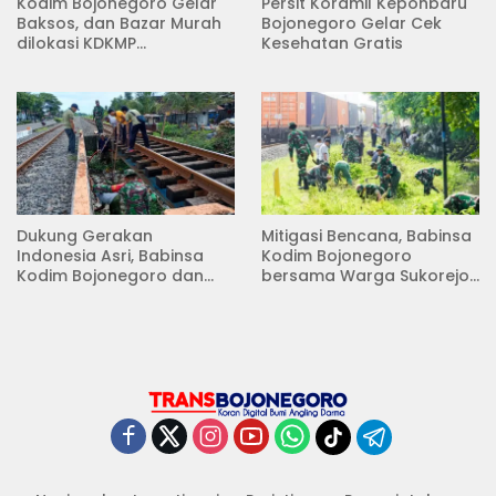
Kodim Bojonegoro Gelar
Persit Koramil Kepohbaru
Baksos, dan Bazar Murah
Bojonegoro Gelar Cek
dilokasi KDKMP
Kesehatan Gratis
Pungpungan Kalitidu
Dukung Gerakan
Mitigasi Bencana, Babinsa
Indonesia Asri, Babinsa
Kodim Bojonegoro
Kodim Bojonegoro dan
bersama Warga Sukorejo
Masyarakat Karya Bakti
Karya Bakti Pembersihan
Serentak Membersihkan
Sungai
Lingkungan