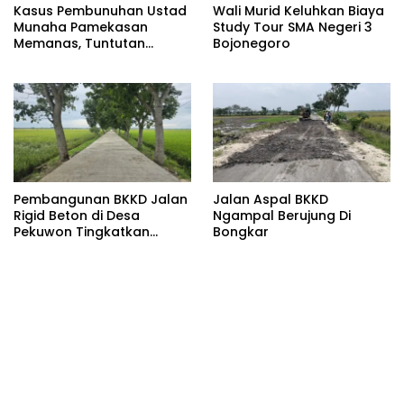
Kasus Pembunuhan Ustad
Wali Murid Keluhkan Biaya
Munaha Pamekasan
Study Tour SMA Negeri 3
Memanas, Tuntutan
Bojonegoro
Hukuman Mati Menggema
Pembangunan BKKD Jalan
Jalan Aspal BKKD
Rigid Beton di Desa
Ngampal Berujung Di
Pekuwon Tingkatkan
Bongkar
Ekonomi: Terimakasih
Pada Bupati dan Wakil
Pupati Bojonegoro