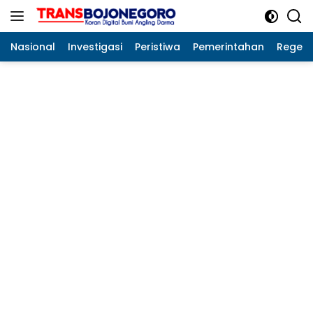
Langsung
ke
konten
Nasional
Investigasi
Peristiwa
Pemerintahan
Regeo