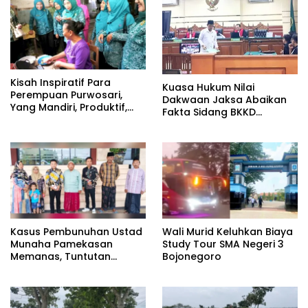
Kisah Inspiratif Para
Kuasa Hukum Nilai
Perempuan Purwosari,
Dakwaan Jaksa Abaikan
Yang Mandiri, Produktif,
Fakta Sidang BKKD
dan Penuh Dedikasi
Padangan Bojonegoro
Kasus Pembunuhan Ustad
Wali Murid Keluhkan Biaya
Munaha Pamekasan
Study Tour SMA Negeri 3
Memanas, Tuntutan
Bojonegoro
Hukuman Mati Menggema