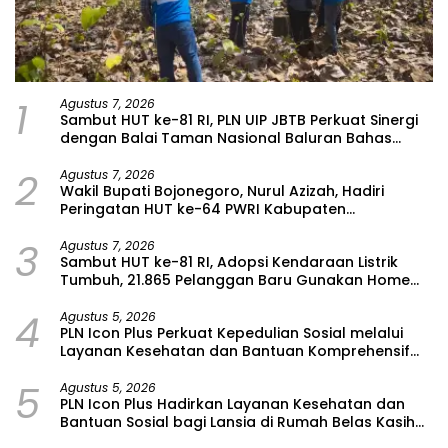
1
Agustus 7, 2026
Sambut HUT ke-81 RI, PLN UIP JBTB Perkuat Sinergi
dengan Balai Taman Nasional Baluran Bahas
Kajian Rencana Proyek SUTET 500 kV Paiton–
2
Watudodol/Kalipuro
Agustus 7, 2026
Wakil Bupati Bojonegoro, Nurul Azizah, Hadiri
Peringatan HUT ke-64 PWRI Kabupaten
Bojonegoro
3
Agustus 7, 2026
Sambut HUT ke-81 RI, Adopsi Kendaraan Listrik
Tumbuh, 21.865 Pelanggan Baru Gunakan Home
Charging Services PLN pada Semester I 2026
4
Agustus 5, 2026
PLN Icon Plus Perkuat Kepedulian Sosial melalui
Layanan Kesehatan dan Bantuan Komprehensif
bagi Lansia di Malang
5
Agustus 5, 2026
PLN Icon Plus Hadirkan Layanan Kesehatan dan
Bantuan Sosial bagi Lansia di Rumah Belas Kasih
Malang