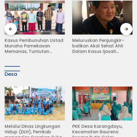
Meluruskan Penjungkir-
Rampas Motor Tanpa
balikan Akal Sehat Ahli
Surat Resmi, Modus Baru
Dalam Kasus Ijasah
Debt Collector di Jalan
Jokowi
Raya Babat Lamongan
Desa
Melalui Dinas Lingkungan
PKK Desa Karangdayu,
Hidup (DLH), Pemkab
Kecamatan Baureno