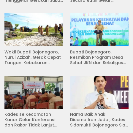
menggelar Gerakan Suka
Secara Rutin Gelar
Menanam di Lapangan
Pertemuan
Desa Pacing
Wakil Bupati Bojonegoro,
Bupati Bojonegoro,
Nurul Azizah, Gerak Cepat
Resmikan Program Desa
Tangani Kebakaran
Sehat JKN dan Sekaligus
Rumah di Desa
Koperasi Merah Putih
Semambung Kanor
(KDKMP) di Desa Pesen
Kades se Kecamatan
Nama Baik Anak
Kanor Gelar Konferensi
Dicemarkan Judol, Kades
dan Rakor Tidak Lanjut
Sidomukti Bojonegoro Siap
KDMP
Tempuh Jalur Hukum