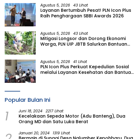
Agustus 5, 2026
43 Lihat
Layanan Bertumbuh Pesat! PLN Icon Plus
Raih Penghargaan SBBI Awards 2026
Agustus 5, 2026
43 Lihat
Mitigasi Longsor dan Dorong Ekonomi
Warga, PLN UIP JBTB Salurkan Bantuan
Konservasi 4.000 Pohon Aren Genjah
Asal Aceh di Banyuwangi
Agustus 5, 2026
41 Lihat
PLN Icon Plus Perkuat Kepedulian Sosial
melalui Layanan Kesehatan dan Bantuan
Komprehensif bagi Lansia di Malang
Popular Bulan Ini
1
Juni 18, 2024
2217 Lihat
Kecelakaan Sepeda Motor (Adu Banteng), Dua
Orang MD dan Satu Luka Berat
2
Januari 20, 2024
1319 Lihat
Bermain di Sungai Desa Nglumber Kepohbaru, Dua