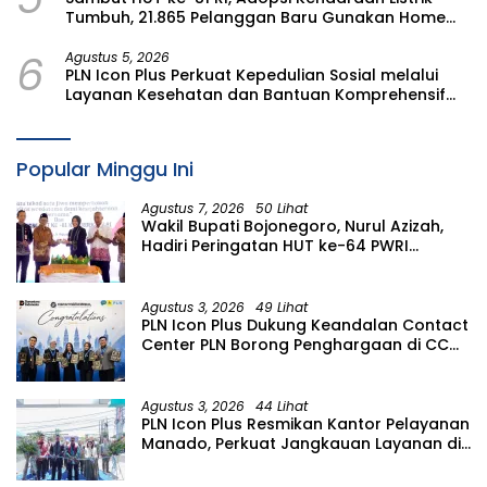
Tumbuh, 21.865 Pelanggan Baru Gunakan Home
Charging Services PLN pada Semester I 2026
6
Agustus 5, 2026
PLN Icon Plus Perkuat Kepedulian Sosial melalui
Layanan Kesehatan dan Bantuan Komprehensif
bagi Lansia di Malang
Popular Minggu Ini
Agustus 7, 2026
50 Lihat
Wakil Bupati Bojonegoro, Nurul Azizah,
Hadiri Peringatan HUT ke-64 PWRI
Kabupaten Bojonegoro
Agustus 3, 2026
49 Lihat
PLN Icon Plus Dukung Keandalan Contact
Center PLN Borong Penghargaan di CCW
2026
Agustus 3, 2026
44 Lihat
PLN Icon Plus Resmikan Kantor Pelayanan
Manado, Perkuat Jangkauan Layanan di
Sulawesi Utara