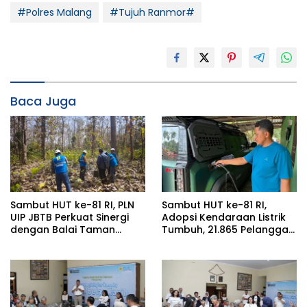
#Polres Malang
#Tujuh Ranmor#
Baca Juga
Sambut HUT ke-81 RI, PLN
Sambut HUT ke-81 RI,
UIP JBTB Perkuat Sinergi
Adopsi Kendaraan Listrik
dengan Balai Taman
Tumbuh, 21.865 Pelanggan
Nasional Baluran Bahas
Baru Gunakan Home
Kajian Rencana Proyek
Charging Services PLN
SUTET 500 kV Paiton–
pada Semester I 2026
Watudodol/Kalipuro