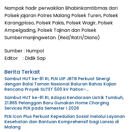
Nampak hadir perwakilan Bhabinkamtibmas dari
Polsek jajaran Polres Malang Polsek Turen, Polsek
Karangploso, Polsek Pakis, Polsek Wagir, Polsek
Ampelgading, Polsek Tajinan dan Polsek
Sumbermanjingwetan. (Red/Ratri/Diana)
Sumber : Humpol
Editor : Didik Sap
Berita Terkait
Sambut HUT ke-81 RI, PLN UIP JBTB Perkuat Sinergi
dengan Balai Taman Nasional Baluran Bahas Kajian
Rencana Proyek SUTET 500 kV Paiton–
Watudodol/Kalipuro
Sambut HUT ke-81 RI, Adopsi Kendaraan Listrik Tumbuh,
21.865 Pelanggan Baru Gunakan Home Charging
Services PLN pada Semester I 2026
PLN Icon Plus Perkuat Kepedulian Sosial melalui Layanan
Kesehatan dan Bantuan Komprehensif bagi Lansia di
Malang