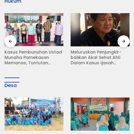
Hukum
Meluruskan Penjungkir-
Rampas Motor Tanpa
balikan Akal Sehat Ahli
Surat Resmi, Modus Baru
Dalam Kasus Ijasah
Debt Collector di Jalan
Jokowi
Raya Babat Lamongan
Desa