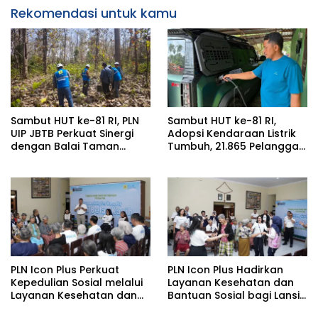
Rekomendasi untuk kamu
Sambut HUT ke-81 RI, PLN
Sambut HUT ke-81 RI,
UIP JBTB Perkuat Sinergi
Adopsi Kendaraan Listrik
dengan Balai Taman
Tumbuh, 21.865 Pelanggan
Nasional Baluran Bahas
Baru Gunakan Home
Kajian Rencana Proyek
Charging Services PLN
SUTET 500 kV Paiton–
pada Semester I 2026
Watudodol/Kalipuro
PLN Icon Plus Perkuat
PLN Icon Plus Hadirkan
Kepedulian Sosial melalui
Layanan Kesehatan dan
Layanan Kesehatan dan
Bantuan Sosial bagi Lansia
Bantuan Komprehensif
di Rumah Belas Kasih