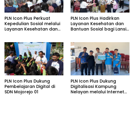
PLN Icon Plus Perkuat
PLN Icon Plus Hadirkan
Kepedulian Sosial melalui
Layanan Kesehatan dan
Layanan Kesehatan dan
Bantuan Sosial bagi Lansia
Bantuan Komprehensif
di Rumah Belas Kasih
bagi Lansia di Malang
Malang
PLN Icon Plus Dukung
PLN Icon Plus Dukung
Pembelajaran Digital di
Digitalisasi Kampung
SDN Mojorejo 01
Nelayan melalui Internet
Gratis di Desa Nelayan
Rajatama