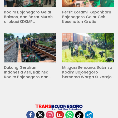
Kodim Bojonegoro Gelar
Persit Koramil Kepohbaru
Baksos, dan Bazar Murah
Bojonegoro Gelar Cek
dilokasi KDKMP
Kesehatan Gratis
Pungpungan Kalitidu
Dukung Gerakan
Mitigasi Bencana, Babinsa
Indonesia Asri, Babinsa
Kodim Bojonegoro
Kodim Bojonegoro dan
bersama Warga Sukorejo
Masyarakat Karya Bakti
Karya Bakti Pembersihan
Serentak Membersihkan
Sungai
Lingkungan