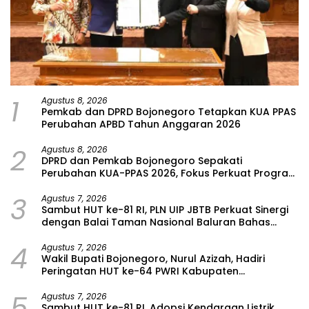
1
Agustus 8, 2026
Pemkab dan DPRD Bojonegoro Tetapkan KUA PPAS
Perubahan APBD Tahun Anggaran 2026
2
Agustus 8, 2026
DPRD dan Pemkab Bojonegoro Sepakati
Perubahan KUA-PPAS 2026, Fokus Perkuat Program
Prioritas Rakyat
3
Agustus 7, 2026
Sambut HUT ke-81 RI, PLN UIP JBTB Perkuat Sinergi
dengan Balai Taman Nasional Baluran Bahas
Kajian Rencana Proyek SUTET 500 kV Paiton–
4
Watudodol/Kalipuro
Agustus 7, 2026
Wakil Bupati Bojonegoro, Nurul Azizah, Hadiri
Peringatan HUT ke-64 PWRI Kabupaten
Bojonegoro
5
Agustus 7, 2026
Sambut HUT ke-81 RI, Adopsi Kendaraan Listrik