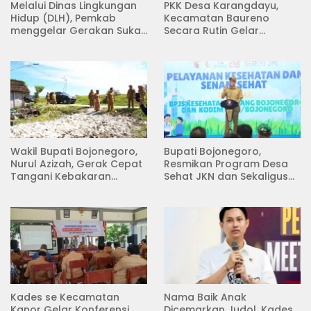
Melalui Dinas Lingkungan
PKK Desa Karangdayu,
Hidup (DLH), Pemkab
Kecamatan Baureno
menggelar Gerakan Suka
Secara Rutin Gelar
Menanam di Lapangan
Pertemuan
Desa Pacing
Wakil Bupati Bojonegoro,
Bupati Bojonegoro,
Nurul Azizah, Gerak Cepat
Resmikan Program Desa
Tangani Kebakaran
Sehat JKN dan Sekaligus
Rumah di Desa
Koperasi Merah Putih
Semambung Kanor
(KDKMP) di Desa Pesen
Kades se Kecamatan
Nama Baik Anak
Kanor Gelar Konferensi
Dicemarkan Judol, Kades