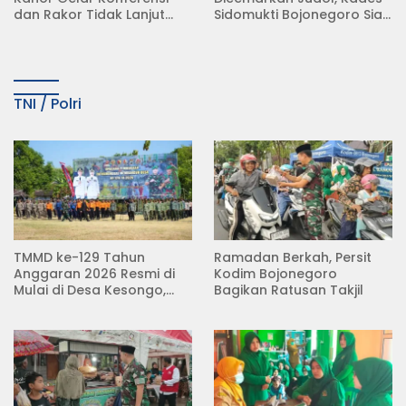
dan Rakor Tidak Lanjut
Sidomukti Bojonegoro Siap
KDMP
Tempuh Jalur Hukum
TNI / Polri
TMMD ke-129 Tahun
Ramadan Berkah, Persit
Anggaran 2026 Resmi di
Kodim Bojonegoro
Mulai di Desa Kesongo,
Bagikan Ratusan Takjil
Kecamatan Kedungadem