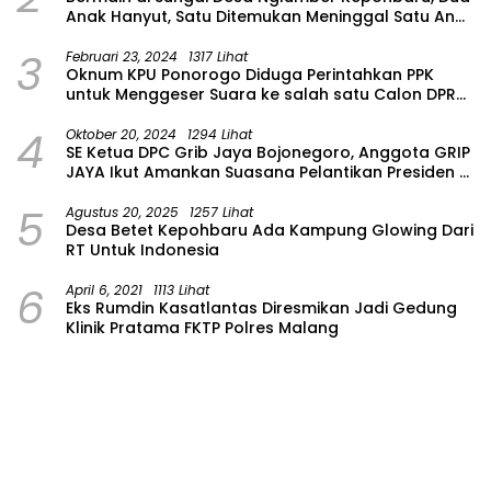
Anak Hanyut, Satu Ditemukan Meninggal Satu Anak
Masih Dalam Pencarian
3
Februari 23, 2024
1317 Lihat
Oknum KPU Ponorogo Diduga Perintahkan PPK
untuk Menggeser Suara ke salah satu Calon DPRD
Provinsi Asal Partai Gerindra
4
Oktober 20, 2024
1294 Lihat
SE Ketua DPC Grib Jaya Bojonegoro, Anggota GRIP
JAYA Ikut Amankan Suasana Pelantikan Presiden di
Wilayah Bojonegoro
5
Agustus 20, 2025
1257 Lihat
Desa Betet Kepohbaru Ada Kampung Glowing Dari
RT Untuk Indonesia
6
April 6, 2021
1113 Lihat
Eks Rumdin Kasatlantas Diresmikan Jadi Gedung
Klinik Pratama FKTP Polres Malang