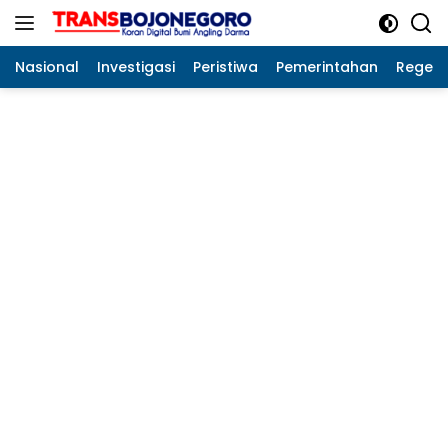
Langsung
ke
konten
Nasional
Investigasi
Peristiwa
Pemerintahan
Regeo