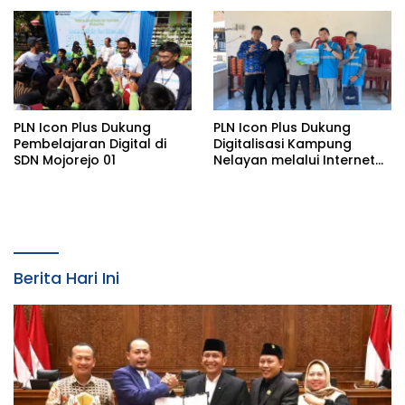
bagi Lansia di Malang
Malang
PLN Icon Plus Dukung
PLN Icon Plus Dukung
Pembelajaran Digital di
Digitalisasi Kampung
SDN Mojorejo 01
Nelayan melalui Internet
Gratis di Desa Nelayan
Rajatama
Berita Hari Ini