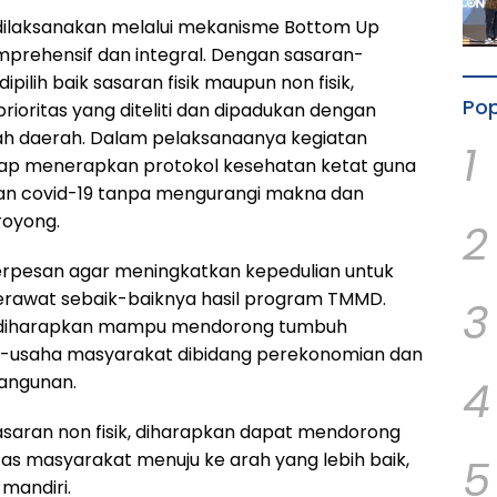
 dilaksanakan melalui mekanisme Bottom Up
mprehensif dan integral. Dengan sasaran-
ipilih baik sasaran fisik maupun non fisik,
Pop
rioritas yang diteliti dan dipadukan dengan
h daerah. Dalam pelaksanaanya kegiatan
1
p menerapkan protokol kesehatan ketat guna
n covid-19 tanpa mengurangi makna dan
oyong.
2
berpesan agar meningkatkan kepedulian untuk
rawat sebaik-baiknya hasil program TMMD.
3
ik diharapkan mampu mendorong tumbuh
usaha masyarakat dibidang perekonomian dan
angunan.
4
saran non fisik, diharapkan dapat mendorong
as masyarakat menuju ke arah yang lebih baik,
5
 mandiri.