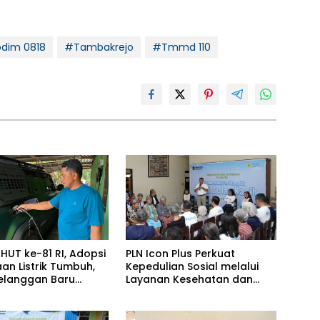
dim 0818
#Tambakrejo
#Tmmd 110
HUT ke-81 RI, Adopsi
PLN Icon Plus Perkuat
an Listrik Tumbuh,
Kepedulian Sosial melalui
Pelanggan Baru
Layanan Kesehatan dan
n Home Charging
Bantuan Komprehensif bagi
s PLN pada Semester
Lansia di Malang