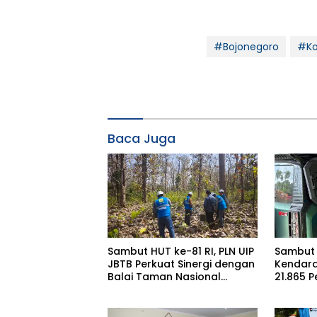
#Bojonegoro
#Ko
Baca Juga
Sambut HUT ke-81 RI, PLN UIP
Sambut 
JBTB Perkuat Sinergi dengan
Kendara
Balai Taman Nasional
21.865 
Baluran Bahas Kajian
Gunaka
Rencana Proyek SUTET 500
Service
kV Paiton–
I 2026