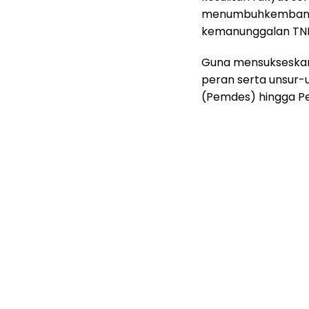
menumbuhkembangk
kemanunggalan TNI
Guna mensukseskan 
peran serta unsur-u
(Pemdes) hingga P