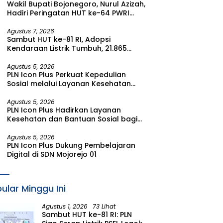
Wakil Bupati Bojonegoro, Nurul Azizah,
Watudodol/Kalipuro
Hadiri Peringatan HUT ke-64 PWRI
Kabupaten Bojonegoro
Agustus 7, 2026
Sambut HUT ke-81 RI, Adopsi
Kendaraan Listrik Tumbuh, 21.865
Pelanggan Baru Gunakan Home
Charging Services PLN pada Semester
Agustus 5, 2026
PLN Icon Plus Perkuat Kepedulian
I 2026
Sosial melalui Layanan Kesehatan
dan Bantuan Komprehensif bagi
Lansia di Malang
Agustus 5, 2026
PLN Icon Plus Hadirkan Layanan
Kesehatan dan Bantuan Sosial bagi
Lansia di Rumah Belas Kasih Malang
Agustus 5, 2026
PLN Icon Plus Dukung Pembelajaran
Digital di SDN Mojorejo 01
ular Minggu Ini
Agustus 1, 2026
73 Lihat
Sambut HUT ke-81 RI: PLN