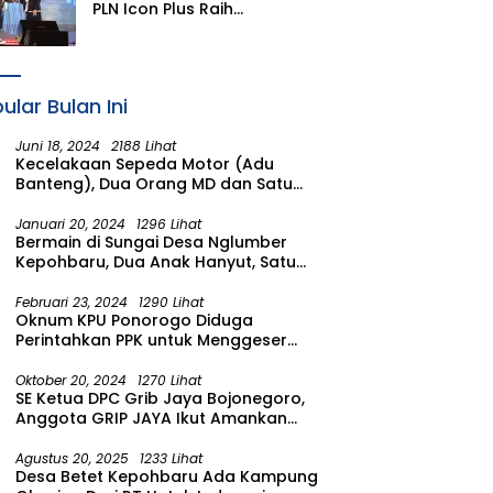
PLN Icon Plus Raih
Penghargaan SBBI Awards
2026
ular Bulan Ini
Juni 18, 2024
2188 Lihat
Kecelakaan Sepeda Motor (Adu
Banteng), Dua Orang MD dan Satu
Luka Berat
Januari 20, 2024
1296 Lihat
Bermain di Sungai Desa Nglumber
Kepohbaru, Dua Anak Hanyut, Satu
Ditemukan Meninggal Satu Anak
Masih Dalam Pencarian
Februari 23, 2024
1290 Lihat
Oknum KPU Ponorogo Diduga
Perintahkan PPK untuk Menggeser
Suara ke salah satu Calon DPRD
Provinsi Asal Partai Gerindra
Oktober 20, 2024
1270 Lihat
SE Ketua DPC Grib Jaya Bojonegoro,
Anggota GRIP JAYA Ikut Amankan
Suasana Pelantikan Presiden di
Wilayah Bojonegoro
Agustus 20, 2025
1233 Lihat
Desa Betet Kepohbaru Ada Kampung