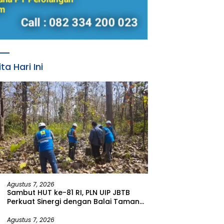
ita Hari Ini
Agustus 7, 2026
Sambut HUT ke-81 RI, PLN UIP JBTB
Perkuat Sinergi dengan Balai Taman
Nasional Baluran Bahas Kajian
Rencana Proyek SUTET 500 kV Paiton–
Agustus 7, 2026