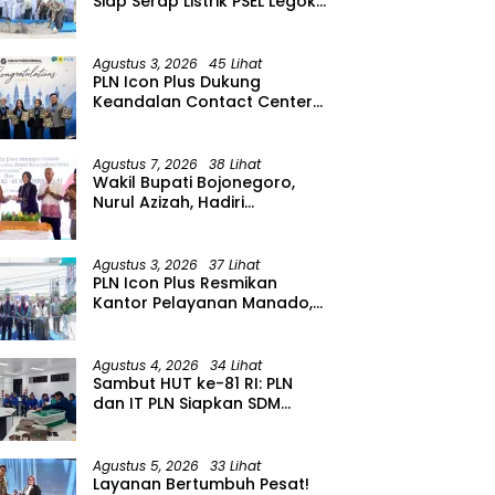
Siap Serap Listrik PSEL Legok
Nangka, Dukung
Pengelolaan Sampah
Berkelanjutan di Jawa Barat
Agustus 3, 2026
45 Lihat
PLN Icon Plus Dukung
Keandalan Contact Center
PLN Borong Penghargaan di
CCW 2026
Agustus 7, 2026
38 Lihat
Wakil Bupati Bojonegoro,
Nurul Azizah, Hadiri
Peringatan HUT ke-64 PWRI
Kabupaten Bojonegoro
Agustus 3, 2026
37 Lihat
PLN Icon Plus Resmikan
Kantor Pelayanan Manado,
Perkuat Jangkauan Layanan
di Sulawesi Utara
Agustus 4, 2026
34 Lihat
Sambut HUT ke-81 RI: PLN
dan IT PLN Siapkan SDM
Unggul untuk Transisi Energi
Lewat Pelatihan Energi
Terbarukan bagi Siswa SMA
Agustus 5, 2026
33 Lihat
Layanan Bertumbuh Pesat!