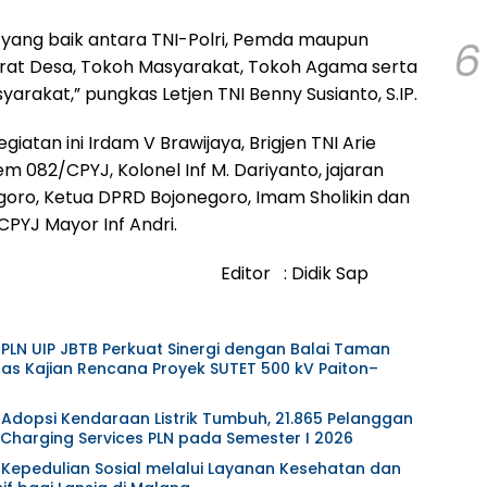
 yang baik antara TNI-Polri, Pemda maupun
6
parat Desa, Tokoh Masyarakat, Tokoh Agama serta
arakat,” pungkas Letjen TNI Benny Susianto, S.IP.
giatan ini Irdam V Brawijaya, Brigjen TNI Arie
rem 082/CPYJ, Kolonel Inf M. Dariyanto, jajaran
oro, Ketua DPRD Bojonegoro, Imam Sholikin dan
PYJ Mayor Inf Andri.
ndim. Editor : Didik Sap
 PLN UIP JBTB Perkuat Sinergi dengan Balai Taman
as Kajian Rencana Proyek SUTET 500 kV Paiton–
 Adopsi Kendaraan Listrik Tumbuh, 21.865 Pelanggan
harging Services PLN pada Semester I 2026
t Kepedulian Sosial melalui Layanan Kesehatan dan