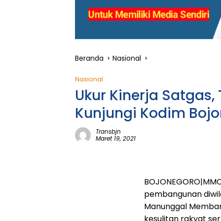
Beranda
Nasional
Nasional
Ukur Kinerja Satgas
Kunjungi Kodim Boj
Transbjn
Maret 19, 2021
BOJONEGORO|MMCNE
pembangunan diwila
Manunggal Memban
kesulitan rakyat se