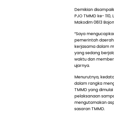
Demikian disampaik
PJO TMMD ke- 110, Le
Makodim 0813 Bojone
“Saya mengucapkan
pemerintah daerah
kerjasama dalam m
yang sedang berjala
waktu dan memberi
ujarnya.
Menurutnya, kedata
dalam rangka mengu
TMMD yang dimulai 
pelaksanaan sampai
mengutamakan aspi
sasaran TMMD.