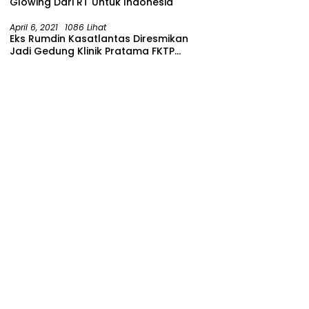
Glowing Dari RT Untuk Indonesia
April 6, 2021
1086 Lihat
Eks Rumdin Kasatlantas Diresmikan
Jadi Gedung Klinik Pratama FKTP
Polres Malang