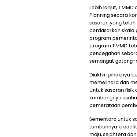
Lebih lanjut, TMMD
Planning secara ko
sasaran yang telah d
berdasarkan skala p
program pemerinta
program TMMD teta
pencegahan sebara
semangat gotong-r
Diakhir, pihaknya 
memelihara dan me
Untuk sasaran fis
kembangnya usaha-
pemerataan pemb
Sementara untuk sa
tumbuhnya kreatifit
maju, sejahtera dan