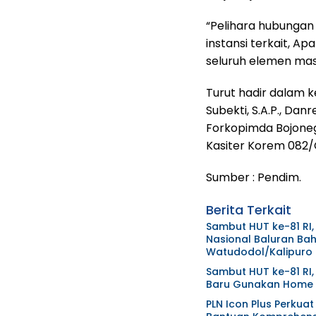
“Pelihara hubungan
instansi terkait, A
seluruh elemen masy
Turut hadir dalam ke
Subekti, S.A.P., Dan
Forkopimda Bojoneg
Kasiter Korem 082/C
Sumber : Pe
Berita Terkait
Sambut HUT ke-81 RI,
Nasional Baluran Bah
Watudodol/Kalipuro
Sambut HUT ke-81 RI,
Baru Gunakan Home C
PLN Icon Plus Perkua