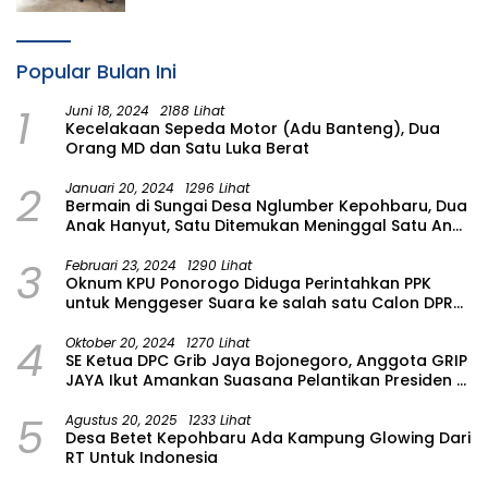
Tangguh Bencana di Kampung Aren
Simacan Banyuwangi
Popular Bulan Ini
1
Juni 18, 2024
2188 Lihat
Kecelakaan Sepeda Motor (Adu Banteng), Dua
Orang MD dan Satu Luka Berat
2
Januari 20, 2024
1296 Lihat
Bermain di Sungai Desa Nglumber Kepohbaru, Dua
Anak Hanyut, Satu Ditemukan Meninggal Satu Anak
Masih Dalam Pencarian
3
Februari 23, 2024
1290 Lihat
Oknum KPU Ponorogo Diduga Perintahkan PPK
untuk Menggeser Suara ke salah satu Calon DPRD
Provinsi Asal Partai Gerindra
4
Oktober 20, 2024
1270 Lihat
SE Ketua DPC Grib Jaya Bojonegoro, Anggota GRIP
JAYA Ikut Amankan Suasana Pelantikan Presiden di
Wilayah Bojonegoro
5
Agustus 20, 2025
1233 Lihat
Desa Betet Kepohbaru Ada Kampung Glowing Dari
RT Untuk Indonesia