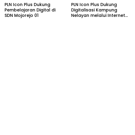
PLN Icon Plus Dukung
PLN Icon Plus Dukung
Pembelajaran Digital di
Digitalisasi Kampung
SDN Mojorejo 01
Nelayan melalui Internet
Gratis di Desa Nelayan
Rajatama