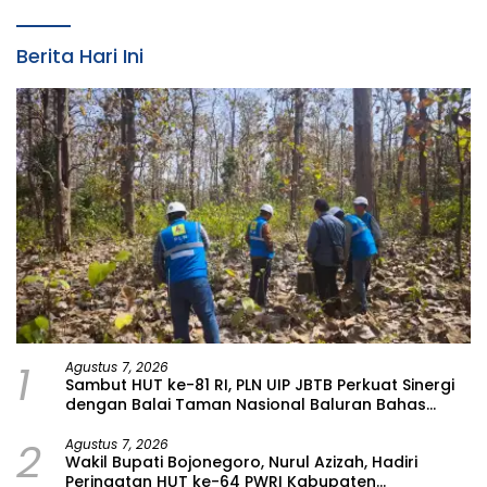
Berita Hari Ini
1
Agustus 7, 2026
Sambut HUT ke-81 RI, PLN UIP JBTB Perkuat Sinergi
dengan Balai Taman Nasional Baluran Bahas
Kajian Rencana Proyek SUTET 500 kV Paiton–
2
Watudodol/Kalipuro
Agustus 7, 2026
Wakil Bupati Bojonegoro, Nurul Azizah, Hadiri
Peringatan HUT ke-64 PWRI Kabupaten