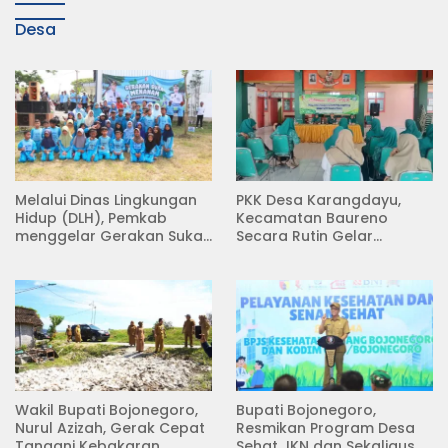
Desa
Melalui Dinas Lingkungan
PKK Desa Karangdayu,
Hidup (DLH), Pemkab
Kecamatan Baureno
menggelar Gerakan Suka
Secara Rutin Gelar
Menanam di Lapangan
Pertemuan
Desa Pacing
Wakil Bupati Bojonegoro,
Bupati Bojonegoro,
Nurul Azizah, Gerak Cepat
Resmikan Program Desa
Tangani Kebakaran
Sehat JKN dan Sekaligus