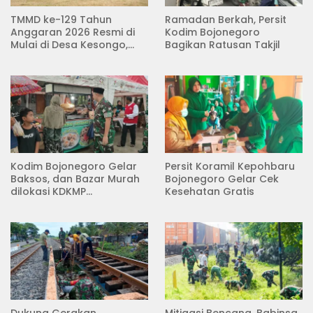
TMMD ke-129 Tahun
Ramadan Berkah, Persit
Anggaran 2026 Resmi di
Kodim Bojonegoro
Mulai di Desa Kesongo,
Bagikan Ratusan Takjil
Kecamatan Kedungadem
Kodim Bojonegoro Gelar
Persit Koramil Kepohbaru
Baksos, dan Bazar Murah
Bojonegoro Gelar Cek
dilokasi KDKMP
Kesehatan Gratis
Pungpungan Kalitidu
Dukung Gerakan
Mitigasi Bencana, Babinsa