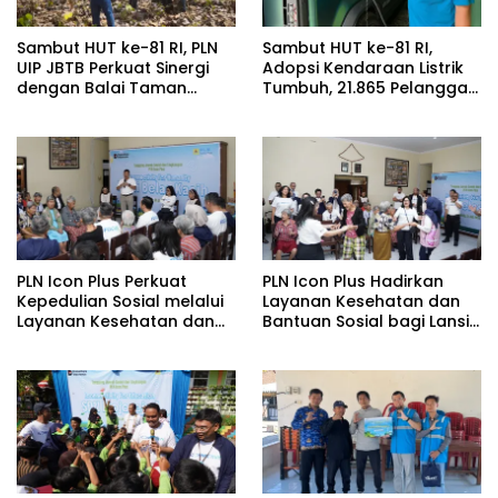
Sambut HUT ke-81 RI, PLN
Sambut HUT ke-81 RI,
UIP JBTB Perkuat Sinergi
Adopsi Kendaraan Listrik
dengan Balai Taman
Tumbuh, 21.865 Pelanggan
Nasional Baluran Bahas
Baru Gunakan Home
Kajian Rencana Proyek
Charging Services PLN
SUTET 500 kV Paiton–
pada Semester I 2026
Watudodol/Kalipuro
PLN Icon Plus Perkuat
PLN Icon Plus Hadirkan
Kepedulian Sosial melalui
Layanan Kesehatan dan
Layanan Kesehatan dan
Bantuan Sosial bagi Lansia
Bantuan Komprehensif
di Rumah Belas Kasih
bagi Lansia di Malang
Malang