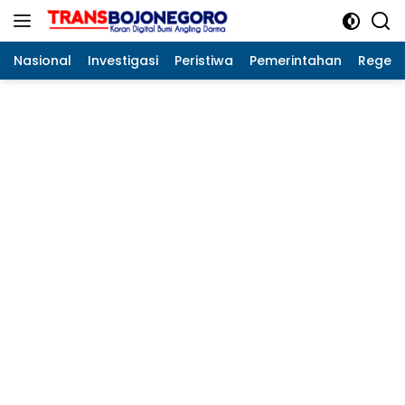
Langsung
ke
konten
Nasional
Investigasi
Peristiwa
Pemerintahan
Regeo