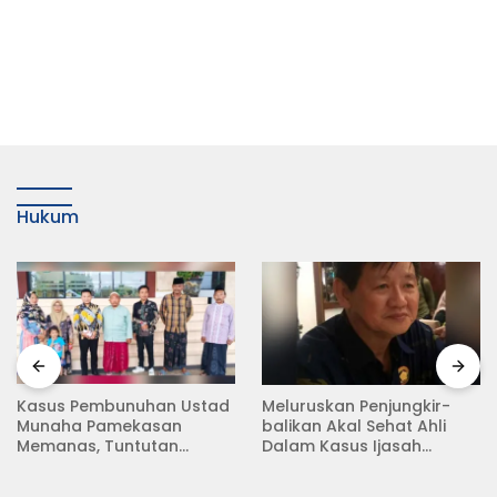
Hukum
Meluruskan Penjungkir-
Rampas Motor Tanpa
balikan Akal Sehat Ahli
Surat Resmi, Modus Baru
Dalam Kasus Ijasah
Debt Collector di Jalan
Jokowi
Raya Babat Lamongan