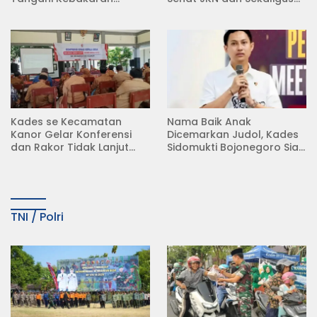
Rumah di Desa
Koperasi Merah Putih
Semambung Kanor
(KDKMP) di Desa Pesen
Kades se Kecamatan
Nama Baik Anak
Kanor Gelar Konferensi
Dicemarkan Judol, Kades
dan Rakor Tidak Lanjut
Sidomukti Bojonegoro Siap
KDMP
Tempuh Jalur Hukum
TNI / Polri