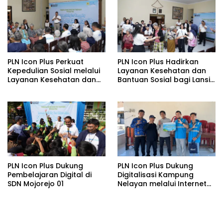
SUTET 500 kV Paiton–
pada Semester I 2026
Watudodol/Kalipuro
PLN Icon Plus Perkuat
PLN Icon Plus Hadirkan
Kepedulian Sosial melalui
Layanan Kesehatan dan
Layanan Kesehatan dan
Bantuan Sosial bagi Lansia
Bantuan Komprehensif
di Rumah Belas Kasih
bagi Lansia di Malang
Malang
PLN Icon Plus Dukung
PLN Icon Plus Dukung
Pembelajaran Digital di
Digitalisasi Kampung
SDN Mojorejo 01
Nelayan melalui Internet
Gratis di Desa Nelayan
Rajatama