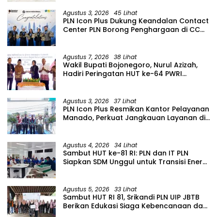
Jawa Barat
Agustus 3, 2026
45 Lihat
PLN Icon Plus Dukung Keandalan Contact
Center PLN Borong Penghargaan di CCW
2026
Agustus 7, 2026
38 Lihat
Wakil Bupati Bojonegoro, Nurul Azizah,
Hadiri Peringatan HUT ke-64 PWRI
Kabupaten Bojonegoro
Agustus 3, 2026
37 Lihat
PLN Icon Plus Resmikan Kantor Pelayanan
Manado, Perkuat Jangkauan Layanan di
Sulawesi Utara
Agustus 4, 2026
34 Lihat
Sambut HUT ke-81 RI: PLN dan IT PLN
Siapkan SDM Unggul untuk Transisi Energi
Lewat Pelatihan Energi Terbarukan bagi
Siswa SMA
Agustus 5, 2026
33 Lihat
Sambut HUT RI 81, Srikandi PLN UIP JBTB
Berikan Edukasi Siaga Kebencanaan dan
Tetapkan Komunitas Perempuan