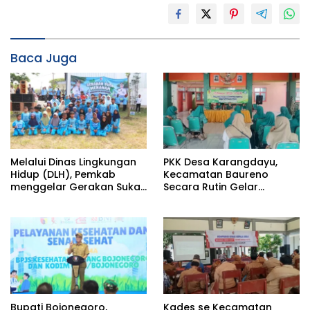
Baca Juga
Melalui Dinas Lingkungan
PKK Desa Karangdayu,
Hidup (DLH), Pemkab
Kecamatan Baureno
menggelar Gerakan Suka
Secara Rutin Gelar
Menanam di Lapangan
Pertemuan
Desa Pacing
Bupati Bojonegoro,
Kades se Kecamatan