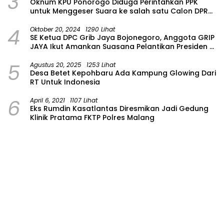
3
Oknum KPU Ponorogo Diduga Perintahkan PPK
untuk Menggeser Suara ke salah satu Calon DPRD
Provinsi Asal Partai Gerindra
4
Oktober 20, 2024
1290 Lihat
SE Ketua DPC Grib Jaya Bojonegoro, Anggota GRIP
JAYA Ikut Amankan Suasana Pelantikan Presiden di
Wilayah Bojonegoro
5
Agustus 20, 2025
1253 Lihat
Desa Betet Kepohbaru Ada Kampung Glowing Dari
RT Untuk Indonesia
6
April 6, 2021
1107 Lihat
Eks Rumdin Kasatlantas Diresmikan Jadi Gedung
Klinik Pratama FKTP Polres Malang