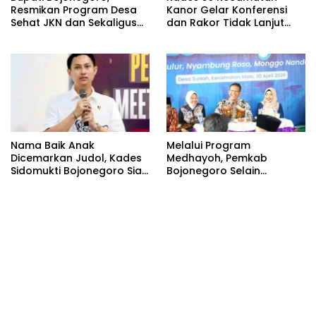
Resmikan Program Desa
Kanor Gelar Konferensi
Sehat JKN dan Sekaligus
dan Rakor Tidak Lanjut
Koperasi Merah Putih
KDMP
(KDKMP) di Desa Pesen
Nama Baik Anak
Melalui Program
Dicemarkan Judol, Kades
Medhayoh, Pemkab
Sidomukti Bojonegoro Siap
Bojonegoro Selain
Tempuh Jalur Hukum
Menyerap Aspirasi, juga
Membangun Komunikasi
Dua Arah yang Lebih
Efektif