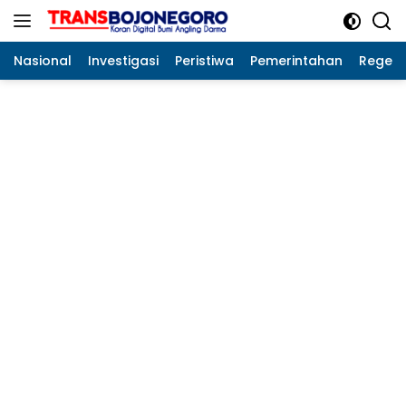
Langsung
ke
konten
Nasional
Investigasi
Peristiwa
Pemerintahan
Regeo