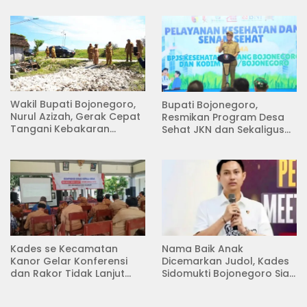
Desa Pacing
Wakil Bupati Bojonegoro,
Bupati Bojonegoro,
Nurul Azizah, Gerak Cepat
Resmikan Program Desa
Tangani Kebakaran
Sehat JKN dan Sekaligus
Rumah di Desa
Koperasi Merah Putih
Semambung Kanor
(KDKMP) di Desa Pesen
Kades se Kecamatan
Nama Baik Anak
Kanor Gelar Konferensi
Dicemarkan Judol, Kades
dan Rakor Tidak Lanjut
Sidomukti Bojonegoro Siap
KDMP
Tempuh Jalur Hukum