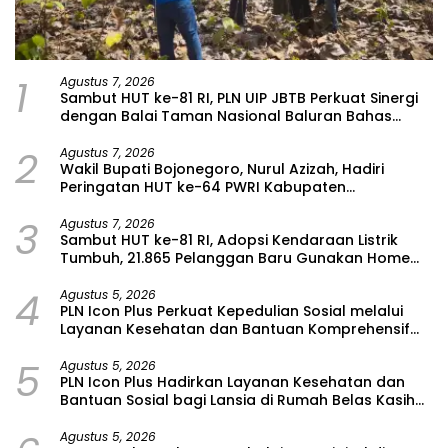
1
Agustus 7, 2026
Sambut HUT ke-81 RI, PLN UIP JBTB Perkuat Sinergi
dengan Balai Taman Nasional Baluran Bahas
Kajian Rencana Proyek SUTET 500 kV Paiton–
2
Watudodol/Kalipuro
Agustus 7, 2026
Wakil Bupati Bojonegoro, Nurul Azizah, Hadiri
Peringatan HUT ke-64 PWRI Kabupaten
Bojonegoro
3
Agustus 7, 2026
Sambut HUT ke-81 RI, Adopsi Kendaraan Listrik
Tumbuh, 21.865 Pelanggan Baru Gunakan Home
Charging Services PLN pada Semester I 2026
4
Agustus 5, 2026
PLN Icon Plus Perkuat Kepedulian Sosial melalui
Layanan Kesehatan dan Bantuan Komprehensif
bagi Lansia di Malang
5
Agustus 5, 2026
PLN Icon Plus Hadirkan Layanan Kesehatan dan
Bantuan Sosial bagi Lansia di Rumah Belas Kasih
Malang
Agustus 5, 2026