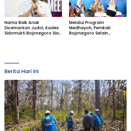
Nama Baik Anak
Melalui Program
Dicemarkan Judol, Kades
Medhayoh, Pemkab
Sidomukti Bojonegoro Siap
Bojonegoro Selain
Tempuh Jalur Hukum
Menyerap Aspirasi, juga
Membangun Komunikasi
Dua Arah yang Lebih
Efektif
Berita Hari Ini