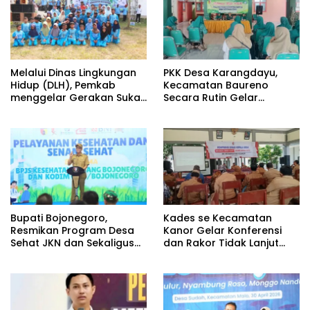
Melalui Dinas Lingkungan
PKK Desa Karangdayu,
Hidup (DLH), Pemkab
Kecamatan Baureno
menggelar Gerakan Suka
Secara Rutin Gelar
Menanam di Lapangan
Pertemuan
Desa Pacing
Bupati Bojonegoro,
Kades se Kecamatan
Resmikan Program Desa
Kanor Gelar Konferensi
Sehat JKN dan Sekaligus
dan Rakor Tidak Lanjut
Koperasi Merah Putih
KDMP
(KDKMP) di Desa Pesen