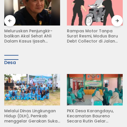
Meluruskan Penjungkir-
Rampas Motor Tanpa
balikan Akal Sehat Ahli
Surat Resmi, Modus Baru
Dalam Kasus Ijasah
Debt Collector di Jalan
Jokowi
Raya Babat Lamongan
Desa
Melalui Dinas Lingkungan
PKK Desa Karangdayu,
Hidup (DLH), Pemkab
Kecamatan Baureno
menggelar Gerakan Suka
Secara Rutin Gelar
Menanam di Lapangan
Pertemuan