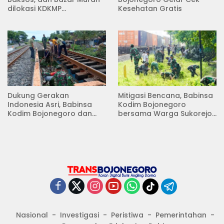
dilokasi KDKMP
Kesehatan Gratis
Pungpungan Kalitidu
Dukung Gerakan
Mitigasi Bencana, Babinsa
Indonesia Asri, Babinsa
Kodim Bojonegoro
Kodim Bojonegoro dan
bersama Warga Sukorejo
Masyarakat Karya Bakti
Karya Bakti Pembersihan
Serentak Membersihkan
Sungai
Lingkungan
Nasional
Investigasi
Peristiwa
Pemerintahan