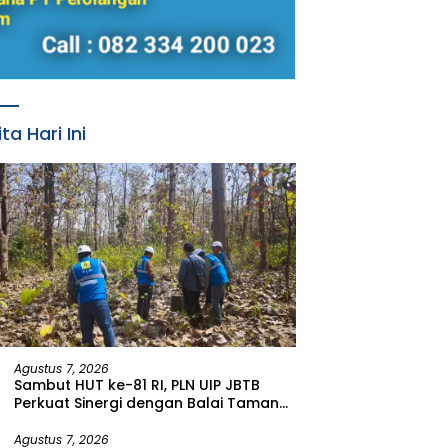
ita Hari Ini
Agustus 7, 2026
Sambut HUT ke-81 RI, PLN UIP JBTB
Perkuat Sinergi dengan Balai Taman
Nasional Baluran Bahas Kajian
Rencana Proyek SUTET 500 kV Paiton–
Agustus 7, 2026