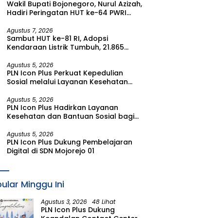
Wakil Bupati Bojonegoro, Nurul Azizah,
Watudodol/Kalipuro
Hadiri Peringatan HUT ke-64 PWRI
Kabupaten Bojonegoro
Agustus 7, 2026
Sambut HUT ke-81 RI, Adopsi
Kendaraan Listrik Tumbuh, 21.865
Pelanggan Baru Gunakan Home
Charging Services PLN pada Semester
Agustus 5, 2026
PLN Icon Plus Perkuat Kepedulian
I 2026
Sosial melalui Layanan Kesehatan
dan Bantuan Komprehensif bagi
Lansia di Malang
Agustus 5, 2026
PLN Icon Plus Hadirkan Layanan
Kesehatan dan Bantuan Sosial bagi
Lansia di Rumah Belas Kasih Malang
Agustus 5, 2026
PLN Icon Plus Dukung Pembelajaran
Digital di SDN Mojorejo 01
ular Minggu Ini
Agustus 3, 2026
48 Lihat
PLN Icon Plus Dukung