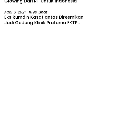
Glowing Dari RT Untuk Indonesia
April 6, 2021
1098 Lihat
Eks Rumdin Kasatlantas Diresmikan
Jadi Gedung Klinik Pratama FKTP
Polres Malang