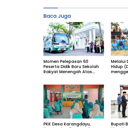
Baca Juga
Momen Pelepasan 60
Melalui
Peserta Didik Baru Sekolah
Hidup (
Rakyat Menengah Atas
menggel
(SRMA) 36 Bojonegoro
Menana
Tahun Ajaran 2026/2027
Pacing
PKK Desa Karangdayu,
Bupati 