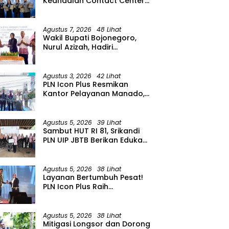
Keandalan Contact Center
PLN Borong Penghargaan di
CCW 2026
Agustus 7, 2026
48 Lihat
Wakil Bupati Bojonegoro,
Nurul Azizah, Hadiri
Peringatan HUT ke-64 PWRI
Kabupaten Bojonegoro
Agustus 3, 2026
42 Lihat
PLN Icon Plus Resmikan
Kantor Pelayanan Manado,
Perkuat Jangkauan Layanan
di Sulawesi Utara
Agustus 5, 2026
39 Lihat
Sambut HUT RI 81, Srikandi
PLN UIP JBTB Berikan Edukasi
Siaga Kebencanaan dan
Tetapkan Komunitas
Perempuan Tangguh
Agustus 5, 2026
38 Lihat
Bencana di Kampung Aren
Layanan Bertumbuh Pesat!
Simacan Banyuwangi
PLN Icon Plus Raih
Penghargaan SBBI Awards
2026
Agustus 5, 2026
38 Lihat
Mitigasi Longsor dan Dorong