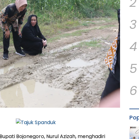
2
3
4
5
6
Pop
Bupati Bojonegoro, Nurul Azizah, menghadiri