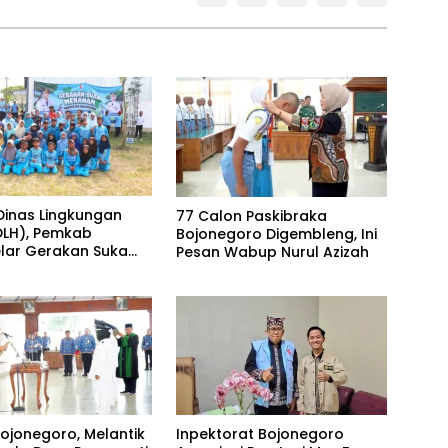
 Dinas Lingkungan
77 Calon Paskibraka
DLH), Pemkab
Bojonegoro Digembleng, Ini
ar Gerakan Suka
Pesan Wabup Nurul Azizah
m di Lapangan Desa
Bojonegoro, Melantik
Inpektorat Bojonegoro