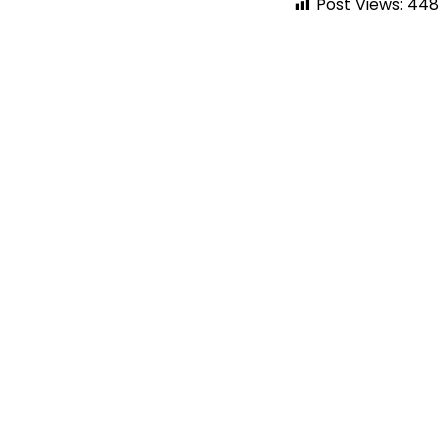
Post Views:
448