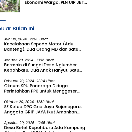
Ekonomi Warga, PLN UIP JBTB
Salurkan Bantuan
Konservasi 4.000 Pohon
Aren Genjah Asal Aceh di
Banyuwangi
ular Bulan Ini
Juni 18, 2024
2203 Lihat
Kecelakaan Sepeda Motor (Adu
Banteng), Dua Orang MD dan Satu
Luka Berat
Januari 20, 2024
1308 Lihat
Bermain di Sungai Desa Nglumber
Kepohbaru, Dua Anak Hanyut, Satu
Ditemukan Meninggal Satu Anak
Masih Dalam Pencarian
Februari 23, 2024
1304 Lihat
Oknum KPU Ponorogo Diduga
Perintahkan PPK untuk Menggeser
Suara ke salah satu Calon DPRD
Provinsi Asal Partai Gerindra
Oktober 20, 2024
1283 Lihat
SE Ketua DPC Grib Jaya Bojonegoro,
Anggota GRIP JAYA Ikut Amankan
Suasana Pelantikan Presiden di
Wilayah Bojonegoro
Agustus 20, 2025
1245 Lihat
Desa Betet Kepohbaru Ada Kampung