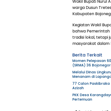
Wakil Bupati Nurul
warga Dusun Trete
Kabupaten Bojonegor
Kegiatan Wakil Bupa
bahwa Pemerintah 
tradisi lokal, tetap
masyarakat dalam 
Berita Terkait
Momen Pelepasan 60 
(SRMA) 36 Bojonegor
Melalui Dinas Lingk
Menanam di Lapanga
77 Calon Paskibraka
Azizah
PKK Desa Karangdayu
Pertemuan