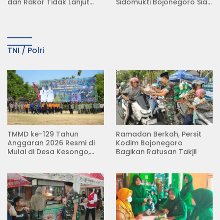
dan Rakor Tidak Lanjut
Sidomukti Bojonegoro Siap
KDMP
Tempuh Jalur Hukum
TNI / Polri
TMMD ke-129 Tahun
Ramadan Berkah, Persit
Anggaran 2026 Resmi di
Kodim Bojonegoro
Mulai di Desa Kesongo,
Bagikan Ratusan Takjil
Kecamatan Kedungadem