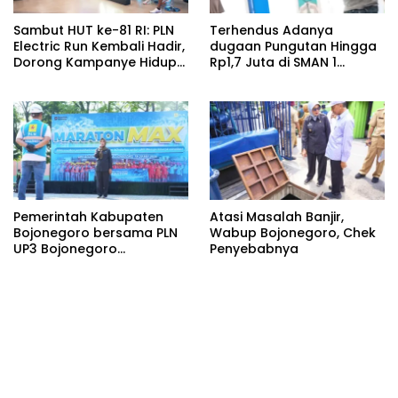
Sambut HUT ke-81 RI: PLN
Terhendus Adanya
Electric Run Kembali Hadir,
dugaan Pungutan Hingga
Dorong Kampanye Hidup
Rp1,7 Juta di SMAN 1
Sehat dan Transisi Energi
Kepohbaru, Awak Media
Mengaku Alami Intimidasi
Saat Konfirmasi
Pemerintah Kabupaten
Atasi Masalah Banjir,
Bojonegoro bersama PLN
Wabup Bojonegoro, Chek
UP3 Bojonegoro
Penyebabnya
menggelar kegiatan
Marathon MAX 2026