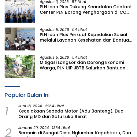
Agustus 3, 2026
57 Lihat
PLN Icon Plus Dukung Keandalan Contact
Center PLN Borong Penghargaan di CCW
2026
Agustus 5, 2026
54 Lihat
PLN Icon Plus Perkuat Kepedulian Sosial
melalui Layanan Kesehatan dan Bantuan
Komprehensif bagi Lansia di Malang
Agustus 5, 2026
54 Lihat
Mitigasi Longsor dan Dorong Ekonomi
Warga, PLN UIP JBTB Salurkan Bantuan
Konservasi 4.000 Pohon Aren Genjah
Asal Aceh di Banyuwangi
Popular Bulan Ini
1
Juni 18, 2024
2264 Lihat
Kecelakaan Sepeda Motor (Adu Banteng), Dua
Orang MD dan Satu Luka Berat
2
Januari 20, 2024
1364 Lihat
Bermain di Sungai Desa Nglumber Kepohbaru, Dua