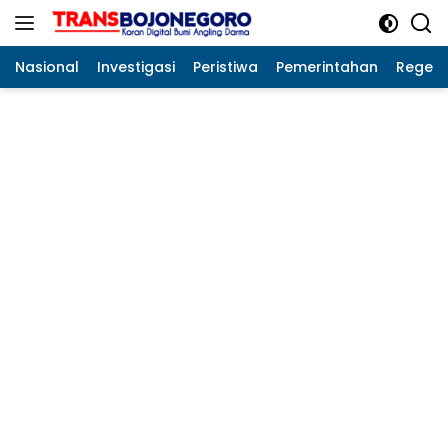
Langsung
ke
konten
Nasional
Investigasi
Peristiwa
Pemerintahan
Regeo