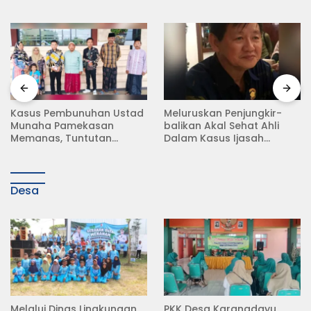
Meluruskan Penjungkir-
Rampas Motor Tanpa
balikan Akal Sehat Ahli
Surat Resmi, Modus Baru
Dalam Kasus Ijasah
Debt Collector di Jalan
Jokowi
Raya Babat Lamongan
Desa
Melalui Dinas Lingkungan
PKK Desa Karangdayu,