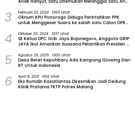
Anak Hanyut, Satu Ditemukan Meninggal Satu Anak
Masih Dalam Pencarian
3
Februari 23, 2024
1360 Lihat
Oknum KPU Ponorogo Diduga Perintahkan PPK
untuk Menggeser Suara ke salah satu Calon DPRD
Provinsi Asal Partai Gerindra
4
Oktober 20, 2024
1337 Lihat
SE Ketua DPC Grib Jaya Bojonegoro, Anggota GRIP
JAYA Ikut Amankan Suasana Pelantikan Presiden di
Wilayah Bojonegoro
5
Agustus 20, 2025
1300 Lihat
Desa Betet Kepohbaru Ada Kampung Glowing Dari
RT Untuk Indonesia
6
April 6, 2021
1156 Lihat
Eks Rumdin Kasatlantas Diresmikan Jadi Gedung
Klinik Pratama FKTP Polres Malang