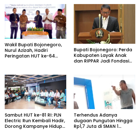
Wakil Bupati Bojonegoro,
Bupati Bojonegoro: Perda
Nurul Azizah, Hadiri
Kabupaten Layak Anak
Peringatan HUT ke-64
dan RIPPAR Jadi Fondasi
PWRI Kabupaten
Pembangunan
Bojonegoro
Berkelanjutan
Sambut HUT ke-81 RI: PLN
Terhendus Adanya
Electric Run Kembali Hadir,
dugaan Pungutan Hingga
Dorong Kampanye Hidup
Rp1,7 Juta di SMAN 1
Sehat dan Transisi Energi
Kepohbaru, Awak Media
Mengaku Alami Intimidasi