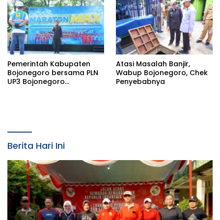
Saat Konfirmasi
Pemerintah Kabupaten
Atasi Masalah Banjir,
Bojonegoro bersama PLN
Wabup Bojonegoro, Chek
UP3 Bojonegoro
Penyebabnya
menggelar kegiatan
Marathon MAX 2026
Berita Hari Ini