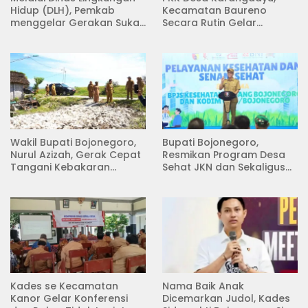
Hidup (DLH), Pemkab
Kecamatan Baureno
menggelar Gerakan Suka
Secara Rutin Gelar
Menanam di Lapangan
Pertemuan
Desa Pacing
Wakil Bupati Bojonegoro,
Bupati Bojonegoro,
Nurul Azizah, Gerak Cepat
Resmikan Program Desa
Tangani Kebakaran
Sehat JKN dan Sekaligus
Rumah di Desa
Koperasi Merah Putih
Semambung Kanor
(KDKMP) di Desa Pesen
Kades se Kecamatan
Nama Baik Anak
Kanor Gelar Konferensi
Dicemarkan Judol, Kades