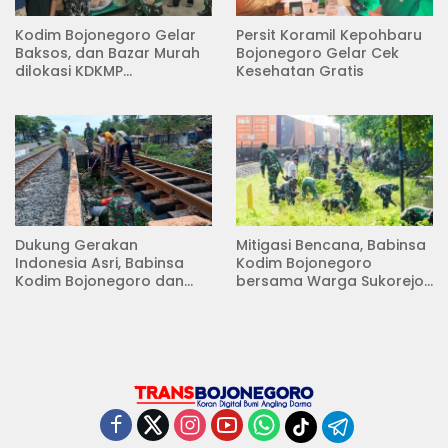
Kodim Bojonegoro Gelar
Persit Koramil Kepohbaru
Baksos, dan Bazar Murah
Bojonegoro Gelar Cek
dilokasi KDKMP
Kesehatan Gratis
Pungpungan Kalitidu
Dukung Gerakan
Mitigasi Bencana, Babinsa
Indonesia Asri, Babinsa
Kodim Bojonegoro
Kodim Bojonegoro dan
bersama Warga Sukorejo
Masyarakat Karya Bakti
Karya Bakti Pembersihan
Serentak Membersihkan
Sungai
Lingkungan