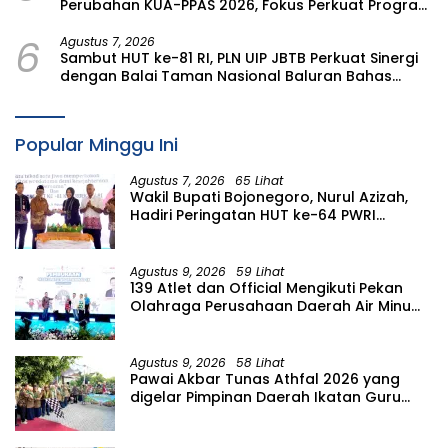
Perubahan KUA-PPAS 2026, Fokus Perkuat Program
Prioritas Rakyat
6
Agustus 7, 2026
Sambut HUT ke-81 RI, PLN UIP JBTB Perkuat Sinergi
dengan Balai Taman Nasional Baluran Bahas
Kajian Rencana Proyek SUTET 500 kV Paiton–
Watudodol/Kalipuro
Popular Minggu Ini
Agustus 7, 2026
65 Lihat
Wakil Bupati Bojonegoro, Nurul Azizah,
Hadiri Peringatan HUT ke-64 PWRI
Kabupaten Bojonegoro
Agustus 9, 2026
59 Lihat
139 Atlet dan Official Mengikuti Pekan
Olahraga Perusahaan Daerah Air Minum
(PORPAMDA) Jawa Timur 2026
Agustus 9, 2026
58 Lihat
Pawai Akbar Tunas Athfal 2026 yang
digelar Pimpinan Daerah Ikatan Guru
Aisyiyah Bustanul Athfal (PD IGABA)
Kabupaten Bojonegoro