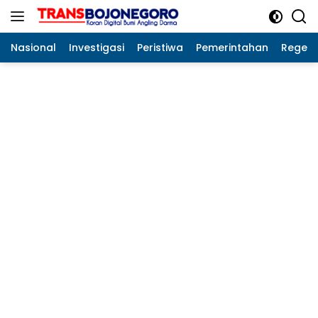
Langsung
ke
konten
Nasional
Investigasi
Peristiwa
Pemerintahan
Regeo