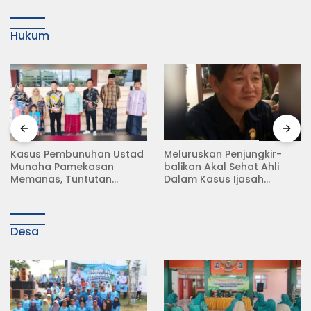
Hukum
Meluruskan Penjungkir-
Rampas Motor Tanpa
balikan Akal Sehat Ahli
Surat Resmi, Modus Baru
Dalam Kasus Ijasah
Debt Collector di Jalan
Jokowi
Raya Babat Lamongan
Desa