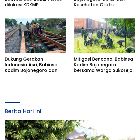
dilokasi KDKMP
Kesehatan Gratis
Pungpungan Kalitidu
Dukung Gerakan
Mitigasi Bencana, Babinsa
Indonesia Asri, Babinsa
Kodim Bojonegoro
Kodim Bojonegoro dan
bersama Warga Sukorejo
Masyarakat Karya Bakti
Karya Bakti Pembersihan
Serentak Membersihkan
Sungai
Lingkungan
Berita Hari Ini