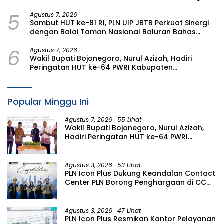
Prioritas Rakyat
5
Agustus 7, 2026
Sambut HUT ke-81 RI, PLN UIP JBTB Perkuat Sinergi
dengan Balai Taman Nasional Baluran Bahas
Kajian Rencana Proyek SUTET 500 kV Paiton–
6
Watudodol/Kalipuro
Agustus 7, 2026
Wakil Bupati Bojonegoro, Nurul Azizah, Hadiri
Peringatan HUT ke-64 PWRI Kabupaten
Bojonegoro
Popular Minggu Ini
Agustus 7, 2026
55 Lihat
Wakil Bupati Bojonegoro, Nurul Azizah,
Hadiri Peringatan HUT ke-64 PWRI
Kabupaten Bojonegoro
Agustus 3, 2026
53 Lihat
PLN Icon Plus Dukung Keandalan Contact
Center PLN Borong Penghargaan di CCW
2026
Agustus 3, 2026
47 Lihat
PLN Icon Plus Resmikan Kantor Pelayanan