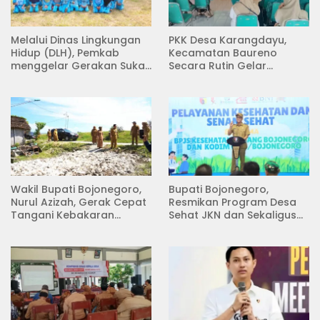
Melalui Dinas Lingkungan
PKK Desa Karangdayu,
Hidup (DLH), Pemkab
Kecamatan Baureno
menggelar Gerakan Suka
Secara Rutin Gelar
Menanam di Lapangan
Pertemuan
Desa Pacing
Wakil Bupati Bojonegoro,
Bupati Bojonegoro,
Nurul Azizah, Gerak Cepat
Resmikan Program Desa
Tangani Kebakaran
Sehat JKN dan Sekaligus
Rumah di Desa
Koperasi Merah Putih
Semambung Kanor
(KDKMP) di Desa Pesen