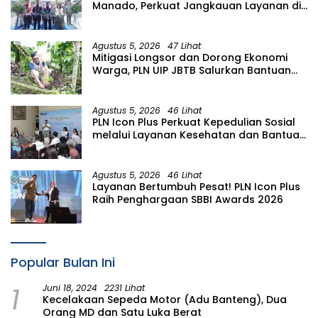
Manado, Perkuat Jangkauan Layanan di
Sulawesi Utara
Agustus 5, 2026
47 Lihat
Mitigasi Longsor dan Dorong Ekonomi
Warga, PLN UIP JBTB Salurkan Bantuan
Konservasi 4.000 Pohon Aren Genjah
Asal Aceh di Banyuwangi
Agustus 5, 2026
46 Lihat
PLN Icon Plus Perkuat Kepedulian Sosial
melalui Layanan Kesehatan dan Bantuan
Komprehensif bagi Lansia di Malang
Agustus 5, 2026
46 Lihat
Layanan Bertumbuh Pesat! PLN Icon Plus
Raih Penghargaan SBBI Awards 2026
Popular Bulan Ini
1
Juni 18, 2024
2231 Lihat
Kecelakaan Sepeda Motor (Adu Banteng), Dua
Orang MD dan Satu Luka Berat