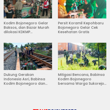
Kodim Bojonegoro Gelar
Persit Koramil Kepohbaru
Baksos, dan Bazar Murah
Bojonegoro Gelar Cek
dilokasi KDKMP
Kesehatan Gratis
Pungpungan Kalitidu
Dukung Gerakan
Mitigasi Bencana, Babinsa
Indonesia Asri, Babinsa
Kodim Bojonegoro
Kodim Bojonegoro dan
bersama Warga Sukorejo
Masyarakat Karya Bakti
Karya Bakti Pembersihan
Serentak Membersihkan
Sungai
Lingkungan