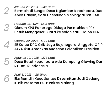
2
Januari 20, 2024
1334 Lihat
Bermain di Sungai Desa Nglumber Kepohbaru, Dua
Anak Hanyut, Satu Ditemukan Meninggal Satu Anak
Masih Dalam Pencarian
3
Februari 23, 2024
1333 Lihat
Oknum KPU Ponorogo Diduga Perintahkan PPK
untuk Menggeser Suara ke salah satu Calon DPRD
Provinsi Asal Partai Gerindra
4
Oktober 20, 2024
1309 Lihat
SE Ketua DPC Grib Jaya Bojonegoro, Anggota GRIP
JAYA Ikut Amankan Suasana Pelantikan Presiden di
Wilayah Bojonegoro
5
Agustus 20, 2025
1273 Lihat
Desa Betet Kepohbaru Ada Kampung Glowing Dari
RT Untuk Indonesia
6
April 6, 2021
1128 Lihat
Eks Rumdin Kasatlantas Diresmikan Jadi Gedung
Klinik Pratama FKTP Polres Malang