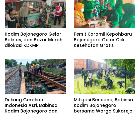
Kodim Bojonegoro Gelar
Persit Koramil Kepohbaru
Baksos, dan Bazar Murah
Bojonegoro Gelar Cek
dilokasi KDKMP
Kesehatan Gratis
Pungpungan Kalitidu
Dukung Gerakan
Mitigasi Bencana, Babinsa
Indonesia Asri, Babinsa
Kodim Bojonegoro
Kodim Bojonegoro dan
bersama Warga Sukorejo
Masyarakat Karya Bakti
Karya Bakti Pembersihan
Serentak Membersihkan
Sungai
Lingkungan