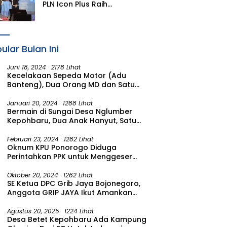
PLN Icon Plus Raih
Penghargaan SBBI Awards
2026
ular Bulan Ini
Juni 18, 2024
2178 Lihat
Kecelakaan Sepeda Motor (Adu
Banteng), Dua Orang MD dan Satu
Luka Berat
Januari 20, 2024
1288 Lihat
Bermain di Sungai Desa Nglumber
Kepohbaru, Dua Anak Hanyut, Satu
Ditemukan Meninggal Satu Anak
Masih Dalam Pencarian
Februari 23, 2024
1282 Lihat
Oknum KPU Ponorogo Diduga
Perintahkan PPK untuk Menggeser
Suara ke salah satu Calon DPRD
Provinsi Asal Partai Gerindra
Oktober 20, 2024
1262 Lihat
SE Ketua DPC Grib Jaya Bojonegoro,
Anggota GRIP JAYA Ikut Amankan
Suasana Pelantikan Presiden di
Wilayah Bojonegoro
Agustus 20, 2025
1224 Lihat
Desa Betet Kepohbaru Ada Kampung