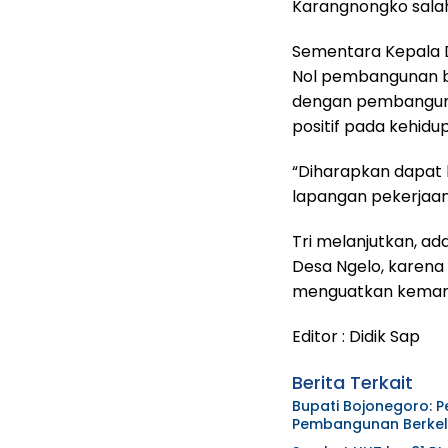
Karangnongko salah 
Sementara Kepala De
Nol pembangunan b
dengan pembangun
positif pada kehid
“Diharapkan dapat 
lapangan pekerjaa
Tri melanjutkan, ad
Desa Ngelo, karen
menguatkan kemamp
Editor : Didik Sap
Berita Terkait
Bupati Bojonegoro: 
Pembangunan Berkel