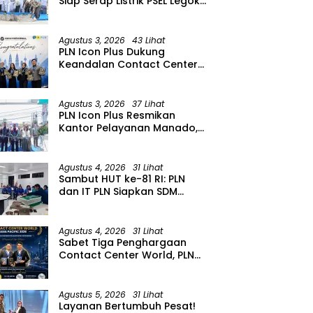
Siap Serap Listrik PSEL Legok
Nangka, Dukung
Pengelolaan Sampah
Berkelanjutan di Jawa Barat
Agustus 3, 2026
43 Lihat
PLN Icon Plus Dukung
Keandalan Contact Center
PLN Borong Penghargaan di
CCW 2026
Agustus 3, 2026
37 Lihat
PLN Icon Plus Resmikan
Kantor Pelayanan Manado,
Perkuat Jangkauan Layanan
di Sulawesi Utara
Agustus 4, 2026
31 Lihat
Sambut HUT ke-81 RI: PLN
dan IT PLN Siapkan SDM
Unggul untuk Transisi Energi
Lewat Pelatihan Energi
Terbarukan bagi Siswa SMA
Agustus 4, 2026
31 Lihat
Sabet Tiga Penghargaan
Contact Center World, PLN
Icon Plus Perkuat Layanan
Pelanggan melalui Contact
Center ICONNET
Agustus 5, 2026
31 Lihat
Layanan Bertumbuh Pesat!