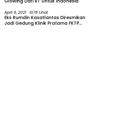
Glowing Dari RT Untuk Indonesia
April 6, 2021
1078 Lihat
Eks Rumdin Kasatlantas Diresmikan
Jadi Gedung Klinik Pratama FKTP
Polres Malang