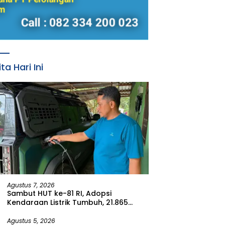
ita Hari Ini
Agustus 7, 2026
Sambut HUT ke-81 RI, Adopsi
Kendaraan Listrik Tumbuh, 21.865
Pelanggan Baru Gunakan Home
Charging Services PLN pada Semester
Agustus 5, 2026