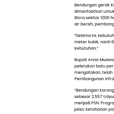
Bendungan gerak K
dimanfaatkan untuk
Blora sekitar 1000 
air bersih, pembang
“Selama ini, kebutu
meter kubik, nanti
kebutuhan.”
Bupati Anna Muawa
peletakan batu pe
mengatakan, telah
Pembangunan Infrast
“Bendungan Karang
sebesar 2.557 tril
menjadi PSN. Progr
jalan, ketahanan p