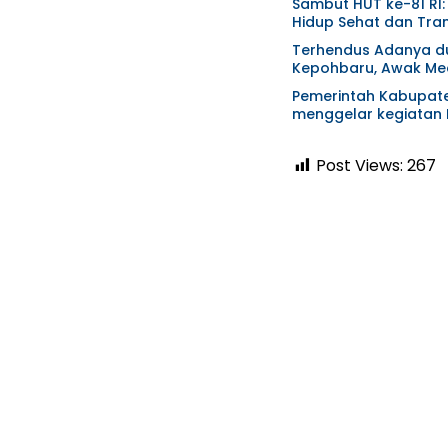
Sambut HUT ke-81 RI:
Hidup Sehat dan Trans
Terhendus Adanya du
Kepohbaru, Awak Med
Pemerintah Kabupat
menggelar kegiatan
Post Views:
267