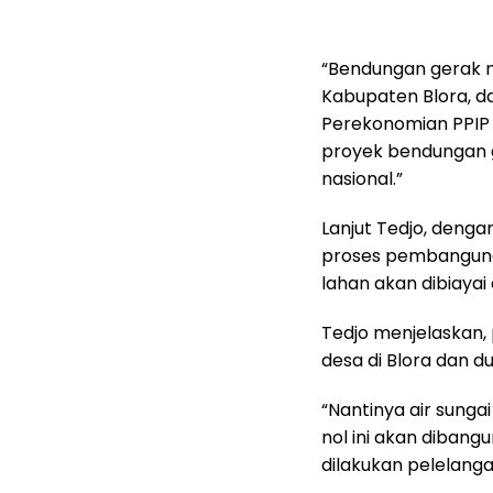
“Bendungan gerak n
Kabupaten Blora, d
Perekonomian PPIP 
proyek bendungan 
nasional.”
Lanjut Tedjo, deng
proses pembangun
lahan akan dibiayai
Tedjo menjelaskan,
desa di Blora dan d
“Nantinya air sunga
nol ini akan dibang
dilakukan pelelangan