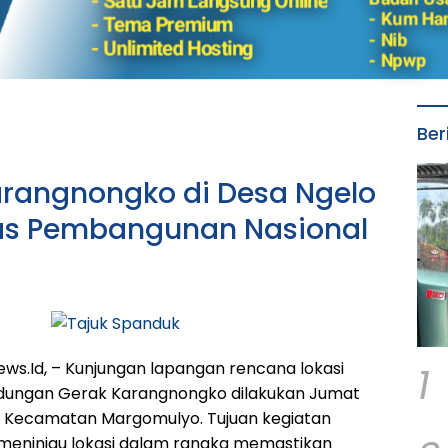
Ber
rangnongko di Desa Ngelo
tas Pembangunan Nasional
1
s.Id, – Kunjungan lapangan rencana lokasi
ungan Gerak Karangnongko dilakukan Jumat
o, Kecamatan Margomulyo. Tujuan kegiatan
k meninjau lokasi dalam rangka memastikan