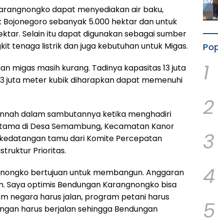
arangnongko dapat menyediakan air baku,
 Bojonegoro sebanyak 5.000 hektar dan untuk
hektar. Selain itu dapat digunakan sebagai sumber
kit tenaga listrik dan juga kebutuhan untuk Migas.
Pop
1
han migas masih kurang. Tadinya kapasitas 13 juta
 63 juta meter kubik diharapkan dapat memenuhi
2
nnah dalam sambutannya ketika menghadiri
rtama di Desa Semambung, Kecamatan Kanor
3
 kedatangan tamu dari Komite Percepatan
ruktur Prioritas.
4
nongko bertujuan untuk membangun. Anggaran
yun. Saya optimis Bendungan Karangnongko bisa
am negara harus jalan, program petani harus
5
angan harus berjalan sehingga Bendungan