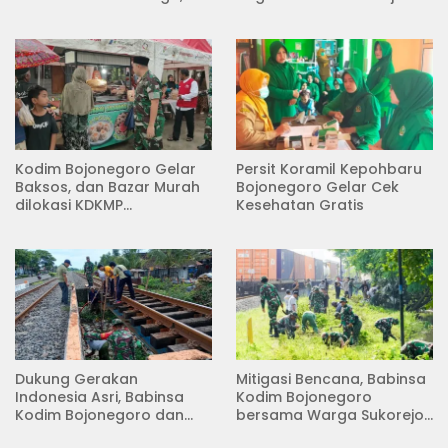
Kecamatan Kedungadem
Kodim Bojonegoro Gelar
Persit Koramil Kepohbaru
Baksos, dan Bazar Murah
Bojonegoro Gelar Cek
dilokasi KDKMP
Kesehatan Gratis
Pungpungan Kalitidu
Dukung Gerakan
Mitigasi Bencana, Babinsa
Indonesia Asri, Babinsa
Kodim Bojonegoro
Kodim Bojonegoro dan
bersama Warga Sukorejo
Masyarakat Karya Bakti
Karya Bakti Pembersihan