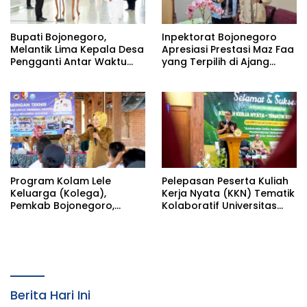
Bupati Bojonegoro,
Inpektorat Bojonegoro
Melantik Lima Kepala Desa
Apresiasi Prestasi Maz Faa
Pengganti Antar Waktu
yang Terpilih di Ajang
(PAW) Kabupaten
Bootcamp Antikorupsi
Bojonegoro Tahun 2026
Nasional
Program Kolam Lele
Pelepasan Peserta Kuliah
Keluarga (Kolega),
Kerja Nyata (KKN) Tematik
Pemkab Bojonegoro,
Kolaboratif Universitas
Wujud Pemberdayaan
Bojonegoro (Unigoro)
Ekonomi
Tahun 2026, Oleh Bupati
Bojonegoro Wuju
Kolaborasi Pemkab
Berita Hari Ini