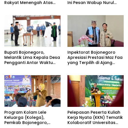
Rakyat Menengah Atas
Ini Pesan Wabup Nurul
(SRMA) 36 Bojonegoro
Azizah
Tahun Ajaran 2026/2027
Bupati Bojonegoro,
Inpektorat Bojonegoro
Melantik Lima Kepala Desa
Apresiasi Prestasi Maz Faa
Pengganti Antar Waktu
yang Terpilih di Ajang
(PAW) Kabupaten
Bootcamp Antikorupsi
Bojonegoro Tahun 2026
Nasional
Program Kolam Lele
Pelepasan Peserta Kuliah
Keluarga (Kolega),
Kerja Nyata (KKN) Tematik
Pemkab Bojonegoro,
Kolaboratif Universitas
Wujud Pemberdayaan
Bojonegoro (Unigoro)