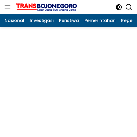
Langsung
ke
konten
Nasional
Investigasi
Peristiwa
Pemerintahan
Regeo