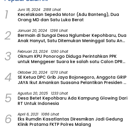
1
Juni 18, 2024
2188 Lihat
Kecelakaan Sepeda Motor (Adu Banteng), Dua
Orang MD dan Satu Luka Berat
2
Januari 20, 2024
1296 Lihat
Bermain di Sungai Desa Nglumber Kepohbaru, Dua
Anak Hanyut, Satu Ditemukan Meninggal Satu Anak
Masih Dalam Pencarian
3
Februari 23, 2024
1290 Lihat
Oknum KPU Ponorogo Diduga Perintahkan PPK
untuk Menggeser Suara ke salah satu Calon DPRD
Provinsi Asal Partai Gerindra
4
Oktober 20, 2024
1270 Lihat
SE Ketua DPC Grib Jaya Bojonegoro, Anggota GRIP
JAYA Ikut Amankan Suasana Pelantikan Presiden di
Wilayah Bojonegoro
5
Agustus 20, 2025
1233 Lihat
Desa Betet Kepohbaru Ada Kampung Glowing Dari
RT Untuk Indonesia
6
April 6, 2021
1086 Lihat
Eks Rumdin Kasatlantas Diresmikan Jadi Gedung
Klinik Pratama FKTP Polres Malang