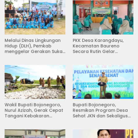
Melalui Dinas Lingkungan
PKK Desa Karangdayu,
Hidup (DLH), Pemkab
Kecamatan Baureno
menggelar Gerakan Suka
Secara Rutin Gelar
Menanam di Lapangan
Pertemuan
Desa Pacing
Wakil Bupati Bojonegoro,
Bupati Bojonegoro,
Nurul Azizah, Gerak Cepat
Resmikan Program Desa
Tangani Kebakaran
Sehat JKN dan Sekaligus
Rumah di Desa
Koperasi Merah Putih
Semambung Kanor
(KDKMP) di Desa Pesen