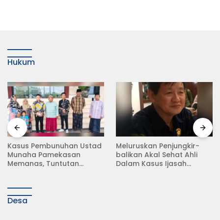
Hukum
Meluruskan Penjungkir-
Rampas Motor Tanpa
balikan Akal Sehat Ahli
Surat Resmi, Modus Baru
Dalam Kasus Ijasah
Debt Collector di Jalan
Jokowi
Raya Babat Lamongan
Desa