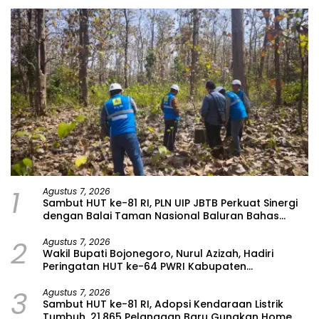
1
Agustus 7, 2026
Sambut HUT ke-81 RI, PLN UIP JBTB Perkuat Sinergi
dengan Balai Taman Nasional Baluran Bahas
Kajian Rencana Proyek SUTET 500 kV Paiton–
2
Watudodol/Kalipuro
Agustus 7, 2026
Wakil Bupati Bojonegoro, Nurul Azizah, Hadiri
Peringatan HUT ke-64 PWRI Kabupaten
Bojonegoro
3
Agustus 7, 2026
Sambut HUT ke-81 RI, Adopsi Kendaraan Listrik
Tumbuh, 21.865 Pelanggan Baru Gunakan Home