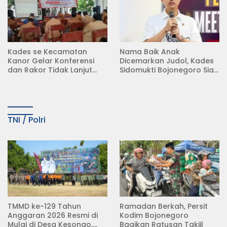
Kades se Kecamatan
Nama Baik Anak
Kanor Gelar Konferensi
Dicemarkan Judol, Kades
dan Rakor Tidak Lanjut
Sidomukti Bojonegoro Siap
KDMP
Tempuh Jalur Hukum
TNI / Polri
TMMD ke-129 Tahun
Ramadan Berkah, Persit
Anggaran 2026 Resmi di
Kodim Bojonegoro
Mulai di Desa Kesongo,
Bagikan Ratusan Takjil