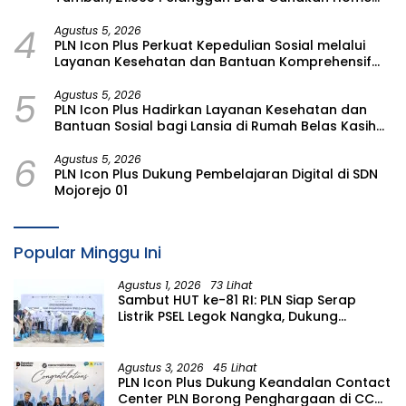
Charging Services PLN pada Semester I 2026
4
Agustus 5, 2026
PLN Icon Plus Perkuat Kepedulian Sosial melalui
Layanan Kesehatan dan Bantuan Komprehensif
bagi Lansia di Malang
5
Agustus 5, 2026
PLN Icon Plus Hadirkan Layanan Kesehatan dan
Bantuan Sosial bagi Lansia di Rumah Belas Kasih
Malang
6
Agustus 5, 2026
PLN Icon Plus Dukung Pembelajaran Digital di SDN
Mojorejo 01
Popular Minggu Ini
Agustus 1, 2026
73 Lihat
Sambut HUT ke-81 RI: PLN Siap Serap
Listrik PSEL Legok Nangka, Dukung
Pengelolaan Sampah Berkelanjutan di
Jawa Barat
Agustus 3, 2026
45 Lihat
PLN Icon Plus Dukung Keandalan Contact
Center PLN Borong Penghargaan di CCW