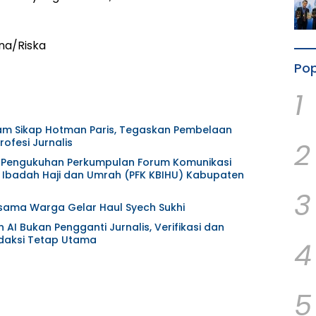
ana/Riska
Pop
1
am Sikap Hotman Paris, Tegaskan Pembelaan
2
ofesi Jurnalis
at Pengukuhan Perkumpulan Forum Komunikasi
Ibadah Haji dan Umrah (PFK KBIHU) Kabupaten
3
ama Warga Gelar Haul Syech Sukhi
AI Bukan Pengganti Jurnalis, Verifikasi dan
aksi Tetap Utama
4
5