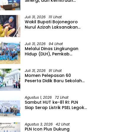
Sinergi, dan Kemitraan
Organisasi Kemasyarakatan
Tahun 2026
Juli 31, 2026
111 Lihat
Wakil Bupati Bojonegoro
Nurul Azizah Laksanakan
Kunjungan Kerja ke
Kecamatan Temayang
Juli 31, 2026
94 Lihat
Melalui Dinas Lingkungan
Hidup (DLH), Pemkab
menggelar Gerakan Suka
Menanam di Lapangan Desa
Pacing
Juli 31, 2026
91 Lihat
Momen Pelepasan 60
Peserta Didik Baru Sekolah
Rakyat Menengah Atas
(SRMA) 36 Bojonegoro
Tahun Ajaran 2026/2027
Agustus 1, 2026
72 Lihat
Sambut HUT ke-81 RI: PLN
Siap Serap Listrik PSEL Legok
Nangka, Dukung
Pengelolaan Sampah
Berkelanjutan di Jawa Barat
Agustus 3, 2026
42 Lihat
PLN Icon Plus Dukung