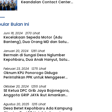
Keandalan Contact Center
PLN Borong Penghargaan di
CCW 2026
ular Bulan Ini
Juni 18, 2024
2170 Lihat
Kecelakaan Sepeda Motor (Adu
Banteng), Dua Orang MD dan Satu
Luka Berat
Januari 20, 2024
1281 Lihat
Bermain di Sungai Desa Nglumber
Kepohbaru, Dua Anak Hanyut, Satu
Ditemukan Meninggal Satu Anak
Masih Dalam Pencarian
Februari 23, 2024
1275 Lihat
Oknum KPU Ponorogo Diduga
Perintahkan PPK untuk Menggeser
Suara ke salah satu Calon DPRD
Provinsi Asal Partai Gerindra
Oktober 20, 2024
1255 Lihat
SE Ketua DPC Grib Jaya Bojonegoro,
Anggota GRIP JAYA Ikut Amankan
Suasana Pelantikan Presiden di
Wilayah Bojonegoro
Agustus 20, 2025
1215 Lihat
Desa Betet Kepohbaru Ada Kampung