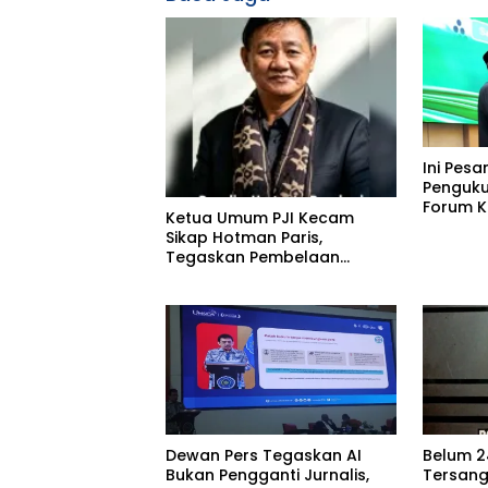
Ini Pesa
Penguk
Forum K
Ketua Umum PJI Kecam
Bimbing
Sikap Hotman Paris,
Umrah (
Tegaskan Pembelaan
Kabupat
terhadap Martabat Profesi
Jurnalis
Dewan Pers Tegaskan AI
Belum 2
Bukan Pengganti Jurnalis,
Tersang