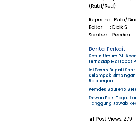
(Ratri/Red)
Reporter : Ratri/Di
Editor : Didik S
Sumber : Pendim
Berita Terkait
Ketua Umum PJI Kec
terhadap Martabat Pr
Ini Pesan Bupati Sa
Kelompok Bimbingan 
Bojonegoro
Pemdes Baureno Bers
Dewan Pers Tegaskan 
Tanggung Jawab Red
Post Views:
279