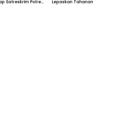
ap Satreskrim Polres
Lepaskan Tahanan
oro, Dasar
a Dipertanyakan