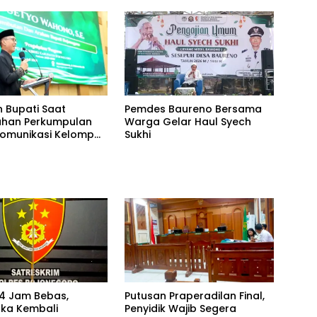
n Bupati Saat
Pemdes Baureno Bersama
uhan Perkumpulan
Warga Gelar Haul Syech
omunikasi Kelompok
Sukhi
an Ibadah Haji dan
PFK KBIHU)
en Bojonegoro
4 Jam Bebas,
Putusan Praperadilan Final,
ka Kembali
Penyidik Wajib Segera