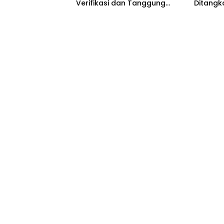
Verifikasi dan Tanggung
Ditangk
Jawab Redaksi Tetap
Bojoneg
Utama
Hukumny