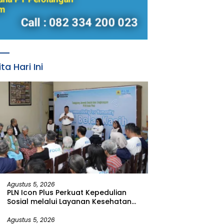
ita Hari Ini
Agustus 5, 2026
PLN Icon Plus Perkuat Kepedulian
Sosial melalui Layanan Kesehatan
dan Bantuan Komprehensif bagi
Lansia di Malang
Agustus 5, 2026