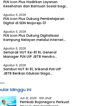
PLN Icon Plus Hadirkan Layanan
Kesehatan dan Bantuan Sosial bagi
Lansia di Rumah Belas Kasih Malang
Agustus 5, 2026
PLN Icon Plus Dukung Pembelajaran
Digital di SDN Mojorejo 01
Agustus 5, 2026
PLN Icon Plus Dukung Digitalisasi
Kampung Nelayan melalui Internet
Gratis di Desa Nelayan Rajatama
Agustus 5, 2026
Semarak HUT Ke-81 RI, General
Manager PLN UIP JBTB Hendro
Prasetyawan Raih Penghargaan
Prestisius
Agustus 5, 2026
Sambut HUT RI 81, Srikandi PLN UIP
JBTB Berikan Edukasi Siaga
Kebencanaan dan Tetapkan
Komunitas Perempuan Tangguh
Bencana di Kampung Aren Simacan
ular Minggu Ini
Banyuwangi
Juli 31, 2026
199 Lihat
Pemkab Bojonegoro Perkuat