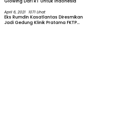
Glowing Dari RT Untuk Indonesia
April 6, 2021
1071 Lihat
Eks Rumdin Kasatlantas Diresmikan
Jadi Gedung Klinik Pratama FKTP
Polres Malang