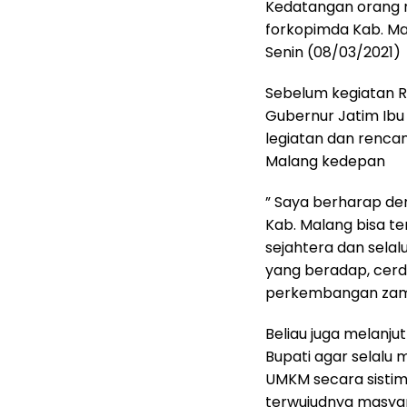
Kedatangan orang no
forkopimda Kab. Mal
Senin (08/03/2021)
Sebelum kegiatan R
Gubernur Jatim Ib
legiatan dan renca
Malang kedepan
” Saya berharap den
Kab. Malang bisa t
sejahtera dan sel
yang beradap, cerd
perkembangan zama
Beliau juga melanj
Bupati agar selal
UMKM secara sistima
terwujudnya masyar