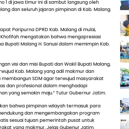
 1 di jawa timur ini di sambut langsung oleh
ang dan seluruh jajaran pimpinan di Kab. Malang.
apat Paripurna DPRD Kab. Malang di mulai,
u Khofifah mengatakan bahwa mengapresiasi
na Bupati Malang H. Sanusi dalam memimpin Kab.
gan visi dan misi Bupati dan Wakil Bupati Malang,
erwujud Kab. Malang yang adil makmur dan
alu membangun SDM agar terwujud masyarakat
as dan profesional dalam menghadapi
n yang semakin maju.” Tutur Gubernur Jatim.
utkan bahwa pimpinan wilayah termasuk para
u mendukung dan mengembangakan program
tis sesuai tujuan pemerintah pusat untuk
akat yang makmur, Jelas Gubenur Jatim.