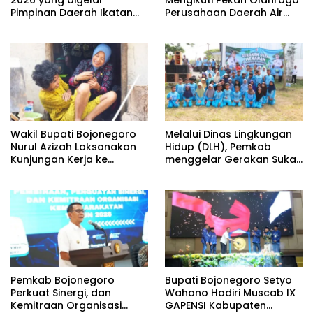
Pimpinan Daerah Ikatan
Perusahaan Daerah Air
Guru Aisyiyah Bustanul
Minum (PORPAMDA) Jawa
Athfal (PD IGABA)
Timur 2026
Kabupaten Bojonegoro
Wakil Bupati Bojonegoro
Melalui Dinas Lingkungan
Nurul Azizah Laksanakan
Hidup (DLH), Pemkab
Kunjungan Kerja ke
menggelar Gerakan Suka
Kecamatan Temayang
Menanam di Lapangan
Desa Pacing
Pemkab Bojonegoro
Bupati Bojonegoro Setyo
Perkuat Sinergi, dan
Wahono Hadiri Muscab IX
Kemitraan Organisasi
GAPENSI Kabupaten