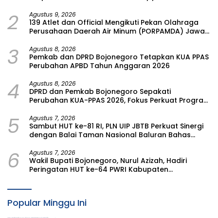
Athfal (PD IGABA) Kabupaten Bojonegoro
2
Agustus 9, 2026
139 Atlet dan Official Mengikuti Pekan Olahraga
Perusahaan Daerah Air Minum (PORPAMDA) Jawa
Timur 2026
3
Agustus 8, 2026
Pemkab dan DPRD Bojonegoro Tetapkan KUA PPAS
Perubahan APBD Tahun Anggaran 2026
4
Agustus 8, 2026
DPRD dan Pemkab Bojonegoro Sepakati
Perubahan KUA-PPAS 2026, Fokus Perkuat Program
Prioritas Rakyat
5
Agustus 7, 2026
Sambut HUT ke-81 RI, PLN UIP JBTB Perkuat Sinergi
dengan Balai Taman Nasional Baluran Bahas
Kajian Rencana Proyek SUTET 500 kV Paiton–
6
Watudodol/Kalipuro
Agustus 7, 2026
Wakil Bupati Bojonegoro, Nurul Azizah, Hadiri
Peringatan HUT ke-64 PWRI Kabupaten
Bojonegoro
Popular Minggu Ini