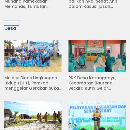
balikan Akal Sehat Ahli
Surat Resmi, Modus Baru
Dalam Kasus Ijasah
Debt Collector di Jalan
Jokowi
Raya Babat Lamongan
Desa
Melalui Dinas Lingkungan
PKK Desa Karangdayu,
Hidup (DLH), Pemkab
Kecamatan Baureno
menggelar Gerakan Suka
Secara Rutin Gelar
Menanam di Lapangan
Pertemuan
Desa Pacing