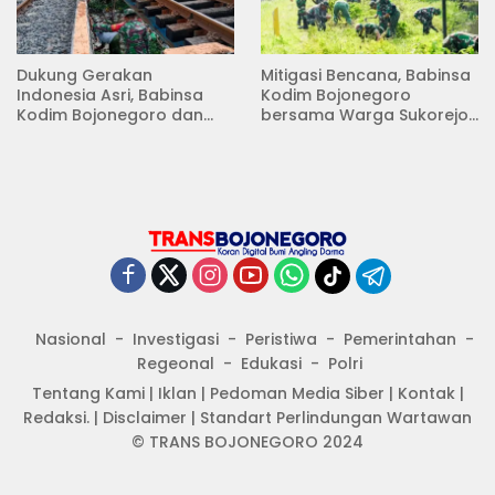
Dukung Gerakan
Mitigasi Bencana, Babinsa
Indonesia Asri, Babinsa
Kodim Bojonegoro
Kodim Bojonegoro dan
bersama Warga Sukorejo
Masyarakat Karya Bakti
Karya Bakti Pembersihan
Serentak Membersihkan
Sungai
Lingkungan
Nasional
Investigasi
Peristiwa
Pemerintahan
Regeonal
Edukasi
Polri
Tentang Kami
|
Iklan
|
Pedoman Media Siber
|
Kontak
|
Redaksi.
|
Disclaimer
|
Standart Perlindungan Wartawan
© TRANS BOJONEGORO 2024