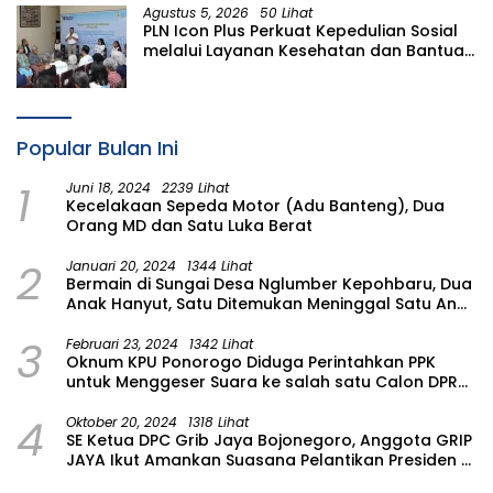
Agustus 5, 2026
50 Lihat
PLN Icon Plus Perkuat Kepedulian Sosial
melalui Layanan Kesehatan dan Bantuan
Komprehensif bagi Lansia di Malang
Popular Bulan Ini
1
Juni 18, 2024
2239 Lihat
Kecelakaan Sepeda Motor (Adu Banteng), Dua
Orang MD dan Satu Luka Berat
2
Januari 20, 2024
1344 Lihat
Bermain di Sungai Desa Nglumber Kepohbaru, Dua
Anak Hanyut, Satu Ditemukan Meninggal Satu Anak
Masih Dalam Pencarian
3
Februari 23, 2024
1342 Lihat
Oknum KPU Ponorogo Diduga Perintahkan PPK
untuk Menggeser Suara ke salah satu Calon DPRD
Provinsi Asal Partai Gerindra
4
Oktober 20, 2024
1318 Lihat
SE Ketua DPC Grib Jaya Bojonegoro, Anggota GRIP
JAYA Ikut Amankan Suasana Pelantikan Presiden di
Wilayah Bojonegoro