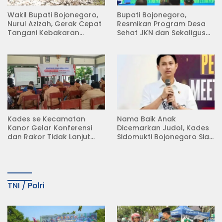
Wakil Bupati Bojonegoro,
Bupati Bojonegoro,
Nurul Azizah, Gerak Cepat
Resmikan Program Desa
Tangani Kebakaran
Sehat JKN dan Sekaligus
Rumah di Desa
Koperasi Merah Putih
Semambung Kanor
(KDKMP) di Desa Pesen
Kades se Kecamatan
Nama Baik Anak
Kanor Gelar Konferensi
Dicemarkan Judol, Kades
dan Rakor Tidak Lanjut
Sidomukti Bojonegoro Siap
KDMP
Tempuh Jalur Hukum
TNI / Polri