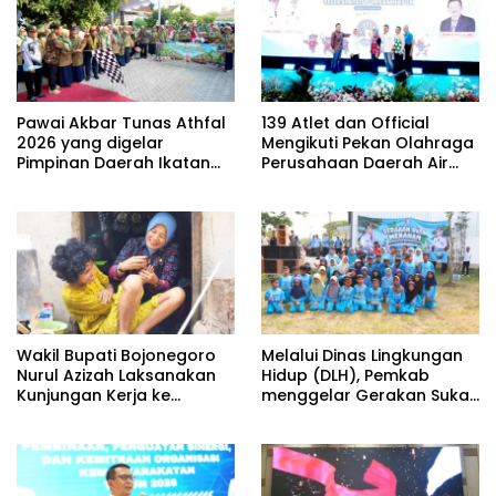
Pawai Akbar Tunas Athfal
139 Atlet dan Official
2026 yang digelar
Mengikuti Pekan Olahraga
Pimpinan Daerah Ikatan
Perusahaan Daerah Air
Guru Aisyiyah Bustanul
Minum (PORPAMDA) Jawa
Athfal (PD IGABA)
Timur 2026
Kabupaten Bojonegoro
Wakil Bupati Bojonegoro
Melalui Dinas Lingkungan
Nurul Azizah Laksanakan
Hidup (DLH), Pemkab
Kunjungan Kerja ke
menggelar Gerakan Suka
Kecamatan Temayang
Menanam di Lapangan
Desa Pacing