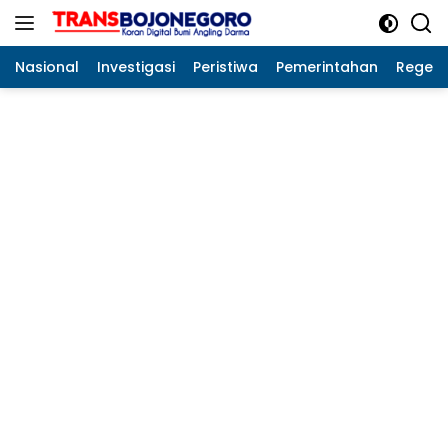
Langsung
ke
konten
Nasional
Investigasi
Peristiwa
Pemerintahan
Regeo