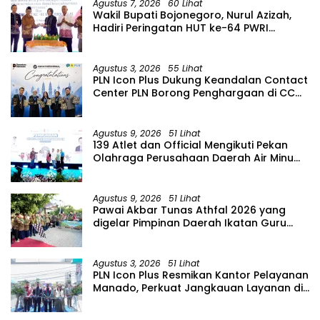
Agustus 7, 2026
60 Lihat
Wakil Bupati Bojonegoro, Nurul Azizah,
Hadiri Peringatan HUT ke-64 PWRI
Kabupaten Bojonegoro
Agustus 3, 2026
55 Lihat
PLN Icon Plus Dukung Keandalan Contact
Center PLN Borong Penghargaan di CCW
2026
Agustus 9, 2026
51 Lihat
139 Atlet dan Official Mengikuti Pekan
Olahraga Perusahaan Daerah Air Minum
(PORPAMDA) Jawa Timur 2026
Agustus 9, 2026
51 Lihat
Pawai Akbar Tunas Athfal 2026 yang
digelar Pimpinan Daerah Ikatan Guru
Aisyiyah Bustanul Athfal (PD IGABA)
Kabupaten Bojonegoro
Agustus 3, 2026
51 Lihat
PLN Icon Plus Resmikan Kantor Pelayanan
Manado, Perkuat Jangkauan Layanan di
Sulawesi Utara