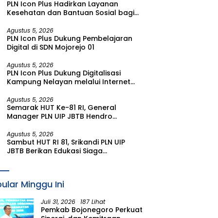
PLN Icon Plus Hadirkan Layanan
Kesehatan dan Bantuan Sosial bagi
Lansia di Rumah Belas Kasih Malang
Agustus 5, 2026
PLN Icon Plus Dukung Pembelajaran
Digital di SDN Mojorejo 01
Agustus 5, 2026
PLN Icon Plus Dukung Digitalisasi
Kampung Nelayan melalui Internet
Gratis di Desa Nelayan Rajatama
Agustus 5, 2026
Semarak HUT Ke-81 RI, General
Manager PLN UIP JBTB Hendro
Prasetyawan Raih Penghargaan
Prestisius
Agustus 5, 2026
Sambut HUT RI 81, Srikandi PLN UIP
JBTB Berikan Edukasi Siaga
Kebencanaan dan Tetapkan
Komunitas Perempuan Tangguh
Bencana di Kampung Aren Simacan
ular Minggu Ini
Banyuwangi
Juli 31, 2026
187 Lihat
Pemkab Bojonegoro Perkuat