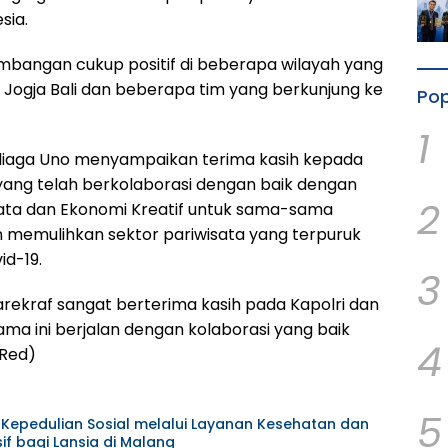
sia.
embangan cukup positif di beberapa wilayah yang
ti Jogja Bali dan beberapa tim yang berkunjung ke
Pop
1
diaga Uno menyampaikan terima kasih kepada
 yang telah berkolaborasi dengan baik dengan
2
ata dan Ekonomi Kreatif untuk sama-sama
memulihkan sektor pariwisata yang terpuruk
id-19.
3
rekraf sangat berterima kasih pada Kapolri dan
ama ini berjalan dengan kolaborasi yang baik
4
(Red)
5
t Kepedulian Sosial melalui Layanan Kesehatan dan
f bagi Lansia di Malang