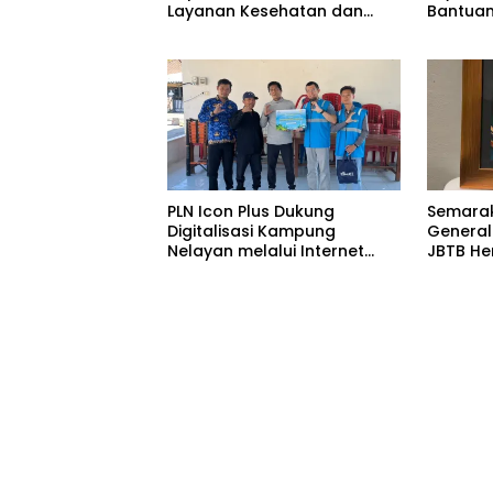
Layanan Kesehatan dan
Bantuan
Bantuan Komprehensif bagi
di Ruma
Lansia di Malang
Malang
PLN Icon Plus Dukung
Semarak
Digitalisasi Kampung
General
Nelayan melalui Internet
JBTB He
Gratis di Desa Nelayan
Raih Pe
Rajatama