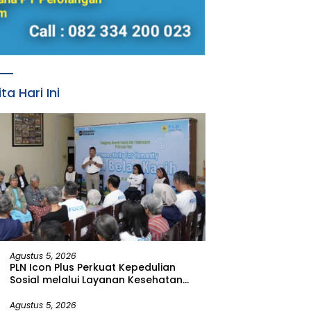
ita Hari Ini
Agustus 5, 2026
PLN Icon Plus Perkuat Kepedulian
Sosial melalui Layanan Kesehatan
dan Bantuan Komprehensif bagi
Lansia di Malang
Agustus 5, 2026