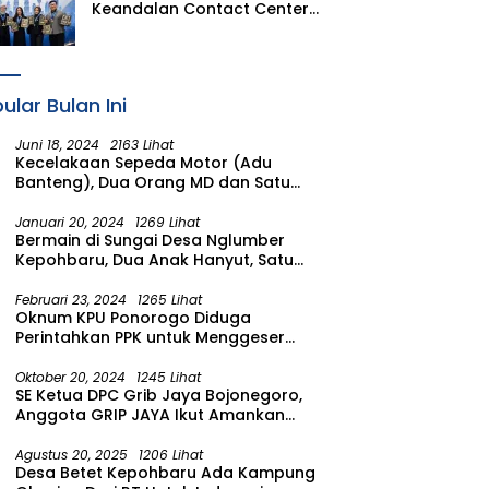
Keandalan Contact Center
PLN Borong Penghargaan di
CCW 2026
ular Bulan Ini
Juni 18, 2024
2163 Lihat
Kecelakaan Sepeda Motor (Adu
Banteng), Dua Orang MD dan Satu
Luka Berat
Januari 20, 2024
1269 Lihat
Bermain di Sungai Desa Nglumber
Kepohbaru, Dua Anak Hanyut, Satu
Ditemukan Meninggal Satu Anak
Masih Dalam Pencarian
Februari 23, 2024
1265 Lihat
Oknum KPU Ponorogo Diduga
Perintahkan PPK untuk Menggeser
Suara ke salah satu Calon DPRD
Provinsi Asal Partai Gerindra
Oktober 20, 2024
1245 Lihat
SE Ketua DPC Grib Jaya Bojonegoro,
Anggota GRIP JAYA Ikut Amankan
Suasana Pelantikan Presiden di
Wilayah Bojonegoro
Agustus 20, 2025
1206 Lihat
Desa Betet Kepohbaru Ada Kampung