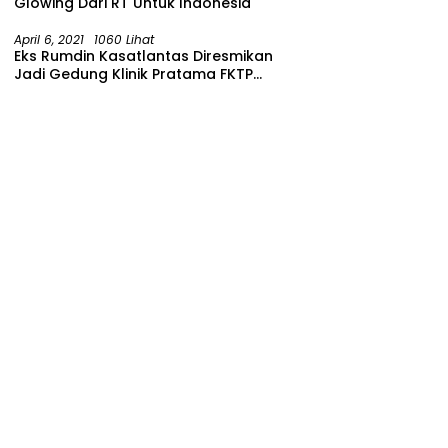
Glowing Dari RT Untuk Indonesia
April 6, 2021
1060 Lihat
Eks Rumdin Kasatlantas Diresmikan
Jadi Gedung Klinik Pratama FKTP
Polres Malang