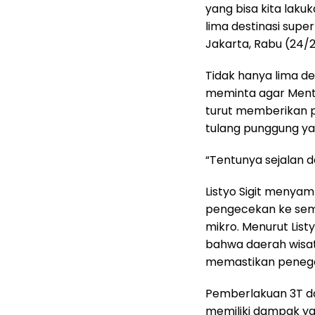
yang bisa kita lak
lima destinasi super
Jakarta, Rabu (24/2
Tidak hanya lima des
meminta agar Mente
turut memberikan pe
tulang punggung yak
“Tentunya sejalan de
Listyo Sigit menya
pengecekan ke sem
mikro. Menurut List
bahwa daerah wisat
memastikan penegak
Pemberlakuan 3T da
memiliki dampak ya