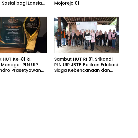
 Sosial bagi Lansia
Mojorejo 01
h Belas Kasih
 HUT Ke-81 RI,
Sambut HUT RI 81, Srikandi
 Manager PLN UIP
PLN UIP JBTB Berikan Edukasi
ndro Prasetyawan
Siaga Kebencanaan dan
nghargaan Prestisius
Tetapkan Komunitas
Perempuan Tangguh
Bencana di Kampung Aren
Simacan Banyuwangi