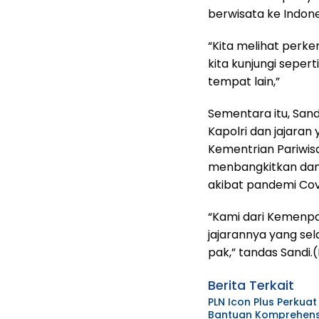
berwisata ke Indone
“Kita melihat perk
kita kunjungi seper
tempat lain,”
Sementara itu, San
Kapolri dan jajaran
Kementrian Pariwis
menbangkitkan dan 
akibat pandemi Cov
“Kami dari Kemenpa
jajarannya yang sel
pak,” tandas Sandi.
Berita Terkait
PLN Icon Plus Perkua
Bantuan Komprehensi