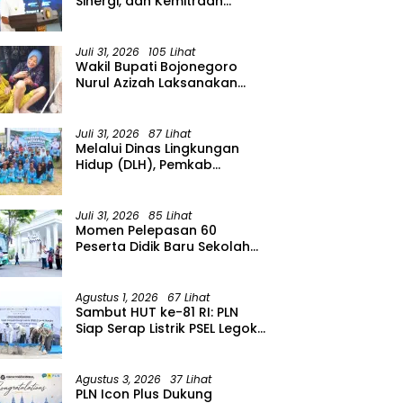
Sinergi, dan Kemitraan
Organisasi Kemasyarakatan
Tahun 2026
Juli 31, 2026
105 Lihat
Wakil Bupati Bojonegoro
Nurul Azizah Laksanakan
Kunjungan Kerja ke
Kecamatan Temayang
Juli 31, 2026
87 Lihat
Melalui Dinas Lingkungan
Hidup (DLH), Pemkab
menggelar Gerakan Suka
Menanam di Lapangan Desa
Pacing
Juli 31, 2026
85 Lihat
Momen Pelepasan 60
Peserta Didik Baru Sekolah
Rakyat Menengah Atas
(SRMA) 36 Bojonegoro
Tahun Ajaran 2026/2027
Agustus 1, 2026
67 Lihat
Sambut HUT ke-81 RI: PLN
Siap Serap Listrik PSEL Legok
Nangka, Dukung
Pengelolaan Sampah
Berkelanjutan di Jawa Barat
Agustus 3, 2026
37 Lihat
PLN Icon Plus Dukung