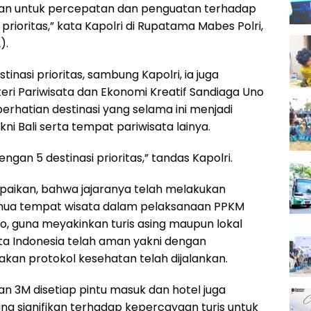
ukan untuk percepatan dan penguatan terhadap
 prioritas,” kata Kapolri di Rupatama Mabes Polri,
).
tinasi prioritas, sambung Kapolri, ia juga
ri Pariwisata dan Ekonomi Kreatif Sandiaga Uno
rhatian destinasi yang selama ini menjadi
ni Bali serta tempat pariwisata lainya.
ngan 5 destinasi prioritas,” tandas Kapolri.
mpaikan, bahwa jajaranya telah melakukan
ua tempat wisata dalam pelaksanaan PPKM
yo, guna meyakinkan turis asing maupun lokal
a Indonesia telah aman yakni dengan
an protokol kesehatan telah dijalankan.
n 3M disetiap pintu masuk dan hotel juga
ng signifikan terhadap kepercayaan turis untuk