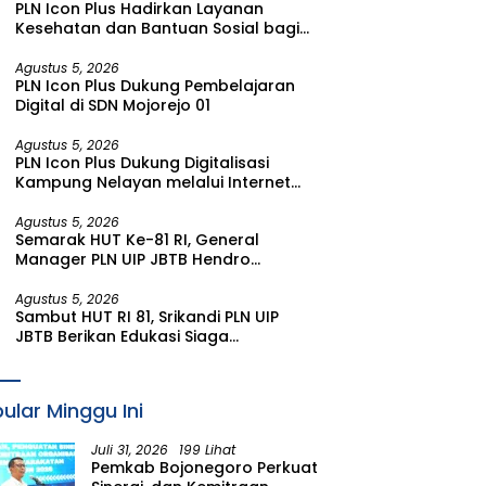
PLN Icon Plus Hadirkan Layanan
Kesehatan dan Bantuan Sosial bagi
Lansia di Rumah Belas Kasih Malang
Agustus 5, 2026
PLN Icon Plus Dukung Pembelajaran
Digital di SDN Mojorejo 01
Agustus 5, 2026
PLN Icon Plus Dukung Digitalisasi
Kampung Nelayan melalui Internet
Gratis di Desa Nelayan Rajatama
Agustus 5, 2026
Semarak HUT Ke-81 RI, General
Manager PLN UIP JBTB Hendro
Prasetyawan Raih Penghargaan
Prestisius
Agustus 5, 2026
Sambut HUT RI 81, Srikandi PLN UIP
JBTB Berikan Edukasi Siaga
Kebencanaan dan Tetapkan
Komunitas Perempuan Tangguh
Bencana di Kampung Aren Simacan
ular Minggu Ini
Banyuwangi
Juli 31, 2026
199 Lihat
Pemkab Bojonegoro Perkuat