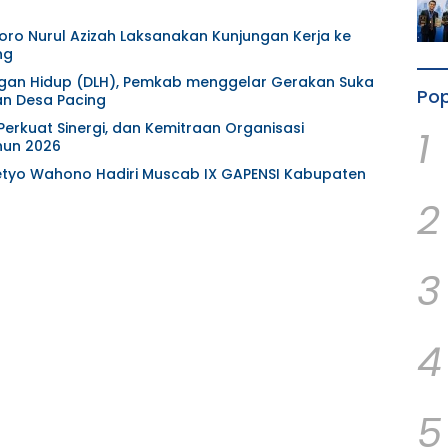
oro Nurul Azizah Laksanakan Kunjungan Kerja ke
ng
ungan Hidup (DLH), Pemkab menggelar Gerakan Suka
Pop
n Desa Pacing
rkuat Sinergi, dan Kemitraan Organisasi
1
hun 2026
etyo Wahono Hadiri Muscab IX GAPENSI Kabupaten
2
3
4
5