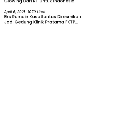
Glowing Dari RT Untuk Indonesia
April 6, 2021
1070 Lihat
Eks Rumdin Kasatlantas Diresmikan
Jadi Gedung Klinik Pratama FKTP
Polres Malang