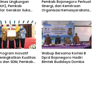
 Dinas Lingkungan
Pemkab Bojonegoro Perkuat
DLH), Pemkab
Sinergi, dan Kemitraan
ar Gerakan Suka
Organisasi Kemasyarakatan
m di Lapangan Desa
Tahun 2026
Program Inovatif
Wabup Bersama Komisi B
eningkatkan Kualitas
Dprd Bojonegoro Hadiri
a dan SDM, Pemkab
Bimtek Budidaya Domba
oro Raih
an dari Pemerintah