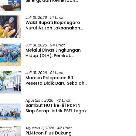
Sinergi, dan Kemitraan
Organisasi Kemasyarakatan
Tahun 2026
Juli 31, 2026
111 Lihat
Wakil Bupati Bojonegoro
Nurul Azizah Laksanakan
Kunjungan Kerja ke
Kecamatan Temayang
Juli 31, 2026
94 Lihat
Melalui Dinas Lingkungan
Hidup (DLH), Pemkab
menggelar Gerakan Suka
Menanam di Lapangan Desa
Pacing
Juli 31, 2026
91 Lihat
Momen Pelepasan 60
Peserta Didik Baru Sekolah
Rakyat Menengah Atas
(SRMA) 36 Bojonegoro
Tahun Ajaran 2026/2027
Agustus 1, 2026
72 Lihat
Sambut HUT ke-81 RI: PLN
Siap Serap Listrik PSEL Legok
Nangka, Dukung
Pengelolaan Sampah
Berkelanjutan di Jawa Barat
Agustus 3, 2026
42 Lihat
PLN Icon Plus Dukung