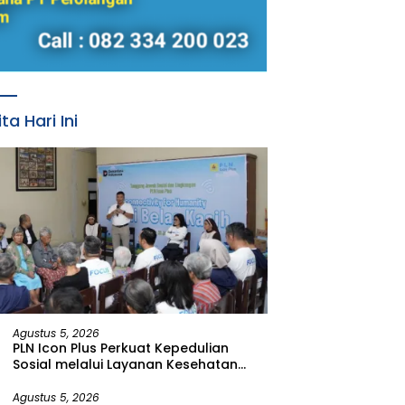
ita Hari Ini
Agustus 5, 2026
PLN Icon Plus Perkuat Kepedulian
Sosial melalui Layanan Kesehatan
dan Bantuan Komprehensif bagi
Lansia di Malang
Agustus 5, 2026