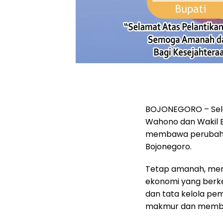
BOJONEGORO – Sela
Wahono dan Wakil B
membawa perubahan
Bojonegoro.
Tetap amanah, me
ekonomi yang berke
dan tata kelola pe
makmur dan memb