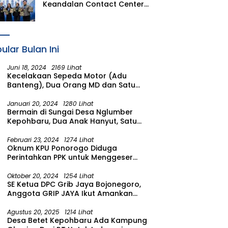
Keandalan Contact Center
PLN Borong Penghargaan di
CCW 2026
ular Bulan Ini
Juni 18, 2024
2169 Lihat
Kecelakaan Sepeda Motor (Adu
Banteng), Dua Orang MD dan Satu
Luka Berat
Januari 20, 2024
1280 Lihat
Bermain di Sungai Desa Nglumber
Kepohbaru, Dua Anak Hanyut, Satu
Ditemukan Meninggal Satu Anak
Masih Dalam Pencarian
Februari 23, 2024
1274 Lihat
Oknum KPU Ponorogo Diduga
Perintahkan PPK untuk Menggeser
Suara ke salah satu Calon DPRD
Provinsi Asal Partai Gerindra
Oktober 20, 2024
1254 Lihat
SE Ketua DPC Grib Jaya Bojonegoro,
Anggota GRIP JAYA Ikut Amankan
Suasana Pelantikan Presiden di
Wilayah Bojonegoro
Agustus 20, 2025
1214 Lihat
Desa Betet Kepohbaru Ada Kampung