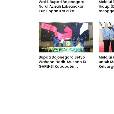
Wakil Bupati Bojonegoro
Melalui
Nurul Azizah Laksanakan
Hidup (
Kunjungan Kerja ke
menggel
Kecamatan Temayang
Menana
Pacing
Bupati Bojonegoro Setyo
Melalui 
Wahono Hadiri Muscab IX
untuk M
GAPENSI Kabupaten
Keluarg
Bojonegoro
Bononeg
Pengaku
Pusat