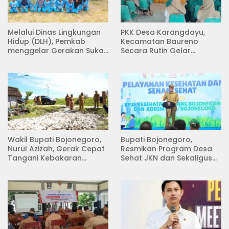
Melalui Dinas Lingkungan
PKK Desa Karangdayu,
Hidup (DLH), Pemkab
Kecamatan Baureno
menggelar Gerakan Suka
Secara Rutin Gelar
Menanam di Lapangan
Pertemuan
Desa Pacing
Wakil Bupati Bojonegoro,
Bupati Bojonegoro,
Nurul Azizah, Gerak Cepat
Resmikan Program Desa
Tangani Kebakaran
Sehat JKN dan Sekaligus
Rumah di Desa
Koperasi Merah Putih
Semambung Kanor
(KDKMP) di Desa Pesen