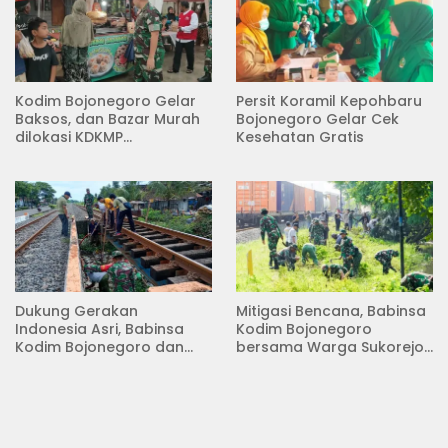
Kodim Bojonegoro Gelar
Persit Koramil Kepohbaru
Baksos, dan Bazar Murah
Bojonegoro Gelar Cek
dilokasi KDKMP
Kesehatan Gratis
Pungpungan Kalitidu
Dukung Gerakan
Mitigasi Bencana, Babinsa
Indonesia Asri, Babinsa
Kodim Bojonegoro
Kodim Bojonegoro dan
bersama Warga Sukorejo
Masyarakat Karya Bakti
Karya Bakti Pembersihan
Serentak Membersihkan
Sungai
Lingkungan