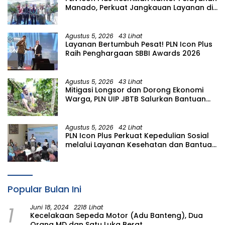
Manado, Perkuat Jangkauan Layanan di
Sulawesi Utara
Agustus 5, 2026
43 Lihat
Layanan Bertumbuh Pesat! PLN Icon Plus
Raih Penghargaan SBBI Awards 2026
Agustus 5, 2026
43 Lihat
Mitigasi Longsor dan Dorong Ekonomi
Warga, PLN UIP JBTB Salurkan Bantuan
Konservasi 4.000 Pohon Aren Genjah
Asal Aceh di Banyuwangi
Agustus 5, 2026
42 Lihat
PLN Icon Plus Perkuat Kepedulian Sosial
melalui Layanan Kesehatan dan Bantuan
Komprehensif bagi Lansia di Malang
Popular Bulan Ini
1
Juni 18, 2024
2218 Lihat
Kecelakaan Sepeda Motor (Adu Banteng), Dua
Orang MD dan Satu Luka Berat