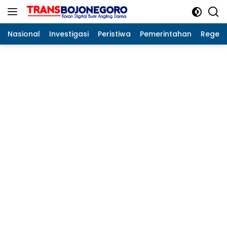
Langsung
ke
konten
Nasional
Investigasi
Peristiwa
Pemerintahan
Regeo