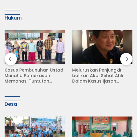
Hukum
d
Meluruskan Penjungkir-
Rampas Motor Tanpa
balikan Akal Sehat Ahli
Surat Resmi, Modus Baru
Dalam Kasus Ijasah
Debt Collector di Jalan
a
Jokowi
Raya Babat Lamongan
Desa