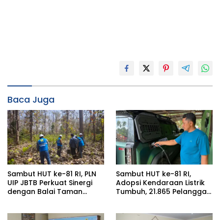
Baca Juga
Sambut HUT ke-81 RI, PLN
Sambut HUT ke-81 RI,
UIP JBTB Perkuat Sinergi
Adopsi Kendaraan Listrik
dengan Balai Taman
Tumbuh, 21.865 Pelanggan
Nasional Baluran Bahas
Baru Gunakan Home
Kajian Rencana Proyek
Charging Services PLN
SUTET 500 kV Paiton–
pada Semester I 2026