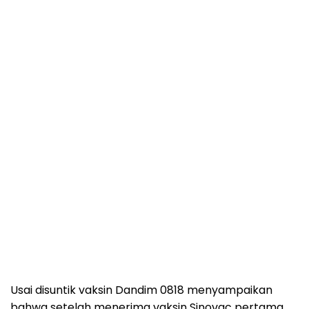
Usai disuntik vaksin Dandim 0818 menyampaikan
bahwa setelah menerima vaksin Sinovac pertama