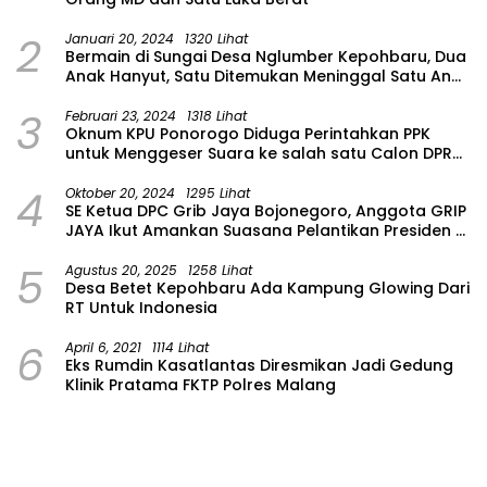
2
Januari 20, 2024
1320 Lihat
Bermain di Sungai Desa Nglumber Kepohbaru, Dua
Anak Hanyut, Satu Ditemukan Meninggal Satu Anak
Masih Dalam Pencarian
3
Februari 23, 2024
1318 Lihat
Oknum KPU Ponorogo Diduga Perintahkan PPK
untuk Menggeser Suara ke salah satu Calon DPRD
Provinsi Asal Partai Gerindra
4
Oktober 20, 2024
1295 Lihat
SE Ketua DPC Grib Jaya Bojonegoro, Anggota GRIP
JAYA Ikut Amankan Suasana Pelantikan Presiden di
Wilayah Bojonegoro
5
Agustus 20, 2025
1258 Lihat
Desa Betet Kepohbaru Ada Kampung Glowing Dari
RT Untuk Indonesia
6
April 6, 2021
1114 Lihat
Eks Rumdin Kasatlantas Diresmikan Jadi Gedung
Klinik Pratama FKTP Polres Malang