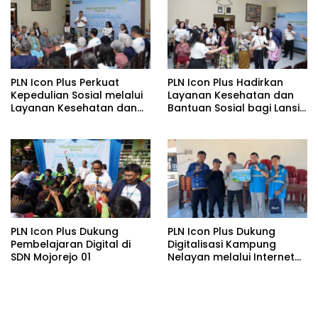
Watudodol/Kalipuro
PLN Icon Plus Perkuat
PLN Icon Plus Hadirkan
Kepedulian Sosial melalui
Layanan Kesehatan dan
Layanan Kesehatan dan
Bantuan Sosial bagi Lansia
Bantuan Komprehensif
di Rumah Belas Kasih
bagi Lansia di Malang
Malang
PLN Icon Plus Dukung
PLN Icon Plus Dukung
Pembelajaran Digital di
Digitalisasi Kampung
SDN Mojorejo 01
Nelayan melalui Internet
Gratis di Desa Nelayan
Rajatama