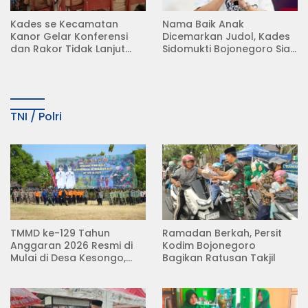
Kades se Kecamatan
Nama Baik Anak
Kanor Gelar Konferensi
Dicemarkan Judol, Kades
dan Rakor Tidak Lanjut
Sidomukti Bojonegoro Siap
KDMP
Tempuh Jalur Hukum
TNI / Polri
TMMD ke-129 Tahun
Ramadan Berkah, Persit
Anggaran 2026 Resmi di
Kodim Bojonegoro
Mulai di Desa Kesongo,
Bagikan Ratusan Takjil
Kecamatan Kedungadem