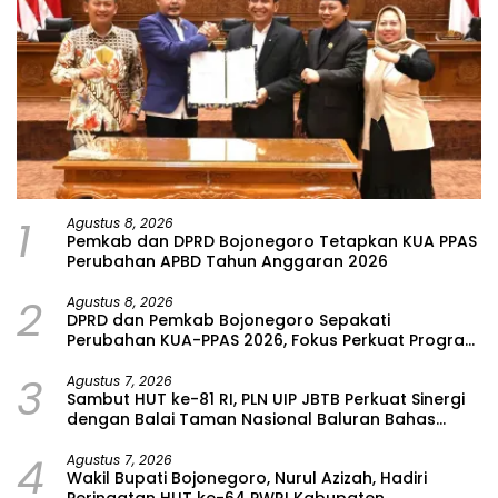
1
Agustus 8, 2026
Pemkab dan DPRD Bojonegoro Tetapkan KUA PPAS
Perubahan APBD Tahun Anggaran 2026
2
Agustus 8, 2026
DPRD dan Pemkab Bojonegoro Sepakati
Perubahan KUA-PPAS 2026, Fokus Perkuat Program
Prioritas Rakyat
3
Agustus 7, 2026
Sambut HUT ke-81 RI, PLN UIP JBTB Perkuat Sinergi
dengan Balai Taman Nasional Baluran Bahas
Kajian Rencana Proyek SUTET 500 kV Paiton–
4
Watudodol/Kalipuro
Agustus 7, 2026
Wakil Bupati Bojonegoro, Nurul Azizah, Hadiri