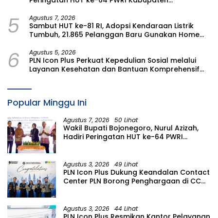
Peringatan HUT ke-64 PWRI Kabupaten
Bojonegoro
5
Agustus 7, 2026
Sambut HUT ke-81 RI, Adopsi Kendaraan Listrik
Tumbuh, 21.865 Pelanggan Baru Gunakan Home
Charging Services PLN pada Semester I 2026
6
Agustus 5, 2026
PLN Icon Plus Perkuat Kepedulian Sosial melalui
Layanan Kesehatan dan Bantuan Komprehensif
bagi Lansia di Malang
Popular Minggu Ini
Agustus 7, 2026
50 Lihat
Wakil Bupati Bojonegoro, Nurul Azizah,
Hadiri Peringatan HUT ke-64 PWRI
Kabupaten Bojonegoro
Agustus 3, 2026
49 Lihat
PLN Icon Plus Dukung Keandalan Contact
Center PLN Borong Penghargaan di CCW
2026
Agustus 3, 2026
44 Lihat
PLN Icon Plus Resmikan Kantor Pelayanan