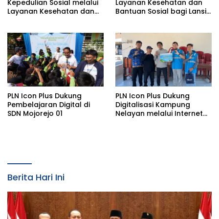
Kepedulian Sosial melalui
Layanan Kesehatan dan
Layanan Kesehatan dan
Bantuan Sosial bagi Lansia
Bantuan Komprehensif
di Rumah Belas Kasih
bagi Lansia di Malang
Malang
PLN Icon Plus Dukung
PLN Icon Plus Dukung
Pembelajaran Digital di
Digitalisasi Kampung
SDN Mojorejo 01
Nelayan melalui Internet
Gratis di Desa Nelayan
Rajatama
Berita Hari Ini