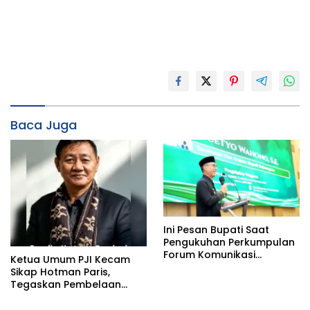
Baca Juga
Ini Pesan Bupati Saat
Pengukuhan Perkumpulan
Forum Komunikasi
Ketua Umum PJI Kecam
Kelompok Bimbingan
Sikap Hotman Paris,
Ibadah Haji dan Umrah
Tegaskan Pembelaan
(PFK KBIHU) Kabupaten
terhadap Martabat
Bojonegoro
Profesi Jurnalis