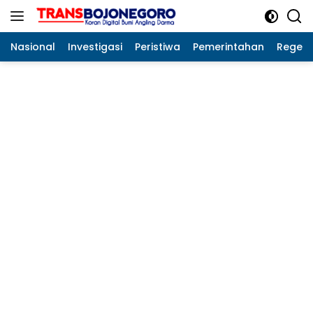
Langsung
ke
konten
Nasional
Investigasi
Peristiwa
Pemerintahan
Regeo