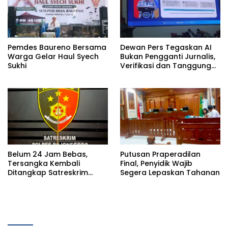
Pemdes Baureno Bersama
Dewan Pers Tegaskan AI
Warga Gelar Haul Syech
Bukan Pengganti Jurnalis,
Sukhi
Verifikasi dan Tanggung
Jawab Redaksi Tetap
Utama
Belum 24 Jam Bebas,
Putusan Praperadilan
Tersangka Kembali
Final, Penyidik Wajib
Ditangkap Satreskrim
Segera Lepaskan Tahanan
Polres Bojonegoro, Dasar
Hukumnya Dipertanyakan