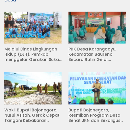
Melalui Dinas Lingkungan
PKK Desa Karangdayu,
Hidup (DLH), Pemkab
Kecamatan Baureno
menggelar Gerakan Suka
Secara Rutin Gelar
Menanam di Lapangan
Pertemuan
Desa Pacing
Wakil Bupati Bojonegoro,
Bupati Bojonegoro,
Nurul Azizah, Gerak Cepat
Resmikan Program Desa
Tangani Kebakaran
Sehat JKN dan Sekaligus
Rumah di Desa
Koperasi Merah Putih