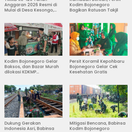
Anggaran 2026 Resmi di
Kodim Bojonegoro
Mulai di Desa Kesongo,
Bagikan Ratusan Takjil
Kecamatan Kedungadem
Kodim Bojonegoro Gelar
Persit Koramil Kepohbaru
Baksos, dan Bazar Murah
Bojonegoro Gelar Cek
dilokasi KDKMP
Kesehatan Gratis
Pungpungan Kalitidu
Dukung Gerakan
Mitigasi Bencana, Babinsa
Indonesia Asri, Babinsa
Kodim Bojonegoro