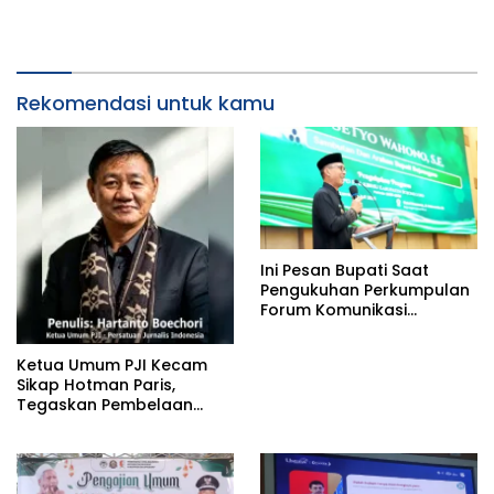
Rekomendasi untuk kamu
Ini Pesan Bupati Saat
Pengukuhan Perkumpulan
Forum Komunikasi
Kelompok Bimbingan
Ibadah Haji dan Umrah
Ketua Umum PJI Kecam
(PFK KBIHU) Kabupaten
Sikap Hotman Paris,
Bojonegoro
Tegaskan Pembelaan
terhadap Martabat
Profesi Jurnalis