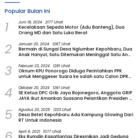
Popular Bulan Ini
1
Juni 18, 2024
2177 Lihat
Kecelakaan Sepeda Motor (Adu Banteng), Dua
Orang MD dan Satu Luka Berat
2
Januari 20, 2024
1287 Lihat
Bermain di Sungai Desa Nglumber Kepohbaru, Dua
Anak Hanyut, Satu Ditemukan Meninggal Satu Anak
Masih Dalam Pencarian
3
Februari 23, 2024
1281 Lihat
Oknum KPU Ponorogo Diduga Perintahkan PPK
untuk Menggeser Suara ke salah satu Calon DPRD
Provinsi Asal Partai Gerindra
4
Oktober 20, 2024
1261 Lihat
SE Ketua DPC Grib Jaya Bojonegoro, Anggota GRIP
JAYA Ikut Amankan Suasana Pelantikan Presiden di
Wilayah Bojonegoro
5
Agustus 20, 2025
1223 Lihat
Desa Betet Kepohbaru Ada Kampung Glowing Dari
RT Untuk Indonesia
6
April 6, 2021
1077 Lihat
Eks Rumdin Kasatlantas Diresmikan Jadi Gedung