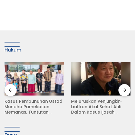
Hukum
Meluruskan Penjungkir-
Rampas Motor Tanpa
balikan Akal Sehat Ahli
Surat Resmi, Modus Baru
Dalam Kasus Ijasah
Debt Collector di Jalan
Jokowi
Raya Babat Lamongan
Desa