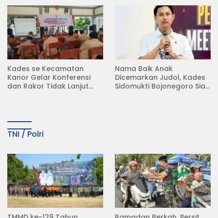
Semambung Kanor
(KDKMP) di Desa Pesen
Kades se Kecamatan
Nama Baik Anak
Kanor Gelar Konferensi
Dicemarkan Judol, Kades
dan Rakor Tidak Lanjut
Sidomukti Bojonegoro Siap
KDMP
Tempuh Jalur Hukum
TNI / Polri
TMMD ke-129 Tahun
Ramadan Berkah, Persit