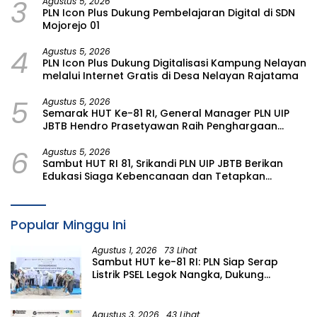
3
Agustus 5, 2026
PLN Icon Plus Dukung Pembelajaran Digital di SDN
Mojorejo 01
4
Agustus 5, 2026
PLN Icon Plus Dukung Digitalisasi Kampung Nelayan
melalui Internet Gratis di Desa Nelayan Rajatama
5
Agustus 5, 2026
Semarak HUT Ke-81 RI, General Manager PLN UIP
JBTB Hendro Prasetyawan Raih Penghargaan
Prestisius
6
Agustus 5, 2026
Sambut HUT RI 81, Srikandi PLN UIP JBTB Berikan
Edukasi Siaga Kebencanaan dan Tetapkan
Komunitas Perempuan Tangguh Bencana di
Kampung Aren Simacan Banyuwangi
Popular Minggu Ini
Agustus 1, 2026
73 Lihat
Sambut HUT ke-81 RI: PLN Siap Serap
Listrik PSEL Legok Nangka, Dukung
Pengelolaan Sampah Berkelanjutan di
Jawa Barat
Agustus 3, 2026
43 Lihat