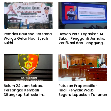
Pemdes Baureno Bersama
Dewan Pers Tegaskan AI
Warga Gelar Haul Syech
Bukan Pengganti Jurnalis,
Sukhi
Verifikasi dan Tanggung
Jawab Redaksi Tetap
Utama
Belum 24 Jam Bebas,
Putusan Praperadilan
Tersangka Kembali
Final, Penyidik Wajib
Ditangkap Satreskrim
Segera Lepaskan Tahanan
Polres Bojonegoro, Dasar
Hukumnya Dipertanyakan