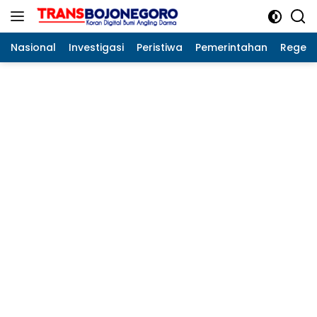
Langsung
ke
konten
Nasional
Investigasi
Peristiwa
Pemerintahan
Regeo