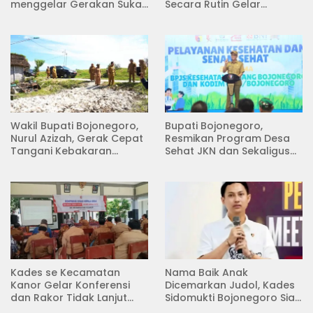
menggelar Gerakan Suka
Secara Rutin Gelar
Menanam di Lapangan
Pertemuan
Desa Pacing
Wakil Bupati Bojonegoro,
Bupati Bojonegoro,
Nurul Azizah, Gerak Cepat
Resmikan Program Desa
Tangani Kebakaran
Sehat JKN dan Sekaligus
Rumah di Desa
Koperasi Merah Putih
Semambung Kanor
(KDKMP) di Desa Pesen
Kades se Kecamatan
Nama Baik Anak
Kanor Gelar Konferensi
Dicemarkan Judol, Kades
dan Rakor Tidak Lanjut
Sidomukti Bojonegoro Siap
KDMP
Tempuh Jalur Hukum