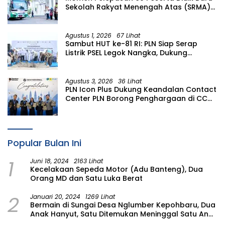
Sekolah Rakyat Menengah Atas (SRMA)
36 Bojonegoro Tahun Ajaran 2026/2027
Agustus 1, 2026
67 Lihat
Sambut HUT ke-81 RI: PLN Siap Serap
Listrik PSEL Legok Nangka, Dukung
Pengelolaan Sampah Berkelanjutan di
Jawa Barat
Agustus 3, 2026
36 Lihat
PLN Icon Plus Dukung Keandalan Contact
Center PLN Borong Penghargaan di CCW
2026
Popular Bulan Ini
1
Juni 18, 2024
2163 Lihat
Kecelakaan Sepeda Motor (Adu Banteng), Dua
Orang MD dan Satu Luka Berat
2
Januari 20, 2024
1269 Lihat
Bermain di Sungai Desa Nglumber Kepohbaru, Dua
Anak Hanyut, Satu Ditemukan Meninggal Satu Anak
Masih Dalam Pencarian