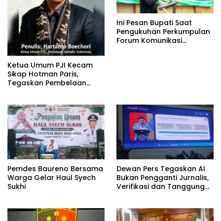
Ini Pesan Bupati Saat
Pengukuhan Perkumpulan
Forum Komunikasi
Kelompok Bimbingan
Ibadah Haji dan Umrah
Ketua Umum PJI Kecam
(PFK KBIHU) Kabupaten
Sikap Hotman Paris,
Bojonegoro
Tegaskan Pembelaan
terhadap Martabat
Profesi Jurnalis
Pemdes Baureno Bersama
Dewan Pers Tegaskan AI
Warga Gelar Haul Syech
Bukan Pengganti Jurnalis,
Sukhi
Verifikasi dan Tanggung
Jawab Redaksi Tetap
Utama