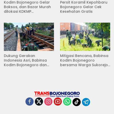
Kodim Bojonegoro Gelar
Persit Koramil Kepohbaru
Baksos, dan Bazar Murah
Bojonegoro Gelar Cek
dilokasi KDKMP
Kesehatan Gratis
Pungpungan Kalitidu
Dukung Gerakan
Mitigasi Bencana, Babinsa
Indonesia Asri, Babinsa
Kodim Bojonegoro
Kodim Bojonegoro dan
bersama Warga Sukorejo
Masyarakat Karya Bakti
Karya Bakti Pembersihan
Serentak Membersihkan
Sungai
Lingkungan