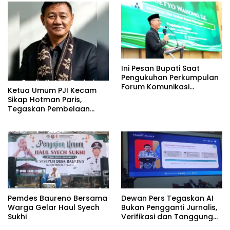
Ini Pesan Bupati Saat
Pengukuhan Perkumpulan
Forum Komunikasi
Ketua Umum PJI Kecam
Kelompok Bimbingan
Sikap Hotman Paris,
Ibadah Haji dan Umrah
Tegaskan Pembelaan
(PFK KBIHU) Kabupaten
terhadap Martabat
Bojonegoro
Profesi Jurnalis
Pemdes Baureno Bersama
Dewan Pers Tegaskan AI
Warga Gelar Haul Syech
Bukan Pengganti Jurnalis,
Sukhi
Verifikasi dan Tanggung
Jawab Redaksi Tetap