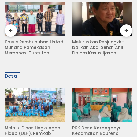
Meluruskan Penjungkir-
Rampas Motor Tanpa
balikan Akal Sehat Ahli
Surat Resmi, Modus Baru
Dalam Kasus Ijasah
Debt Collector di Jalan
Jokowi
Raya Babat Lamongan
Desa
Melalui Dinas Lingkungan
PKK Desa Karangdayu,
Hidup (DLH), Pemkab
Kecamatan Baureno