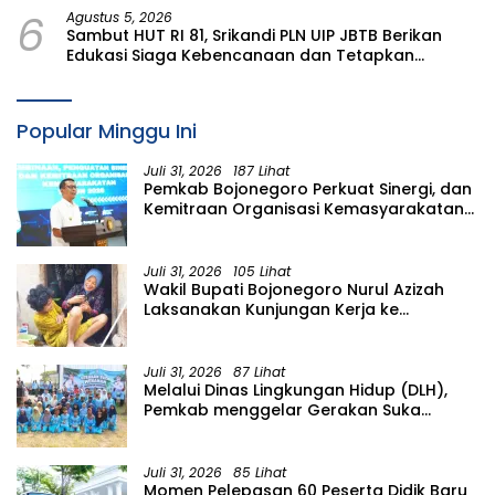
6
Agustus 5, 2026
Sambut HUT RI 81, Srikandi PLN UIP JBTB Berikan
Edukasi Siaga Kebencanaan dan Tetapkan
Komunitas Perempuan Tangguh Bencana di
Kampung Aren Simacan Banyuwangi
Popular Minggu Ini
Juli 31, 2026
187 Lihat
Pemkab Bojonegoro Perkuat Sinergi, dan
Kemitraan Organisasi Kemasyarakatan
Tahun 2026
Juli 31, 2026
105 Lihat
Wakil Bupati Bojonegoro Nurul Azizah
Laksanakan Kunjungan Kerja ke
Kecamatan Temayang
Juli 31, 2026
87 Lihat
Melalui Dinas Lingkungan Hidup (DLH),
Pemkab menggelar Gerakan Suka
Menanam di Lapangan Desa Pacing
Juli 31, 2026
85 Lihat
Momen Pelepasan 60 Peserta Didik Baru