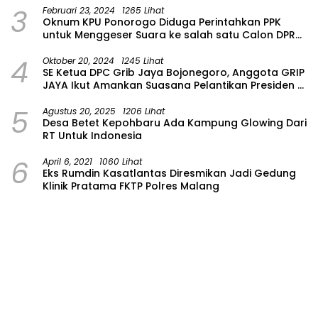
3
Februari 23, 2024
1265 Lihat
Oknum KPU Ponorogo Diduga Perintahkan PPK
untuk Menggeser Suara ke salah satu Calon DPRD
Provinsi Asal Partai Gerindra
4
Oktober 20, 2024
1245 Lihat
SE Ketua DPC Grib Jaya Bojonegoro, Anggota GRIP
JAYA Ikut Amankan Suasana Pelantikan Presiden di
Wilayah Bojonegoro
5
Agustus 20, 2025
1206 Lihat
Desa Betet Kepohbaru Ada Kampung Glowing Dari
RT Untuk Indonesia
6
April 6, 2021
1060 Lihat
Eks Rumdin Kasatlantas Diresmikan Jadi Gedung
Klinik Pratama FKTP Polres Malang