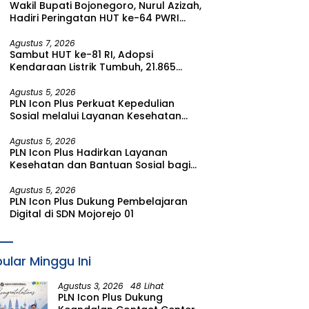
Wakil Bupati Bojonegoro, Nurul Azizah,
Watudodol/Kalipuro
Hadiri Peringatan HUT ke-64 PWRI
Kabupaten Bojonegoro
Agustus 7, 2026
Sambut HUT ke-81 RI, Adopsi
Kendaraan Listrik Tumbuh, 21.865
Pelanggan Baru Gunakan Home
Charging Services PLN pada Semester
Agustus 5, 2026
PLN Icon Plus Perkuat Kepedulian
I 2026
Sosial melalui Layanan Kesehatan
dan Bantuan Komprehensif bagi
Lansia di Malang
Agustus 5, 2026
PLN Icon Plus Hadirkan Layanan
Kesehatan dan Bantuan Sosial bagi
Lansia di Rumah Belas Kasih Malang
Agustus 5, 2026
PLN Icon Plus Dukung Pembelajaran
Digital di SDN Mojorejo 01
ular Minggu Ini
Agustus 3, 2026
48 Lihat
PLN Icon Plus Dukung