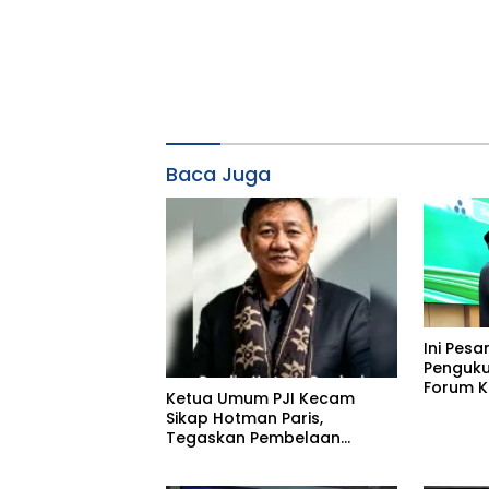
Baca Juga
Ini Pesa
Penguk
Forum K
Ketua Umum PJI Kecam
Bimbing
Sikap Hotman Paris,
Umrah (
Tegaskan Pembelaan
Kabupat
terhadap Martabat Profesi
Jurnalis