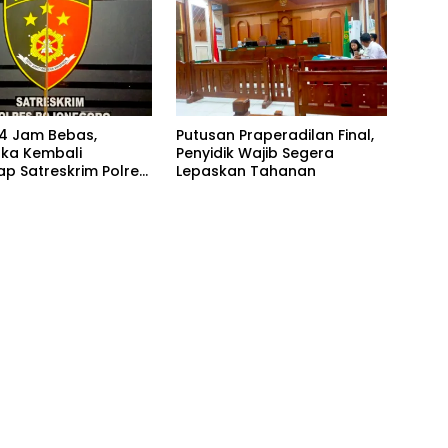
4 Jam Bebas,
Putusan Praperadilan Final,
ka Kembali
Penyidik Wajib Segera
ap Satreskrim Polres
Lepaskan Tahanan
oro, Dasar
a Dipertanyakan