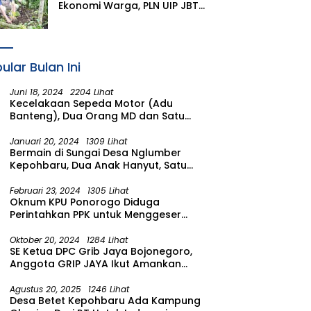
Ekonomi Warga, PLN UIP JBTB
Salurkan Bantuan
Konservasi 4.000 Pohon
Aren Genjah Asal Aceh di
Banyuwangi
ular Bulan Ini
Juni 18, 2024
2204 Lihat
Kecelakaan Sepeda Motor (Adu
Banteng), Dua Orang MD dan Satu
Luka Berat
Januari 20, 2024
1309 Lihat
Bermain di Sungai Desa Nglumber
Kepohbaru, Dua Anak Hanyut, Satu
Ditemukan Meninggal Satu Anak
Masih Dalam Pencarian
Februari 23, 2024
1305 Lihat
Oknum KPU Ponorogo Diduga
Perintahkan PPK untuk Menggeser
Suara ke salah satu Calon DPRD
Provinsi Asal Partai Gerindra
Oktober 20, 2024
1284 Lihat
SE Ketua DPC Grib Jaya Bojonegoro,
Anggota GRIP JAYA Ikut Amankan
Suasana Pelantikan Presiden di
Wilayah Bojonegoro
Agustus 20, 2025
1246 Lihat
Desa Betet Kepohbaru Ada Kampung