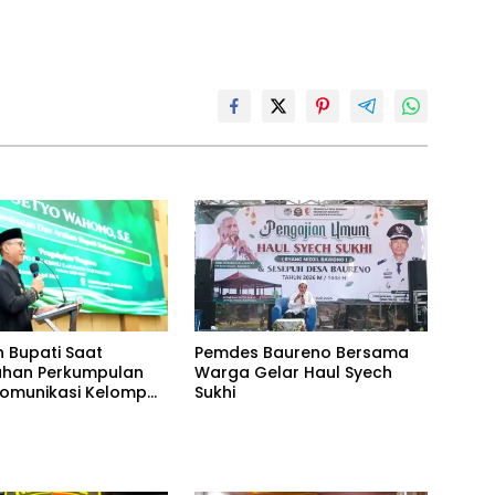
n Bupati Saat
Pemdes Baureno Bersama
uhan Perkumpulan
Warga Gelar Haul Syech
omunikasi Kelompok
Sukhi
an Ibadah Haji dan
PFK KBIHU)
en Bojonegoro