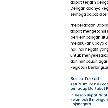
dapat terjalin denga
Dengan adanya kegi
semoga dapat diter
“Keberadaan Babins
dapat mengetahui b
perkembangan situa
melakukan upaya det
hal-hal negatif ya
untuk menyelesaika
dan himbauan agar
kegiatan berlangsu
Berita Terkait
Ketua Umum PJI Kec
terhadap Martabat Pr
Ini Pesan Bupati Sa
Kelompok Bimbingan 
Bojonegoro