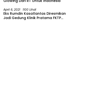
Glowing Dari RT Untuk Indonesia
April 6, 2021
1100 Lihat
Eks Rumdin Kasatlantas Diresmikan
Jadi Gedung Klinik Pratama FKTP
Polres Malang