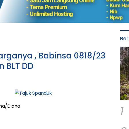
Ber
ganya , Babinsa 0818/23
n BLT DD
1
ana/Diana