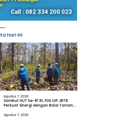
ita Hari Ini
Agustus 7, 2026
Sambut HUT ke-81 RI, PLN UIP JBTB
Perkuat Sinergi dengan Balai Taman
Nasional Baluran Bahas Kajian
Rencana Proyek SUTET 500 kV Paiton–
Agustus 7, 2026