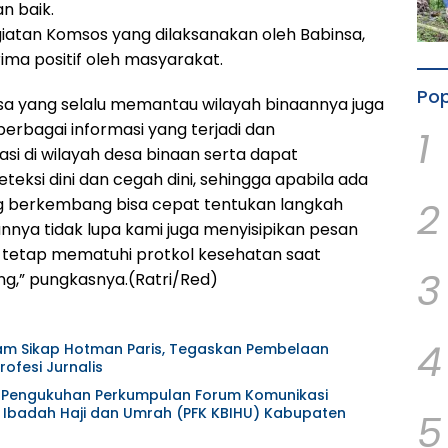
n baik.
atan Komsos yang dilaksanakan oleh Babinsa,
ima positif oleh masyarakat.
Pop
a yang selalu memantau wilayah binaannya juga
erbagai informasi yang terjadi dan
1
si di wilayah desa binaan serta dapat
eksi dini dan cegah dini, sehingga apabila ada
2
ng berkembang bisa cepat tentukan langkah
nnya tidak lupa kami juga menyisipikan pesan
 tetap mematuhi protkol kesehatan saat
3
ng,” pungkasnya.(Ratri/Red)
4
am Sikap Hotman Paris, Tegaskan Pembelaan
ofesi Jurnalis
at Pengukuhan Perkumpulan Forum Komunikasi
Ibadah Haji dan Umrah (PFK KBIHU) Kabupaten
5