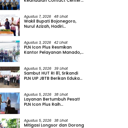
Keandalan Contact Center
PLN Borong Penghargaan di
CCW 2026
Agustus 7, 2026
48 Lihat
Wakil Bupati Bojonegoro,
Nurul Azizah, Hadiri
Peringatan HUT ke-64 PWRI
Kabupaten Bojonegoro
Agustus 3, 2026
42 Lihat
PLN Icon Plus Resmikan
Kantor Pelayanan Manado,
Perkuat Jangkauan Layanan
di Sulawesi Utara
Agustus 5, 2026
39 Lihat
Sambut HUT RI 81, Srikandi
PLN UIP JBTB Berikan Edukasi
Siaga Kebencanaan dan
Tetapkan Komunitas
Perempuan Tangguh
Agustus 5, 2026
38 Lihat
Bencana di Kampung Aren
Layanan Bertumbuh Pesat!
Simacan Banyuwangi
PLN Icon Plus Raih
Penghargaan SBBI Awards
2026
Agustus 5, 2026
38 Lihat
Mitigasi Longsor dan Dorong