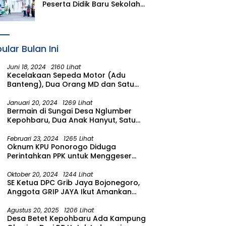
Peserta Didik Baru Sekolah
Rakyat Menengah Atas
(SRMA) 36 Bojonegoro
Tahun Ajaran 2026/2027
ular Bulan Ini
Juni 18, 2024
2160 Lihat
Kecelakaan Sepeda Motor (Adu
Banteng), Dua Orang MD dan Satu
Luka Berat
Januari 20, 2024
1269 Lihat
Bermain di Sungai Desa Nglumber
Kepohbaru, Dua Anak Hanyut, Satu
Ditemukan Meninggal Satu Anak
Masih Dalam Pencarian
Februari 23, 2024
1265 Lihat
Oknum KPU Ponorogo Diduga
Perintahkan PPK untuk Menggeser
Suara ke salah satu Calon DPRD
Provinsi Asal Partai Gerindra
Oktober 20, 2024
1244 Lihat
SE Ketua DPC Grib Jaya Bojonegoro,
Anggota GRIP JAYA Ikut Amankan
Suasana Pelantikan Presiden di
Wilayah Bojonegoro
Agustus 20, 2025
1206 Lihat
Desa Betet Kepohbaru Ada Kampung