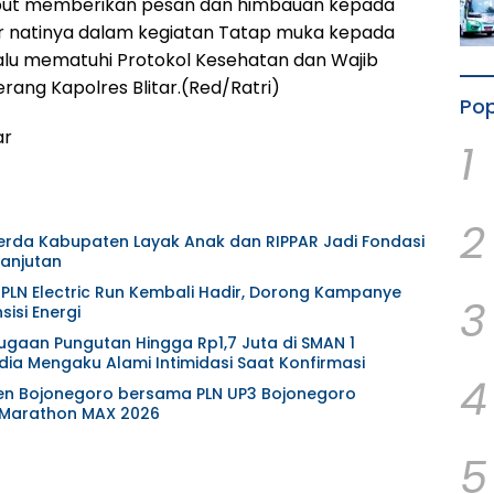
but memberikan pesan dan himbauan kepada
r natinya dalam kegiatan Tatap muka kepada
lalu mematuhi Protokol Kesehatan dan Wajib
ang Kapolres Blitar.(Red/Ratri)
Pop
ar
1
2
Perda Kabupaten Layak Anak dan RIPPAR Jadi Fondasi
anjutan
 PLN Electric Run Kembali Hadir, Dorong Kampanye
3
isi Energi
gaan Pungutan Hingga Rp1,7 Juta di SMAN 1
ia Mengaku Alami Intimidasi Saat Konfirmasi
4
en Bojonegoro bersama PLN UP3 Bojonegoro
 Marathon MAX 2026
5