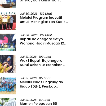
Sinergi, dan Kemitraan
Organisasi Kemasyarakatan
Tahun 2026
Juli 30, 2026
132 Lihat
Melalui Program Inovatif
untuk Meningkatkan Kualitas
Keluarga dan SDM, Pemkab
Bononegoro Raih
Pengakuan dari Pemerintah
Juli 30, 2026
132 Lihat
Pusat
Bupati Bojonegoro Setyo
Wahono Hadiri Muscab IX
GAPENSI Kabupaten
Bojonegoro
Juli 31, 2026
103 Lihat
Wakil Bupati Bojonegoro
Nurul Azizah Laksanakan
Kunjungan Kerja ke
Kecamatan Temayang
Juli 31, 2026
85 Lihat
Melalui Dinas Lingkungan
Hidup (DLH), Pemkab
menggelar Gerakan Suka
Menanam di Lapangan Desa
Pacing
Juli 31, 2026
83 Lihat
Momen Pelepasan 60