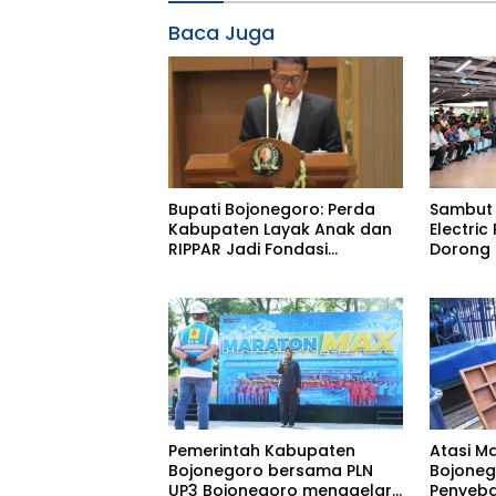
Baca Juga
Bupati Bojonegoro: Perda
Sambut 
Kabupaten Layak Anak dan
Electric
RIPPAR Jadi Fondasi
Dorong
Pembangunan
Sehat da
Berkelanjutan
Pemerintah Kabupaten
Atasi M
Bojonegoro bersama PLN
Bojoneg
UP3 Bojonegoro menggelar
Penyeb