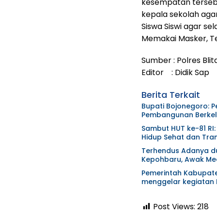
kesempatan terse
kepala sekolah aga
Siswa Siswi agar se
Memakai Masker, Ter
Sumber : Polres Blit
Editor : Didik Sap
Berita Terkait
Bupati Bojonegoro: 
Pembangunan Berkel
Sambut HUT ke-81 RI:
Hidup Sehat dan Trans
Terhendus Adanya du
Kepohbaru, Awak Med
Pemerintah Kabupat
menggelar kegiatan
Post Views:
218