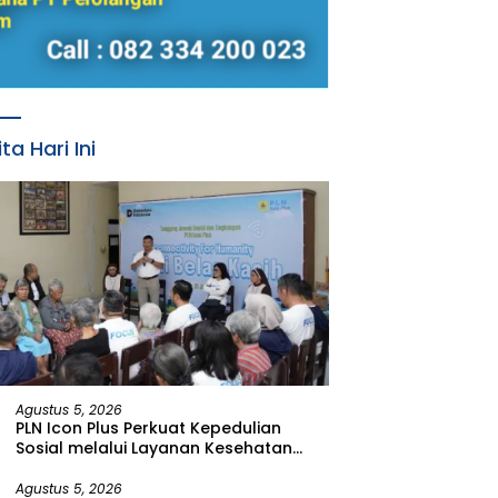
ita Hari Ini
Agustus 5, 2026
PLN Icon Plus Perkuat Kepedulian
Sosial melalui Layanan Kesehatan
dan Bantuan Komprehensif bagi
Lansia di Malang
Agustus 5, 2026