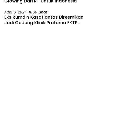
Glowing Dari RT Untuk Indonesia
April 6, 2021
1060 Lihat
Eks Rumdin Kasatlantas Diresmikan
Jadi Gedung Klinik Pratama FKTP
Polres Malang