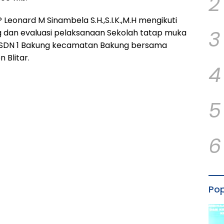
2
 Leonard M Sinambela S.H.,S.I.K.,M.H mengikuti
3
g dan evaluasi pelaksanaan Sekolah tatap muka
 SDN 1 Bakung kecamatan Bakung bersama
 Blitar.
4
5
6
Pop