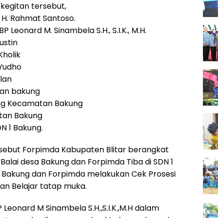
kegitan tersebut,
r H. Rahmat Santoso.
P Leonard M. Sinambela S.H., S.I.K., M.H.
ustin
Kholik
 Yudho
lan
an bakung
ung Kecamatan Bakung
tan Bakung
N 1 Bakung.
sebut Forpimda Kabupaten Blitar berangkat
Balai desa Bakung dan Forpimda Tiba di SDN 1
Bakung dan Forpimda melakukan Cek Prosesi
an Belajar tatap muka.
 Leonard M Sinambela S.H.,S.I.K.,M.H dalam