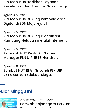
PLN Icon Plus Hadirkan Layanan
Kesehatan dan Bantuan Sosial bagi
Lansia di Rumah Belas Kasih Malang
Agustus 5, 2026
PLN Icon Plus Dukung Pembelajaran
Digital di SDN Mojorejo 01
Agustus 5, 2026
PLN Icon Plus Dukung Digitalisasi
Kampung Nelayan melalui Internet
Gratis di Desa Nelayan Rajatama
Agustus 5, 2026
Semarak HUT Ke-81 RI, General
Manager PLN UIP JBTB Hendro
Prasetyawan Raih Penghargaan
Prestisius
Agustus 5, 2026
Sambut HUT RI 81, Srikandi PLN UIP
JBTB Berikan Edukasi Siaga
Kebencanaan dan Tetapkan
Komunitas Perempuan Tangguh
Bencana di Kampung Aren Simacan
ular Minggu Ini
Banyuwangi
Juli 31, 2026
185 Lihat
Pemkab Bojonegoro Perkuat