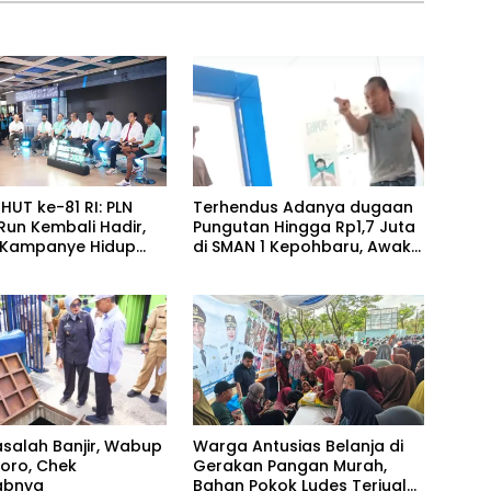
HUT ke-81 RI: PLN
Terhendus Adanya dugaan
 Run Kembali Hadir,
Pungutan Hingga Rp1,7 Juta
 Kampanye Hidup
di SMAN 1 Kepohbaru, Awak
n Transisi Energi
Media Mengaku Alami
Intimidasi Saat Konfirmasi
asalah Banjir, Wabup
Warga Antusias Belanja di
oro, Chek
Gerakan Pangan Murah,
abnya
Bahan Pokok Ludes Terjual