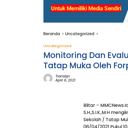
Beranda
Uncategorized
Uncategorized
Monitoring Dan Eval
Tatap Muka Oleh For
Transbjn
April 6, 2021
Blitar – MMCNews.Id
S.H.,S.I.K.,M.H meng
Sekolah / Tatap Muk
06/04/2021 Pukul 10