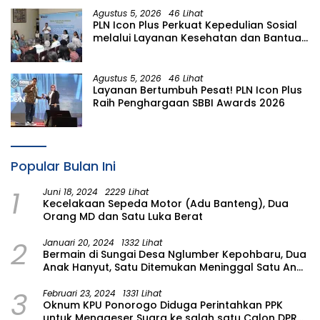
Agustus 5, 2026
46 Lihat
PLN Icon Plus Perkuat Kepedulian Sosial
melalui Layanan Kesehatan dan Bantuan
Komprehensif bagi Lansia di Malang
Agustus 5, 2026
46 Lihat
Layanan Bertumbuh Pesat! PLN Icon Plus
Raih Penghargaan SBBI Awards 2026
Popular Bulan Ini
1
Juni 18, 2024
2229 Lihat
Kecelakaan Sepeda Motor (Adu Banteng), Dua
Orang MD dan Satu Luka Berat
2
Januari 20, 2024
1332 Lihat
Bermain di Sungai Desa Nglumber Kepohbaru, Dua
Anak Hanyut, Satu Ditemukan Meninggal Satu Anak
Masih Dalam Pencarian
3
Februari 23, 2024
1331 Lihat
Oknum KPU Ponorogo Diduga Perintahkan PPK
untuk Menggeser Suara ke salah satu Calon DPRD