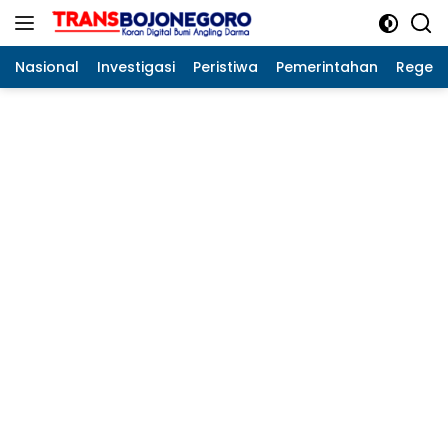
Langsung
ke
konten
Nasional
Investigasi
Peristiwa
Pemerintahan
Regeo