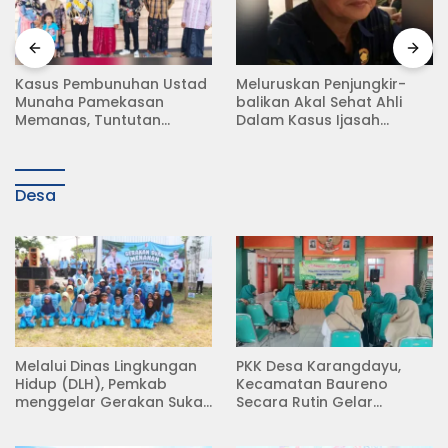
Kasus Pembunuhan Ustad
Meluruskan Penjungkir-
Munaha Pamekasan
balikan Akal Sehat Ahli
Memanas, Tuntutan
Dalam Kasus Ijasah
Hukuman Mati Menggema
Jokowi
Desa
Melalui Dinas Lingkungan
PKK Desa Karangdayu,
Hidup (DLH), Pemkab
Kecamatan Baureno
menggelar Gerakan Suka
Secara Rutin Gelar
Menanam di Lapangan
Pertemuan
Desa Pacing