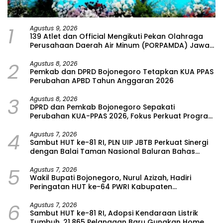
1
Agustus 9, 2026
139 Atlet dan Official Mengikuti Pekan Olahraga
Perusahaan Daerah Air Minum (PORPAMDA) Jawa
Timur 2026
2
Agustus 8, 2026
Pemkab dan DPRD Bojonegoro Tetapkan KUA PPAS
Perubahan APBD Tahun Anggaran 2026
3
Agustus 8, 2026
DPRD dan Pemkab Bojonegoro Sepakati
Perubahan KUA-PPAS 2026, Fokus Perkuat Program
Prioritas Rakyat
4
Agustus 7, 2026
Sambut HUT ke-81 RI, PLN UIP JBTB Perkuat Sinergi
dengan Balai Taman Nasional Baluran Bahas
Kajian Rencana Proyek SUTET 500 kV Paiton–
5
Watudodol/Kalipuro
Agustus 7, 2026
Wakil Bupati Bojonegoro, Nurul Azizah, Hadiri
Peringatan HUT ke-64 PWRI Kabupaten
Bojonegoro
6
Agustus 7, 2026
Sambut HUT ke-81 RI, Adopsi Kendaraan Listrik
Tumbuh, 21.865 Pelanggan Baru Gunakan Home