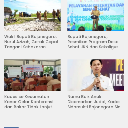
Wakil Bupati Bojonegoro,
Bupati Bojonegoro,
Nurul Azizah, Gerak Cepat
Resmikan Program Desa
Tangani Kebakaran
Sehat JKN dan Sekaligus
Rumah di Desa
Koperasi Merah Putih
Semambung Kanor
(KDKMP) di Desa Pesen
Kades se Kecamatan
Nama Baik Anak
Kanor Gelar Konferensi
Dicemarkan Judol, Kades
dan Rakor Tidak Lanjut
Sidomukti Bojonegoro Siap
KDMP
Tempuh Jalur Hukum