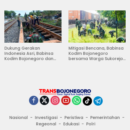
Pungpungan Kalitidu
Dukung Gerakan
Mitigasi Bencana, Babinsa
Indonesia Asri, Babinsa
Kodim Bojonegoro
Kodim Bojonegoro dan
bersama Warga Sukorejo
Masyarakat Karya Bakti
Karya Bakti Pembersihan
Serentak Membersihkan
Sungai
Lingkungan
Nasional
Investigasi
Peristiwa
Pemerintahan
Regeonal
Edukasi
Polri