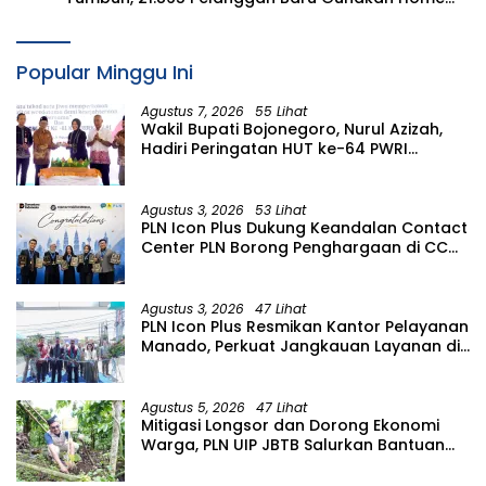
Charging Services PLN pada Semester I 2026
Popular Minggu Ini
Agustus 7, 2026
55 Lihat
Wakil Bupati Bojonegoro, Nurul Azizah,
Hadiri Peringatan HUT ke-64 PWRI
Kabupaten Bojonegoro
Agustus 3, 2026
53 Lihat
PLN Icon Plus Dukung Keandalan Contact
Center PLN Borong Penghargaan di CCW
2026
Agustus 3, 2026
47 Lihat
PLN Icon Plus Resmikan Kantor Pelayanan
Manado, Perkuat Jangkauan Layanan di
Sulawesi Utara
Agustus 5, 2026
47 Lihat
Mitigasi Longsor dan Dorong Ekonomi
Warga, PLN UIP JBTB Salurkan Bantuan
Konservasi 4.000 Pohon Aren Genjah
Asal Aceh di Banyuwangi