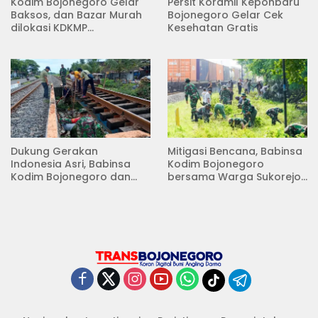
Kodim Bojonegoro Gelar
Persit Koramil Kepohbaru
Baksos, dan Bazar Murah
Bojonegoro Gelar Cek
dilokasi KDKMP
Kesehatan Gratis
Pungpungan Kalitidu
Dukung Gerakan
Mitigasi Bencana, Babinsa
Indonesia Asri, Babinsa
Kodim Bojonegoro
Kodim Bojonegoro dan
bersama Warga Sukorejo
Masyarakat Karya Bakti
Karya Bakti Pembersihan
Serentak Membersihkan
Sungai
Lingkungan