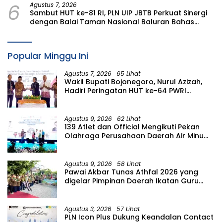
6
Agustus 7, 2026
Sambut HUT ke-81 RI, PLN UIP JBTB Perkuat Sinergi
dengan Balai Taman Nasional Baluran Bahas
Kajian Rencana Proyek SUTET 500 kV Paiton–
Watudodol/Kalipuro
Popular Minggu Ini
Agustus 7, 2026
65 Lihat
Wakil Bupati Bojonegoro, Nurul Azizah,
Hadiri Peringatan HUT ke-64 PWRI
Kabupaten Bojonegoro
Agustus 9, 2026
62 Lihat
139 Atlet dan Official Mengikuti Pekan
Olahraga Perusahaan Daerah Air Minum
(PORPAMDA) Jawa Timur 2026
Agustus 9, 2026
58 Lihat
Pawai Akbar Tunas Athfal 2026 yang
digelar Pimpinan Daerah Ikatan Guru
Aisyiyah Bustanul Athfal (PD IGABA)
Kabupaten Bojonegoro
Agustus 3, 2026
57 Lihat
PLN Icon Plus Dukung Keandalan Contact