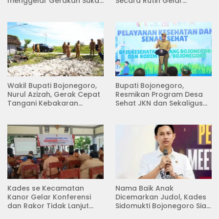
menggelar Gerakan Suka
Secara Rutin Gelar
Menanam di Lapangan
Pertemuan
Desa Pacing
Wakil Bupati Bojonegoro,
Bupati Bojonegoro,
Nurul Azizah, Gerak Cepat
Resmikan Program Desa
Tangani Kebakaran
Sehat JKN dan Sekaligus
Rumah di Desa
Koperasi Merah Putih
Semambung Kanor
(KDKMP) di Desa Pesen
Kades se Kecamatan
Nama Baik Anak
Kanor Gelar Konferensi
Dicemarkan Judol, Kades
dan Rakor Tidak Lanjut
Sidomukti Bojonegoro Siap
KDMP
Tempuh Jalur Hukum