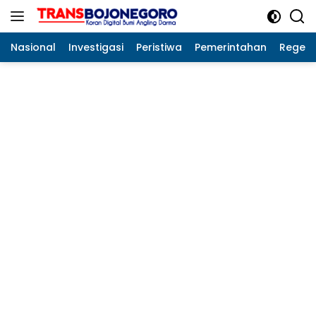
Langsung
ke
konten
Nasional
Investigasi
Peristiwa
Pemerintahan
Regeo