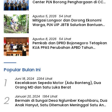
Center PLN Borong Penghargaan di CCW
2026
Agustus 5, 2026
54 Lihat
Mitigasi Longsor dan Dorong Ekonomi
Warga, PLN UIP JBTB Salurkan Bantuan
Konservasi 4.000 Pohon Aren Genjah
Asal Aceh di Banyuwangi
Agustus 8, 2026
54 Lihat
Pemkab dan DPRD Bojonegoro Tetapkan
KUA PPAS Perubahan APBD Tahun
Anggaran 2026
Popular Bulan Ini
1
Juni 18, 2024
2264 Lihat
Kecelakaan Sepeda Motor (Adu Banteng), Dua
Orang MD dan Satu Luka Berat
2
Januari 20, 2024
1364 Lihat
Bermain di Sungai Desa Nglumber Kepohbaru, Dua
Anak Hanyut, Satu Ditemukan Meninggal Satu Anak
Masih Dalam Pencarian