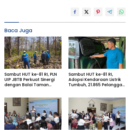
Baca Juga
Sambut HUT ke-81 RI, PLN
Sambut HUT ke-81 RI,
UIP JBTB Perkuat Sinergi
Adopsi Kendaraan Listrik
dengan Balai Taman
Tumbuh, 21.865 Pelanggan
Nasional Baluran Bahas
Baru Gunakan Home
Kajian Rencana Proyek
Charging Services PLN
SUTET 500 kV Paiton–
pada Semester I 2026
Watudodol/Kalipuro