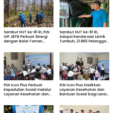
Sambut HUT ke-81 RI, PLN
Sambut HUT ke-81 RI,
UIP JBTB Perkuat Sinergi
Adopsi Kendaraan Listrik
dengan Balai Taman
Tumbuh, 21.865 Pelanggan
Nasional Baluran Bahas
Baru Gunakan Home
Kajian Rencana Proyek
Charging Services PLN
SUTET 500 kV Paiton–
pada Semester I 2026
Watudodol/Kalipuro
PLN Icon Plus Perkuat
PLN Icon Plus Hadirkan
Kepedulian Sosial melalui
Layanan Kesehatan dan
Layanan Kesehatan dan
Bantuan Sosial bagi Lansia
Bantuan Komprehensif
di Rumah Belas Kasih
bagi Lansia di Malang
Malang