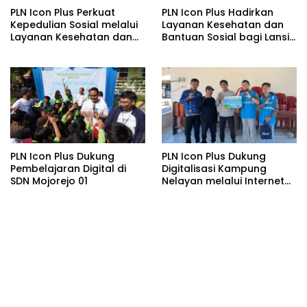
PLN Icon Plus Perkuat
PLN Icon Plus Hadirkan
Kepedulian Sosial melalui
Layanan Kesehatan dan
Layanan Kesehatan dan
Bantuan Sosial bagi Lansia
Bantuan Komprehensif
di Rumah Belas Kasih
bagi Lansia di Malang
Malang
PLN Icon Plus Dukung
PLN Icon Plus Dukung
Pembelajaran Digital di
Digitalisasi Kampung
SDN Mojorejo 01
Nelayan melalui Internet
Gratis di Desa Nelayan
Rajatama