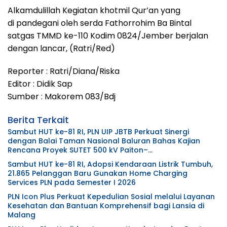
Alkamdulillah Kegiatan khotmil Qur’an yang
di pandegani oleh serda Fathorrohim Ba Bintal
satgas TMMD ke-110 Kodim 0824/Jember berjalan
dengan lancar, (Ratri/Red)
Reporter : Ratri/Diana/Riska
Editor : Didik Sap
Sumber : Makorem 083/Bdj
Berita Terkait
Sambut HUT ke-81 RI, PLN UIP JBTB Perkuat Sinergi
dengan Balai Taman Nasional Baluran Bahas Kajian
Rencana Proyek SUTET 500 kV Paiton–
Watudodol/Kalipuro
Sambut HUT ke-81 RI, Adopsi Kendaraan Listrik Tumbuh,
21.865 Pelanggan Baru Gunakan Home Charging
Services PLN pada Semester I 2026
PLN Icon Plus Perkuat Kepedulian Sosial melalui Layanan
Kesehatan dan Bantuan Komprehensif bagi Lansia di
Malang