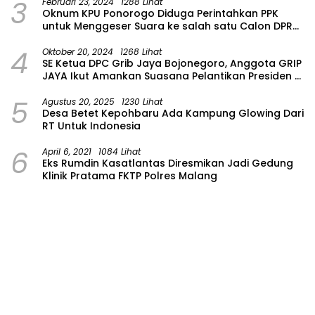
3
Februari 23, 2024
1288 Lihat
Oknum KPU Ponorogo Diduga Perintahkan PPK
untuk Menggeser Suara ke salah satu Calon DPRD
Provinsi Asal Partai Gerindra
4
Oktober 20, 2024
1268 Lihat
SE Ketua DPC Grib Jaya Bojonegoro, Anggota GRIP
JAYA Ikut Amankan Suasana Pelantikan Presiden di
Wilayah Bojonegoro
5
Agustus 20, 2025
1230 Lihat
Desa Betet Kepohbaru Ada Kampung Glowing Dari
RT Untuk Indonesia
6
April 6, 2021
1084 Lihat
Eks Rumdin Kasatlantas Diresmikan Jadi Gedung
Klinik Pratama FKTP Polres Malang