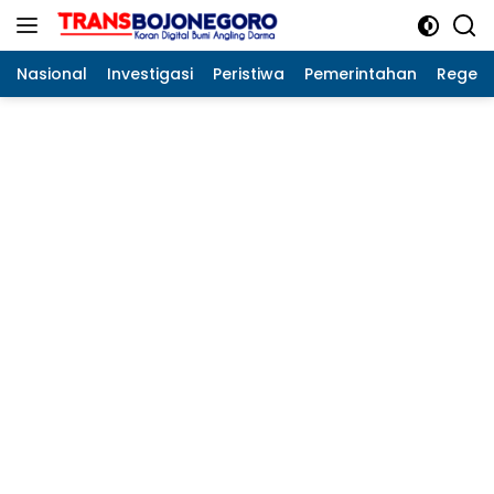
Langsung
ke
konten
Nasional
Investigasi
Peristiwa
Pemerintahan
Regeo