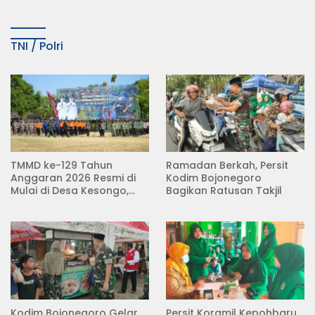
TNI / Polri
TMMD ke-129 Tahun
Ramadan Berkah, Persit
Anggaran 2026 Resmi di
Kodim Bojonegoro
Mulai di Desa Kesongo,
Bagikan Ratusan Takjil
Kecamatan Kedungadem
Kodim Bojonegoro Gelar
Persit Koramil Kepohbaru