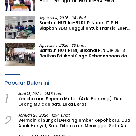
Hadiri Peringatan HUT ke-64 PWRI
Kabupaten Bojonegoro
Agustus 4, 2026
34 Lihat
Sambut HUT ke-81 RI: PLN dan IT PLN
Siapkan SDM Unggul untuk Transisi Energi
Lewat Pelatihan Energi Terbarukan bagi
Siswa SMA
Agustus 5, 2026
33 Lihat
Sambut HUT RI 81, Srikandi PLN UIP JBTB
Berikan Edukasi Siaga Kebencanaan dan
Tetapkan Komunitas Perempuan
Tangguh Bencana di Kampung Aren
Simacan Banyuwangi
Popular Bulan Ini
1
Juni 18, 2024
2186 Lihat
Kecelakaan Sepeda Motor (Adu Banteng), Dua
Orang MD dan Satu Luka Berat
2
Januari 20, 2024
1294 Lihat
Bermain di Sungai Desa Nglumber Kepohbaru, Dua
Anak Hanyut, Satu Ditemukan Meninggal Satu Anak
Masih Dalam Pencarian