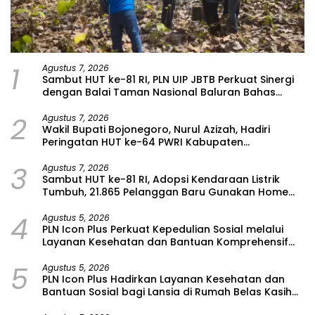
1
Agustus 7, 2026
Sambut HUT ke-81 RI, PLN UIP JBTB Perkuat Sinergi
dengan Balai Taman Nasional Baluran Bahas
Kajian Rencana Proyek SUTET 500 kV Paiton–
2
Watudodol/Kalipuro
Agustus 7, 2026
Wakil Bupati Bojonegoro, Nurul Azizah, Hadiri
Peringatan HUT ke-64 PWRI Kabupaten
Bojonegoro
3
Agustus 7, 2026
Sambut HUT ke-81 RI, Adopsi Kendaraan Listrik
Tumbuh, 21.865 Pelanggan Baru Gunakan Home
Charging Services PLN pada Semester I 2026
4
Agustus 5, 2026
PLN Icon Plus Perkuat Kepedulian Sosial melalui
Layanan Kesehatan dan Bantuan Komprehensif
bagi Lansia di Malang
5
Agustus 5, 2026
PLN Icon Plus Hadirkan Layanan Kesehatan dan
Bantuan Sosial bagi Lansia di Rumah Belas Kasih
Malang