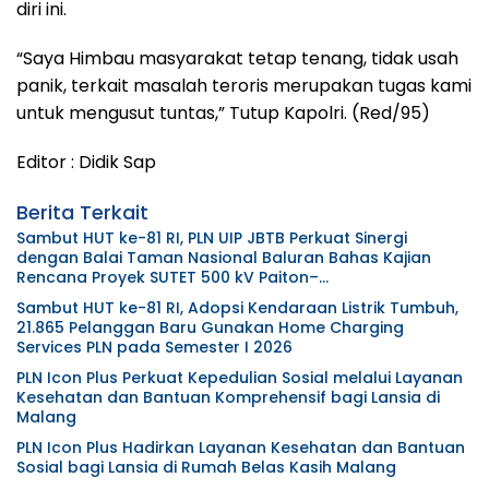
diri ini.
“Saya Himbau masyarakat tetap tenang, tidak usah
panik, terkait masalah teroris merupakan tugas kami
untuk mengusut tuntas,” Tutup Kapolri. (Red/95)
Editor : Didik Sap
Berita Terkait
Sambut HUT ke-81 RI, PLN UIP JBTB Perkuat Sinergi
dengan Balai Taman Nasional Baluran Bahas Kajian
Rencana Proyek SUTET 500 kV Paiton–
Watudodol/Kalipuro
Sambut HUT ke-81 RI, Adopsi Kendaraan Listrik Tumbuh,
21.865 Pelanggan Baru Gunakan Home Charging
Services PLN pada Semester I 2026
PLN Icon Plus Perkuat Kepedulian Sosial melalui Layanan
Kesehatan dan Bantuan Komprehensif bagi Lansia di
Malang
PLN Icon Plus Hadirkan Layanan Kesehatan dan Bantuan
Sosial bagi Lansia di Rumah Belas Kasih Malang