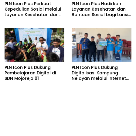
PLN Icon Plus Perkuat
PLN Icon Plus Hadirkan
Kepedulian Sosial melalui
Layanan Kesehatan dan
Layanan Kesehatan dan
Bantuan Sosial bagi Lansia
Bantuan Komprehensif
di Rumah Belas Kasih
bagi Lansia di Malang
Malang
PLN Icon Plus Dukung
PLN Icon Plus Dukung
Pembelajaran Digital di
Digitalisasi Kampung
SDN Mojorejo 01
Nelayan melalui Internet
Gratis di Desa Nelayan
Rajatama