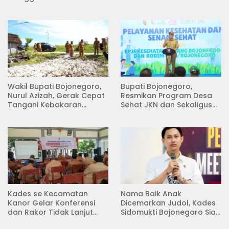
Menanam di Lapangan
Pertemuan
Desa Pacing
Wakil Bupati Bojonegoro,
Bupati Bojonegoro,
Nurul Azizah, Gerak Cepat
Resmikan Program Desa
Tangani Kebakaran
Sehat JKN dan Sekaligus
Rumah di Desa
Koperasi Merah Putih
Semambung Kanor
(KDKMP) di Desa Pesen
Kades se Kecamatan
Nama Baik Anak
Kanor Gelar Konferensi
Dicemarkan Judol, Kades
dan Rakor Tidak Lanjut
Sidomukti Bojonegoro Siap
KDMP
Tempuh Jalur Hukum