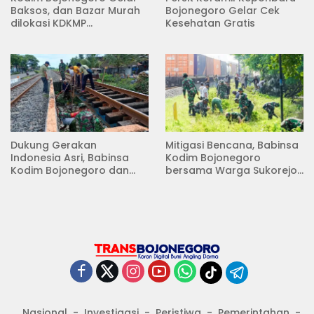
Baksos, dan Bazar Murah
Bojonegoro Gelar Cek
dilokasi KDKMP
Kesehatan Gratis
Pungpungan Kalitidu
Dukung Gerakan
Mitigasi Bencana, Babinsa
Indonesia Asri, Babinsa
Kodim Bojonegoro
Kodim Bojonegoro dan
bersama Warga Sukorejo
Masyarakat Karya Bakti
Karya Bakti Pembersihan
Serentak Membersihkan
Sungai
Lingkungan
Nasional
Investigasi
Peristiwa
Pemerintahan