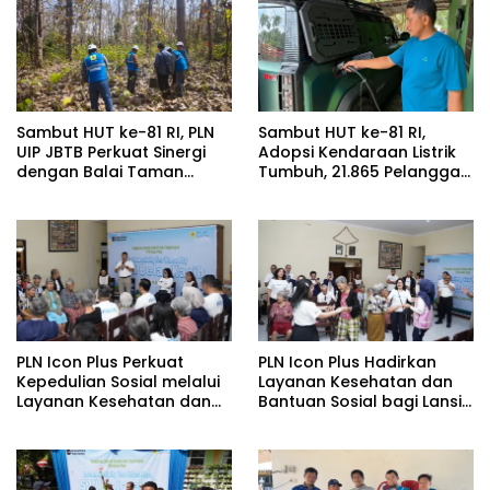
Sambut HUT ke-81 RI, PLN
Sambut HUT ke-81 RI,
UIP JBTB Perkuat Sinergi
Adopsi Kendaraan Listrik
dengan Balai Taman
Tumbuh, 21.865 Pelanggan
Nasional Baluran Bahas
Baru Gunakan Home
Kajian Rencana Proyek
Charging Services PLN
SUTET 500 kV Paiton–
pada Semester I 2026
Watudodol/Kalipuro
PLN Icon Plus Perkuat
PLN Icon Plus Hadirkan
Kepedulian Sosial melalui
Layanan Kesehatan dan
Layanan Kesehatan dan
Bantuan Sosial bagi Lansia
Bantuan Komprehensif
di Rumah Belas Kasih
bagi Lansia di Malang
Malang