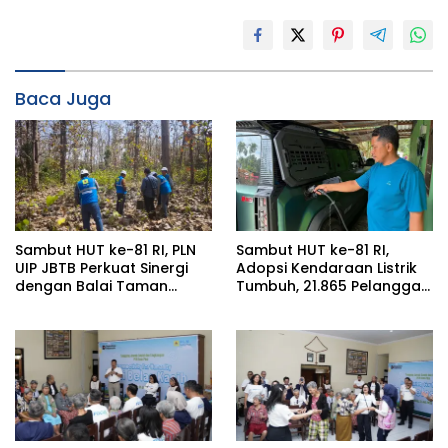
Baca Juga
Sambut HUT ke-81 RI, PLN
Sambut HUT ke-81 RI,
UIP JBTB Perkuat Sinergi
Adopsi Kendaraan Listrik
dengan Balai Taman
Tumbuh, 21.865 Pelanggan
Nasional Baluran Bahas
Baru Gunakan Home
Kajian Rencana Proyek
Charging Services PLN
SUTET 500 kV Paiton–
pada Semester I 2026
Watudodol/Kalipuro