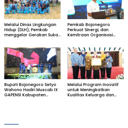
Melalui Dinas Lingkungan
Pemkab Bojonegoro
Hidup (DLH), Pemkab
Perkuat Sinergi, dan
menggelar Gerakan Suka
Kemitraan Organisasi
Menanam di Lapangan
Kemasyarakatan Tahun
Desa Pacing
2026
Bupati Bojonegoro Setyo
Melalui Program Inovatif
Wahono Hadiri Muscab IX
untuk Meningkatkan
GAPENSI Kabupaten
Kualitas Keluarga dan
Bojonegoro
SDM, Pemkab Bononegoro
Raih Pengakuan dari
Pemerintah Pusat