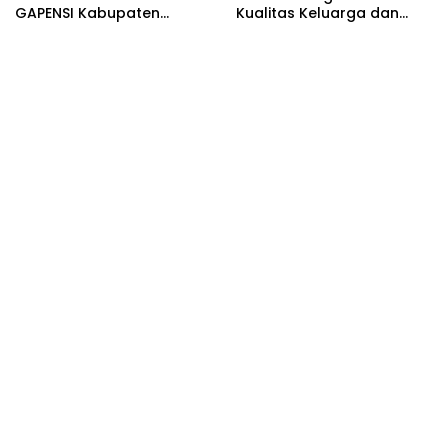
GAPENSI Kabupaten
Kualitas Keluarga dan
Bojonegoro
SDM, Pemkab Bononegoro
Raih Pengakuan dari
Pemerintah Pusat