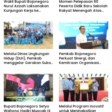
Wakil Bupati Bojonegoro
Momen Pelepasan 60
Nurul Azizah Laksanakan
Peserta Didik Baru Sekolah
Kunjungan Kerja ke
Rakyat Menengah Atas
Kecamatan Temayang
(SRMA) 36 Bojonegoro
Tahun Ajaran 2026/2027
Melalui Dinas Lingkungan
Pemkab Bojonegoro
Hidup (DLH), Pemkab
Perkuat Sinergi, dan
menggelar Gerakan Suka
Kemitraan Organisasi
Menanam di Lapangan
Kemasyarakatan Tahun
Desa Pacing
2026
Bupati Bojonegoro Setyo
Melalui Program Inovatif
Wahono Hadiri Muscab IX
untuk Meningkatkan