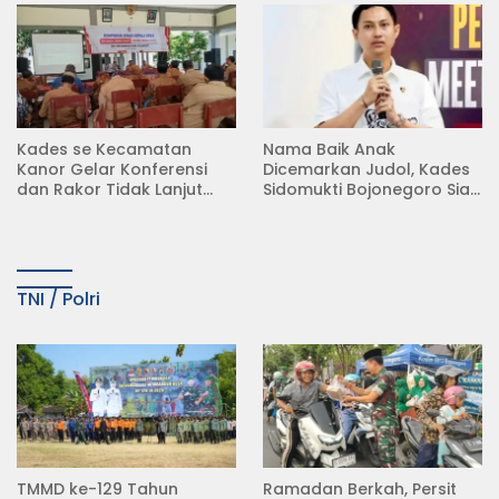
Kades se Kecamatan
Nama Baik Anak
Kanor Gelar Konferensi
Dicemarkan Judol, Kades
dan Rakor Tidak Lanjut
Sidomukti Bojonegoro Siap
KDMP
Tempuh Jalur Hukum
TNI / Polri
TMMD ke-129 Tahun
Ramadan Berkah, Persit