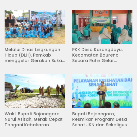
Melalui Dinas Lingkungan
PKK Desa Karangdayu,
Hidup (DLH), Pemkab
Kecamatan Baureno
menggelar Gerakan Suka
Secara Rutin Gelar
Menanam di Lapangan
Pertemuan
Desa Pacing
Wakil Bupati Bojonegoro,
Bupati Bojonegoro,
Nurul Azizah, Gerak Cepat
Resmikan Program Desa
Tangani Kebakaran
Sehat JKN dan Sekaligus
Rumah di Desa
Koperasi Merah Putih
Semambung Kanor
(KDKMP) di Desa Pesen