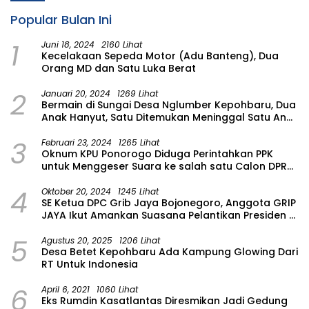
Popular Bulan Ini
1
Juni 18, 2024
2160 Lihat
Kecelakaan Sepeda Motor (Adu Banteng), Dua
Orang MD dan Satu Luka Berat
2
Januari 20, 2024
1269 Lihat
Bermain di Sungai Desa Nglumber Kepohbaru, Dua
Anak Hanyut, Satu Ditemukan Meninggal Satu Anak
Masih Dalam Pencarian
3
Februari 23, 2024
1265 Lihat
Oknum KPU Ponorogo Diduga Perintahkan PPK
untuk Menggeser Suara ke salah satu Calon DPRD
Provinsi Asal Partai Gerindra
4
Oktober 20, 2024
1245 Lihat
SE Ketua DPC Grib Jaya Bojonegoro, Anggota GRIP
JAYA Ikut Amankan Suasana Pelantikan Presiden di
Wilayah Bojonegoro
5
Agustus 20, 2025
1206 Lihat
Desa Betet Kepohbaru Ada Kampung Glowing Dari
RT Untuk Indonesia
6
April 6, 2021
1060 Lihat
Eks Rumdin Kasatlantas Diresmikan Jadi Gedung