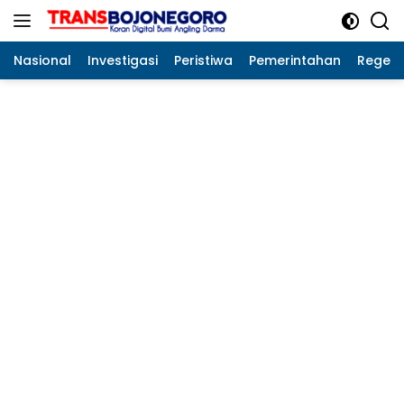
Langsung
ke
konten
Nasional
Investigasi
Peristiwa
Pemerintahan
Regeo