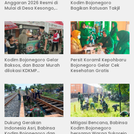
Anggaran 2026 Resmi di
Kodim Bojonegoro
Mulai di Desa Kesongo,
Bagikan Ratusan Takjil
Kecamatan Kedungadem
Kodim Bojonegoro Gelar
Persit Koramil Kepohbaru
Baksos, dan Bazar Murah
Bojonegoro Gelar Cek
dilokasi KDKMP
Kesehatan Gratis
Pungpungan Kalitidu
Dukung Gerakan
Mitigasi Bencana, Babinsa
Indonesia Asri, Babinsa
Kodim Bojonegoro
Kodim Bojonegoro dan
bersama Warga Sukorejo