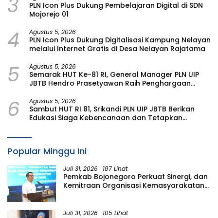
3
PLN Icon Plus Dukung Pembelajaran Digital di SDN
Mojorejo 01
4
Agustus 5, 2026
PLN Icon Plus Dukung Digitalisasi Kampung Nelayan
melalui Internet Gratis di Desa Nelayan Rajatama
5
Agustus 5, 2026
Semarak HUT Ke-81 RI, General Manager PLN UIP
JBTB Hendro Prasetyawan Raih Penghargaan
Prestisius
6
Agustus 5, 2026
Sambut HUT RI 81, Srikandi PLN UIP JBTB Berikan
Edukasi Siaga Kebencanaan dan Tetapkan
Komunitas Perempuan Tangguh Bencana di
Kampung Aren Simacan Banyuwangi
Popular Minggu Ini
Juli 31, 2026
187 Lihat
Pemkab Bojonegoro Perkuat Sinergi, dan
Kemitraan Organisasi Kemasyarakatan
Tahun 2026
Juli 31, 2026
105 Lihat