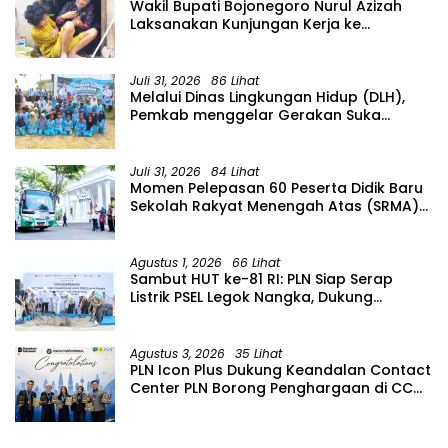
Wakil Bupati Bojonegoro Nurul Azizah
Laksanakan Kunjungan Kerja ke
Kecamatan Temayang
Juli 31, 2026
86 Lihat
Melalui Dinas Lingkungan Hidup (DLH),
Pemkab menggelar Gerakan Suka
Menanam di Lapangan Desa Pacing
Juli 31, 2026
84 Lihat
Momen Pelepasan 60 Peserta Didik Baru
Sekolah Rakyat Menengah Atas (SRMA)
36 Bojonegoro Tahun Ajaran 2026/2027
Agustus 1, 2026
66 Lihat
Sambut HUT ke-81 RI: PLN Siap Serap
Listrik PSEL Legok Nangka, Dukung
Pengelolaan Sampah Berkelanjutan di
Jawa Barat
Agustus 3, 2026
35 Lihat
PLN Icon Plus Dukung Keandalan Contact
Center PLN Borong Penghargaan di CCW
2026