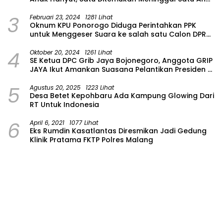
Masih Dalam Pencarian
3
Februari 23, 2024
1281 Lihat
Oknum KPU Ponorogo Diduga Perintahkan PPK
untuk Menggeser Suara ke salah satu Calon DPRD
Provinsi Asal Partai Gerindra
4
Oktober 20, 2024
1261 Lihat
SE Ketua DPC Grib Jaya Bojonegoro, Anggota GRIP
JAYA Ikut Amankan Suasana Pelantikan Presiden di
Wilayah Bojonegoro
5
Agustus 20, 2025
1223 Lihat
Desa Betet Kepohbaru Ada Kampung Glowing Dari
RT Untuk Indonesia
6
April 6, 2021
1077 Lihat
Eks Rumdin Kasatlantas Diresmikan Jadi Gedung
Klinik Pratama FKTP Polres Malang