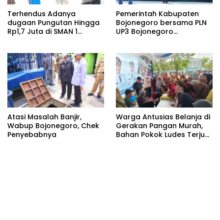
Terhendus Adanya
Pemerintah Kabupaten
dugaan Pungutan Hingga
Bojonegoro bersama PLN
Rp1,7 Juta di SMAN 1
UP3 Bojonegoro
Kepohbaru, Awak Media
menggelar kegiatan
Mengaku Alami Intimidasi
Marathon MAX 2026
Saat Konfirmasi
Atasi Masalah Banjir,
Warga Antusias Belanja di
Wabup Bojonegoro, Chek
Gerakan Pangan Murah,
Penyebabnya
Bahan Pokok Ludes Terjual
dalam Hitungan Jam