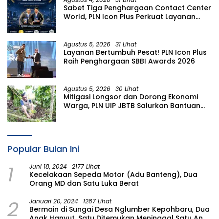
Sabet Tiga Penghargaan Contact Center
World, PLN Icon Plus Perkuat Layanan
Pelanggan melalui Contact Center
ICONNET
Agustus 5, 2026
31 Lihat
Layanan Bertumbuh Pesat! PLN Icon Plus
Raih Penghargaan SBBI Awards 2026
Agustus 5, 2026
30 Lihat
Mitigasi Longsor dan Dorong Ekonomi
Warga, PLN UIP JBTB Salurkan Bantuan
Konservasi 4.000 Pohon Aren Genjah
Asal Aceh di Banyuwangi
Popular Bulan Ini
1
Juni 18, 2024
2177 Lihat
Kecelakaan Sepeda Motor (Adu Banteng), Dua
Orang MD dan Satu Luka Berat
2
Januari 20, 2024
1287 Lihat
Bermain di Sungai Desa Nglumber Kepohbaru, Dua
Anak Hanyut, Satu Ditemukan Meninggal Satu Anak