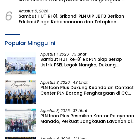
Prestisius
6
Agustus 5, 2026
Sambut HUT RI 81, Srikandi PLN UIP JBTB Berikan
Edukasi Siaga Kebencanaan dan Tetapkan
Komunitas Perempuan Tangguh Bencana di
Kampung Aren Simacan Banyuwangi
Popular Minggu Ini
Agustus 1, 2026
73 Lihat
Sambut HUT ke-81 RI: PLN Siap Serap
Listrik PSEL Legok Nangka, Dukung
Pengelolaan Sampah Berkelanjutan di
Jawa Barat
Agustus 3, 2026
43 Lihat
PLN Icon Plus Dukung Keandalan Contact
Center PLN Borong Penghargaan di CCW
2026
Agustus 3, 2026
37 Lihat
PLN Icon Plus Resmikan Kantor Pelayanan
Manado, Perkuat Jangkauan Layanan di
Sulawesi Utara
Agustus 4, 2026
31 Lihat