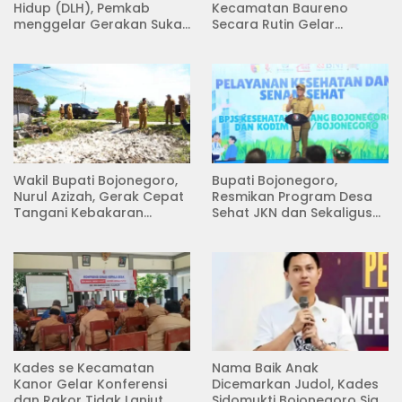
Hidup (DLH), Pemkab
Kecamatan Baureno
menggelar Gerakan Suka
Secara Rutin Gelar
Menanam di Lapangan
Pertemuan
Desa Pacing
Wakil Bupati Bojonegoro,
Bupati Bojonegoro,
Nurul Azizah, Gerak Cepat
Resmikan Program Desa
Tangani Kebakaran
Sehat JKN dan Sekaligus
Rumah di Desa
Koperasi Merah Putih
Semambung Kanor
(KDKMP) di Desa Pesen
Kades se Kecamatan
Nama Baik Anak
Kanor Gelar Konferensi
Dicemarkan Judol, Kades
dan Rakor Tidak Lanjut
Sidomukti Bojonegoro Siap