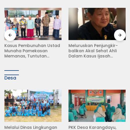
Meluruskan Penjungkir-
Rampas Motor Tanpa
balikan Akal Sehat Ahli
Surat Resmi, Modus Baru
Dalam Kasus Ijasah
Debt Collector di Jalan
Jokowi
Raya Babat Lamongan
Desa
Melalui Dinas Lingkungan
PKK Desa Karangdayu,