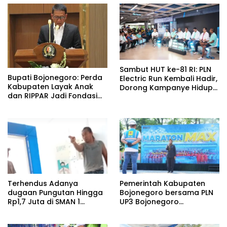
Sambut HUT ke-81 RI: PLN
Bupati Bojonegoro: Perda
Electric Run Kembali Hadir,
Kabupaten Layak Anak
Dorong Kampanye Hidup
dan RIPPAR Jadi Fondasi
Sehat dan Transisi Energi
Pembangunan
Berkelanjutan
Terhendus Adanya
Pemerintah Kabupaten
dugaan Pungutan Hingga
Bojonegoro bersama PLN
Rp1,7 Juta di SMAN 1
UP3 Bojonegoro
Kepohbaru, Awak Media
menggelar kegiatan
Mengaku Alami Intimidasi
Marathon MAX 2026