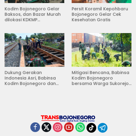
Kodim Bojonegoro Gelar
Persit Koramil Kepohbaru
Baksos, dan Bazar Murah
Bojonegoro Gelar Cek
dilokasi KDKMP
Kesehatan Gratis
Pungpungan Kalitidu
Dukung Gerakan
Mitigasi Bencana, Babinsa
Indonesia Asri, Babinsa
Kodim Bojonegoro
Kodim Bojonegoro dan
bersama Warga Sukorejo
Masyarakat Karya Bakti
Karya Bakti Pembersihan
Serentak Membersihkan
Sungai
Lingkungan