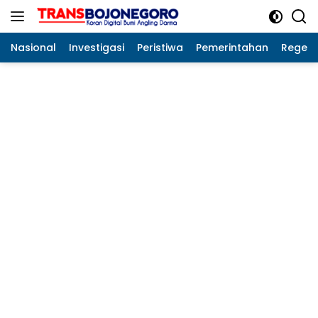
Langsung
ke
konten
Nasional
Investigasi
Peristiwa
Pemerintahan
Regeo