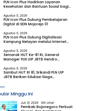
PLN Icon Plus Hadirkan Layanan
Kesehatan dan Bantuan Sosial bagi
Lansia di Rumah Belas Kasih Malang
Agustus 5, 2026
PLN Icon Plus Dukung Pembelajaran
Digital di SDN Mojorejo 01
Agustus 5, 2026
PLN Icon Plus Dukung Digitalisasi
Kampung Nelayan melalui Internet
Gratis di Desa Nelayan Rajatama
Agustus 5, 2026
Semarak HUT Ke-81 RI, General
Manager PLN UIP JBTB Hendro
Prasetyawan Raih Penghargaan
Prestisius
Agustus 5, 2026
Sambut HUT RI 81, Srikandi PLN UIP
JBTB Berikan Edukasi Siaga
Kebencanaan dan Tetapkan
Komunitas Perempuan Tangguh
Bencana di Kampung Aren Simacan
ular Minggu Ini
Banyuwangi
Juli 31, 2026
190 Lihat
Pemkab Bojonegoro Perkuat