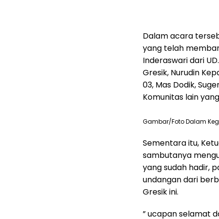
Dalam acara terseb
yang telah membant
Inderaswari dari U
Gresik, Nurudin Kepa
03, Mas Dodik, Suge
Komunitas lain yan
Gambar/Foto Dalam Keg
Sementara itu, Ket
sambutanya menguc
yang sudah hadir, 
undangan dari berb
Gresik ini.
” ucapan selamat d