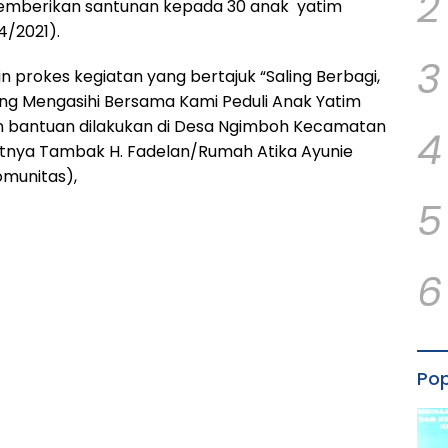
2
memberikan santunan kepada 30 anak yatim
4/2021).
3
in prokes kegiatan yang bertajuk “Saling Berbagi,
ing Mengasihi Bersama Kami Peduli Anak Yatim
ian bantuan dilakukan di Desa Ngimboh Kecamatan
4
tnya Tambak H. Fadelan/Rumah Atika Ayunie
omunitas),
5
6
Pop