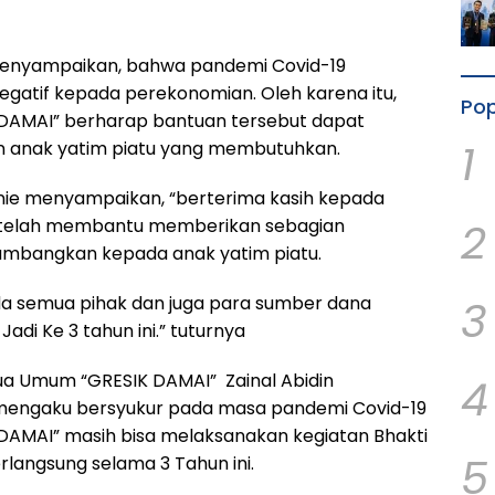
a menyampaikan, bahwa pandemi Covid-19
gatif kepada perekonomian. Oleh karena itu,
Pop
 DAMAI” berharap bantuan tersebut dapat
1
 anak yatim piatu yang membutuhkan.
yunie menyampaikan, “berterima kasih kepada
2
 telah membantu memberikan sebagian
sumbangkan kepada anak yatim piatu.
3
da semua pihak dan juga para sumber dana
adi Ke 3 tahun ini.” tuturnya
ua Umum “GRESIK DAMAI” Zainal Abidin
4
engaku bersyukur pada masa pandemi Covid-19
DAMAI” masih bisa melaksanakan kegiatan Bhakti
5
erlangsung selama 3 Tahun ini.