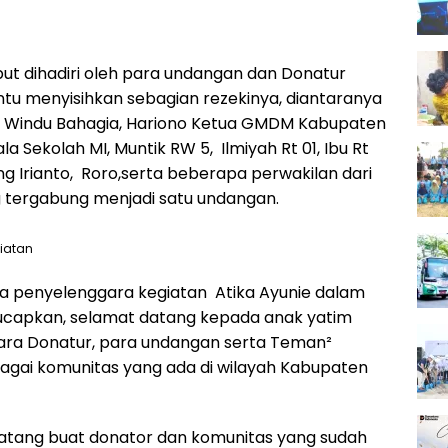
ut dihadiri oleh para undangan dan Donatur
u menyisihkan sebagian rezekinya, diantaranya
D. Windu Bahagia, Hariono Ketua GMDM Kabupaten
la Sekolah MI, Muntik RW 5, Ilmiyah Rt 01, Ibu Rt
ng Irianto, Roro,serta beberapa perwakilan dari
g tergabung menjadi satu undangan.
iatan
ua penyelenggara kegiatan Atika Ayunie dalam
apkan, selamat datang kepada anak yatim
para Donatur, para undangan serta Teman²
agai komunitas yang ada di wilayah Kabupaten
atang buat donator dan komunitas yang sudah