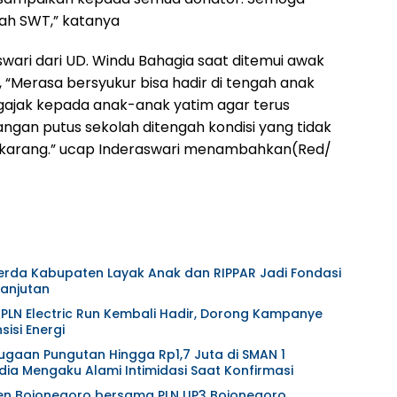
ah SWT,” katanya
raswari dari UD. Windu Bahagia saat ditemui awak
“Merasa bersyukur bisa hadir di tengah anak
gajak kepada anak-anak yatim agar terus
angan putus sekolah ditengah kondisi yang tidak
ekarang.” ucap Inderaswari menambahkan(Red/
Perda Kabupaten Layak Anak dan RIPPAR Jadi Fondasi
anjutan
 PLN Electric Run Kembali Hadir, Dorong Kampanye
isi Energi
gaan Pungutan Hingga Rp1,7 Juta di SMAN 1
ia Mengaku Alami Intimidasi Saat Konfirmasi
en Bojonegoro bersama PLN UP3 Bojonegoro