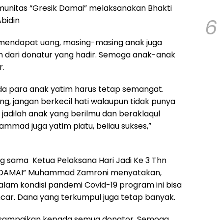
munitas “Gresik Damai” melaksanakan Bhakti
6
Abidin
n mendapat uang, masing-masing anak juga
 dari donatur yang hadir. Semoga anak-anak
r.
a para anak yatim harus tetap semangat.
ang, jangan berkecil hati walaupun tidak punya
 jadilah anak yang berilmu dan beraklaqul
mmad juga yatim piatu, beliau sukses,”
g sama Ketua Pelaksana Hari Jadi Ke 3 Thn
 DAMAI” Muhammad Zamroni menyatakan,
alam kondisi pandemi Covid-19 program ini bisa
ncar. Dana yang terkumpul juga tetap banyak.
i sampaikan kepada semua donator. Semoga