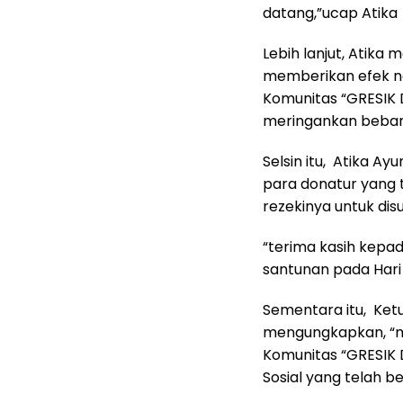
datang,”ucap Atika
Lebih lanjut, Atik
memberikan efek ne
Komunitas “GRESIK
meringankan beban
Selsin itu, Atika A
para donatur yang
rezekinya untuk di
“terima kasih kepa
santunan pada Hari J
Sementara itu, Ket
mengungkapkan, “m
Komunitas “GRESIK 
Sosial yang telah b