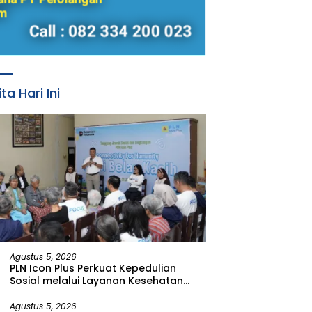
ita Hari Ini
Agustus 5, 2026
PLN Icon Plus Perkuat Kepedulian
Sosial melalui Layanan Kesehatan
dan Bantuan Komprehensif bagi
Lansia di Malang
Agustus 5, 2026