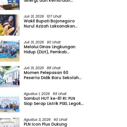
Sinergi, dan Kemitraan
Organisasi Kemasyarakatan
Tahun 2026
Juli 31, 2026
107 Lihat
Wakil Bupati Bojonegoro
Nurul Azizah Laksanakan
Kunjungan Kerja ke
Kecamatan Temayang
Juli 31, 2026
90 Lihat
Melalui Dinas Lingkungan
Hidup (DLH), Pemkab
menggelar Gerakan Suka
Menanam di Lapangan Desa
Pacing
Juli 31, 2026
88 Lihat
Momen Pelepasan 60
Peserta Didik Baru Sekolah
Rakyat Menengah Atas
(SRMA) 36 Bojonegoro
Tahun Ajaran 2026/2027
Agustus 1, 2026
69 Lihat
Sambut HUT ke-81 RI: PLN
Siap Serap Listrik PSEL Legok
Nangka, Dukung
Pengelolaan Sampah
Berkelanjutan di Jawa Barat
Agustus 3, 2026
40 Lihat
PLN Icon Plus Dukung