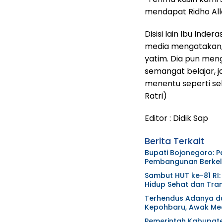
mendapat Ridho All
Disisi lain Ibu Inde
media mengatakan, 
yatim. Dia pun men
semangat belajar, j
menentu seperti s
Ratri)
Editor : Didik Sap
Berita Terkait
Bupati Bojonegoro: 
Pembangunan Berkel
Sambut HUT ke-81 RI:
Hidup Sehat dan Trans
Terhendus Adanya du
Kepohbaru, Awak Med
Pemerintah Kabupat