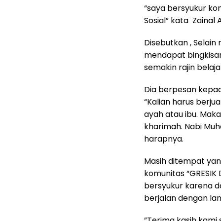
“saya bersyukur ko
Sosial” kata Zainal 
Disebutkan , Selai
mendapat bingkisan
semakin rajin belaja
Dia berpesan kepad
“Kalian harus berju
ayah atau ibu. Maka
kharimah. Nabi Muha
harapnya.
Masih ditempat yan
komunitas “GRESIK
bersyukur karena d
berjalan dengan la
”Terima kasih kam