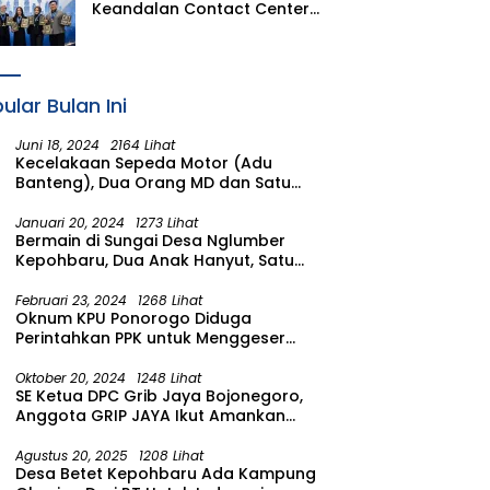
Keandalan Contact Center
PLN Borong Penghargaan di
CCW 2026
ular Bulan Ini
Juni 18, 2024
2164 Lihat
Kecelakaan Sepeda Motor (Adu
Banteng), Dua Orang MD dan Satu
Luka Berat
Januari 20, 2024
1273 Lihat
Bermain di Sungai Desa Nglumber
Kepohbaru, Dua Anak Hanyut, Satu
Ditemukan Meninggal Satu Anak
Masih Dalam Pencarian
Februari 23, 2024
1268 Lihat
Oknum KPU Ponorogo Diduga
Perintahkan PPK untuk Menggeser
Suara ke salah satu Calon DPRD
Provinsi Asal Partai Gerindra
Oktober 20, 2024
1248 Lihat
SE Ketua DPC Grib Jaya Bojonegoro,
Anggota GRIP JAYA Ikut Amankan
Suasana Pelantikan Presiden di
Wilayah Bojonegoro
Agustus 20, 2025
1208 Lihat
Desa Betet Kepohbaru Ada Kampung