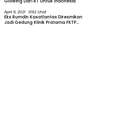
Glowing Dari RT Untuk Indonesia
April 6, 2021
1062 Lihat
Eks Rumdin Kasatlantas Diresmikan
Jadi Gedung Klinik Pratama FKTP
Polres Malang