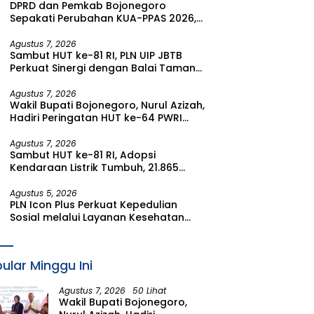
DPRD dan Pemkab Bojonegoro
Sepakati Perubahan KUA-PPAS 2026,
Fokus Perkuat Program Prioritas
Rakyat
Agustus 7, 2026
Sambut HUT ke-81 RI, PLN UIP JBTB
Perkuat Sinergi dengan Balai Taman
Nasional Baluran Bahas Kajian
Rencana Proyek SUTET 500 kV Paiton–
Agustus 7, 2026
Wakil Bupati Bojonegoro, Nurul Azizah,
Watudodol/Kalipuro
Hadiri Peringatan HUT ke-64 PWRI
Kabupaten Bojonegoro
Agustus 7, 2026
Sambut HUT ke-81 RI, Adopsi
Kendaraan Listrik Tumbuh, 21.865
Pelanggan Baru Gunakan Home
Charging Services PLN pada Semester
Agustus 5, 2026
PLN Icon Plus Perkuat Kepedulian
I 2026
Sosial melalui Layanan Kesehatan
dan Bantuan Komprehensif bagi
Lansia di Malang
ular Minggu Ini
Agustus 7, 2026
50 Lihat
Wakil Bupati Bojonegoro,