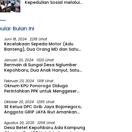
Kepedulian Sosial melalui
Layanan Kesehatan dan
Bantuan Komprehensif bagi
Lansia di Malang
ular Bulan Ini
Juni 18, 2024
2218 Lihat
Kecelakaan Sepeda Motor (Adu
Banteng), Dua Orang MD dan Satu
Luka Berat
Januari 20, 2024
1320 Lihat
Bermain di Sungai Desa Nglumber
Kepohbaru, Dua Anak Hanyut, Satu
Ditemukan Meninggal Satu Anak
Masih Dalam Pencarian
Februari 23, 2024
1318 Lihat
Oknum KPU Ponorogo Diduga
Perintahkan PPK untuk Menggeser
Suara ke salah satu Calon DPRD
Provinsi Asal Partai Gerindra
Oktober 20, 2024
1295 Lihat
SE Ketua DPC Grib Jaya Bojonegoro,
Anggota GRIP JAYA Ikut Amankan
Suasana Pelantikan Presiden di
Wilayah Bojonegoro
Agustus 20, 2025
1258 Lihat
Desa Betet Kepohbaru Ada Kampung