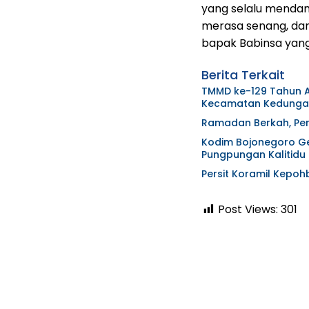
yang selalu mendam
merasa senang, dan
bapak Babinsa yang
Berita Terkait
TMMD ke-129 Tahun A
Kecamatan Kedung
Ramadan Berkah, Pers
Kodim Bojonegoro Ge
Pungpungan Kalitidu
Persit Koramil Kepo
Post Views:
301