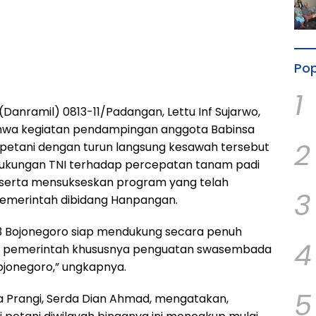
Pop
1
anramil) 0813-11/Padangan, Lettu Inf Sujarwo,
wa kegiatan pendampingan anggota Babinsa
2
 petani dengan turun langsung kesawah tersebut
ukungan TNI terhadap percepatan tanam padi
serta mensukseskan program yang telah
3
pemerintah dibidang Hanpangan.
3 Bojonegoro siap mendukung secara penuh
4
 pemerintah khususnya penguatan swasembada
ojonegoro,” ungkapnya.
5
a Prangi, Serda Dian Ahmad, mengatakan,