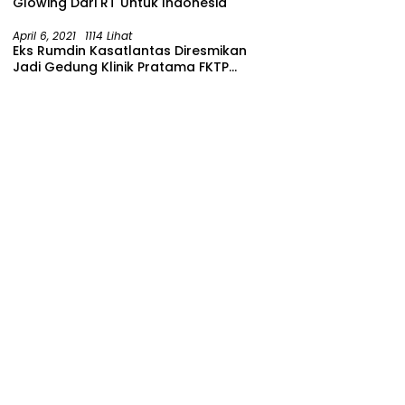
Glowing Dari RT Untuk Indonesia
April 6, 2021
1114 Lihat
Eks Rumdin Kasatlantas Diresmikan
Jadi Gedung Klinik Pratama FKTP
Polres Malang