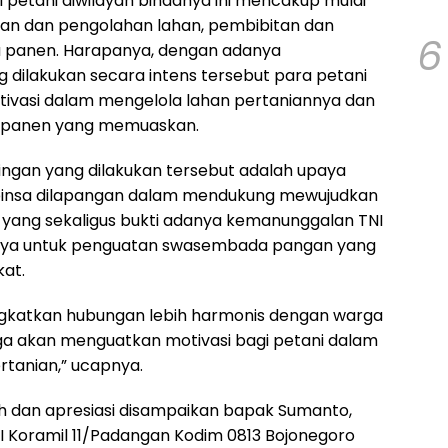
petani diwilayah binaanya ini mencakup mulai
pan dan pengolahan lahan, pembibitan dan
6
 panen. Harapanya, dengan adanya
dilakukan secara intens tersebut para petani
tivasi dalam mengelola lahan pertaniannya dan
 panen yang memuaskan.
pingan yang dilakukan tersebut adalah upaya
abinsa dilapangan dalam mendukung mewujudkan
yang sekaligus bukti adanya kemanunggalan TNI
snya untuk penguatan swasembada pangan yang
kat.
ngkatkan hubungan lebih harmonis dengan warga
juga akan menguatkan motivasi bagi petani dalam
rtanian,” ucapnya.
h dan apresiasi disampaikan bapak Sumanto,
 Koramil 11/Padangan Kodim 0813 Bojonegoro