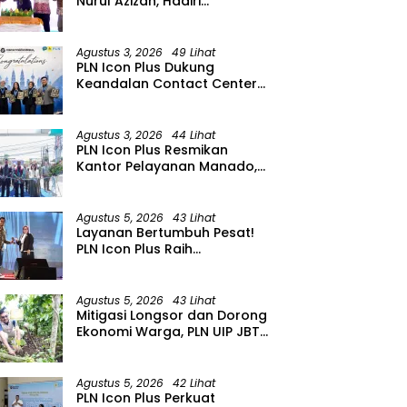
Nurul Azizah, Hadiri
Peringatan HUT ke-64 PWRI
Kabupaten Bojonegoro
Agustus 3, 2026
49 Lihat
PLN Icon Plus Dukung
Keandalan Contact Center
PLN Borong Penghargaan di
CCW 2026
Agustus 3, 2026
44 Lihat
PLN Icon Plus Resmikan
Kantor Pelayanan Manado,
Perkuat Jangkauan Layanan
di Sulawesi Utara
Agustus 5, 2026
43 Lihat
Layanan Bertumbuh Pesat!
PLN Icon Plus Raih
Penghargaan SBBI Awards
2026
Agustus 5, 2026
43 Lihat
Mitigasi Longsor dan Dorong
Ekonomi Warga, PLN UIP JBTB
Salurkan Bantuan
Konservasi 4.000 Pohon
Aren Genjah Asal Aceh di
Agustus 5, 2026
42 Lihat
Banyuwangi
PLN Icon Plus Perkuat