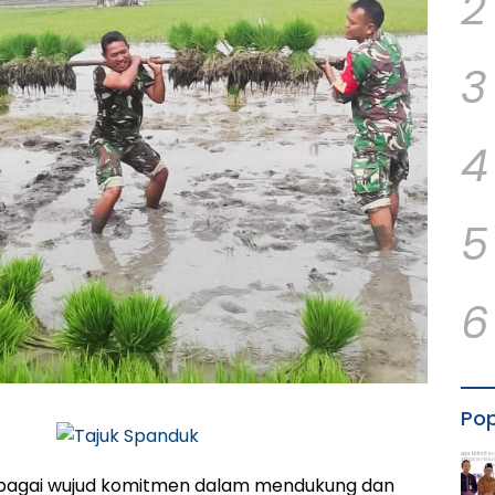
2
3
4
5
6
Pop
agai wujud komitmen dalam mendukung dan