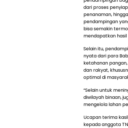
pendampingan bagi 
dari proses penyia
penanaman, hingga
pendampingan yang 
bisa semakin termo
mendapatkan hasil
Selain itu, pendam
nyata dari para B
ketahanan pangan, 
dan rakyat, khusu
optimal di masyara
“Selain untuk meni
diwilayah binaan, 
mengelola lahan pe
Ucapan terima kasi
kepada anggota TNI