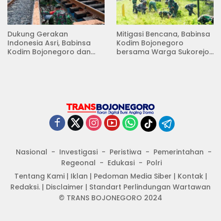
Dukung Gerakan
Mitigasi Bencana, Babinsa
Indonesia Asri, Babinsa
Kodim Bojonegoro
Kodim Bojonegoro dan
bersama Warga Sukorejo
Masyarakat Karya Bakti
Karya Bakti Pembersihan
Serentak Membersihkan
Sungai
Lingkungan
Nasional
Investigasi
Peristiwa
Pemerintahan
Regeonal
Edukasi
Polri
Tentang Kami
|
Iklan
|
Pedoman Media Siber
|
Kontak
|
Redaksi.
|
Disclaimer
|
Standart Perlindungan Wartawan
© TRANS BOJONEGORO 2024