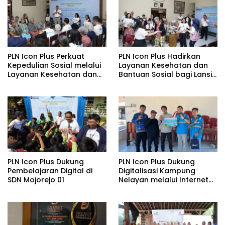
PLN Icon Plus Perkuat
PLN Icon Plus Hadirkan
Kepedulian Sosial melalui
Layanan Kesehatan dan
Layanan Kesehatan dan
Bantuan Sosial bagi Lansia
Bantuan Komprehensif
di Rumah Belas Kasih
bagi Lansia di Malang
Malang
PLN Icon Plus Dukung
PLN Icon Plus Dukung
Pembelajaran Digital di
Digitalisasi Kampung
SDN Mojorejo 01
Nelayan melalui Internet
Gratis di Desa Nelayan
Rajatama