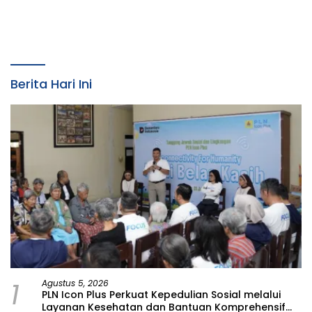
Raih Penghargaan
Kebencanaan dan
Prestisius
Tetapkan Komunitas
Perempuan Tangguh
Bencana di Kampung Aren
Simacan Banyuwangi
Berita Hari Ini
1
Agustus 5, 2026
PLN Icon Plus Perkuat Kepedulian Sosial melalui
Layanan Kesehatan dan Bantuan Komprehensif