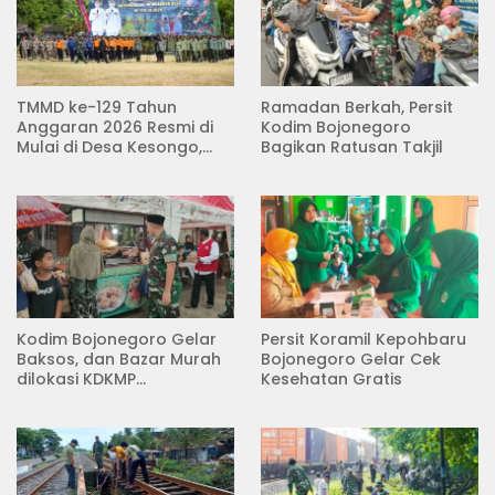
TMMD ke-129 Tahun
Ramadan Berkah, Persit
Anggaran 2026 Resmi di
Kodim Bojonegoro
Mulai di Desa Kesongo,
Bagikan Ratusan Takjil
Kecamatan Kedungadem
Kodim Bojonegoro Gelar
Persit Koramil Kepohbaru
Baksos, dan Bazar Murah
Bojonegoro Gelar Cek
dilokasi KDKMP
Kesehatan Gratis
Pungpungan Kalitidu