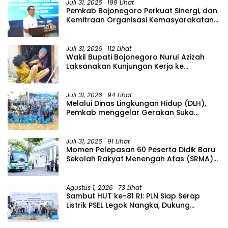
Juli 31, 2026
199 Lihat
Pemkab Bojonegoro Perkuat Sinergi, dan
Kemitraan Organisasi Kemasyarakatan
Tahun 2026
Juli 31, 2026
112 Lihat
Wakil Bupati Bojonegoro Nurul Azizah
Laksanakan Kunjungan Kerja ke
Kecamatan Temayang
Juli 31, 2026
94 Lihat
Melalui Dinas Lingkungan Hidup (DLH),
Pemkab menggelar Gerakan Suka
Menanam di Lapangan Desa Pacing
Juli 31, 2026
91 Lihat
Momen Pelepasan 60 Peserta Didik Baru
Sekolah Rakyat Menengah Atas (SRMA)
36 Bojonegoro Tahun Ajaran 2026/2027
Agustus 1, 2026
73 Lihat
Sambut HUT ke-81 RI: PLN Siap Serap
Listrik PSEL Legok Nangka, Dukung
Pengelolaan Sampah Berkelanjutan di
Jawa Barat