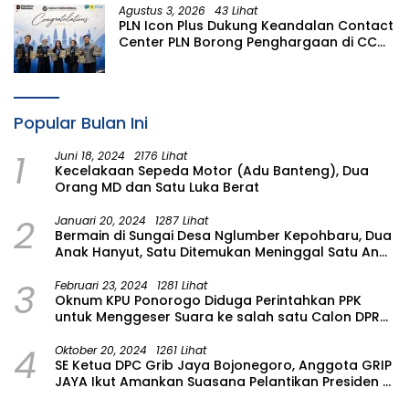
Agustus 3, 2026
43 Lihat
PLN Icon Plus Dukung Keandalan Contact
Center PLN Borong Penghargaan di CCW
2026
Popular Bulan Ini
1
Juni 18, 2024
2176 Lihat
Kecelakaan Sepeda Motor (Adu Banteng), Dua
Orang MD dan Satu Luka Berat
2
Januari 20, 2024
1287 Lihat
Bermain di Sungai Desa Nglumber Kepohbaru, Dua
Anak Hanyut, Satu Ditemukan Meninggal Satu Anak
Masih Dalam Pencarian
3
Februari 23, 2024
1281 Lihat
Oknum KPU Ponorogo Diduga Perintahkan PPK
untuk Menggeser Suara ke salah satu Calon DPRD
Provinsi Asal Partai Gerindra
4
Oktober 20, 2024
1261 Lihat
SE Ketua DPC Grib Jaya Bojonegoro, Anggota GRIP
JAYA Ikut Amankan Suasana Pelantikan Presiden di
Wilayah Bojonegoro