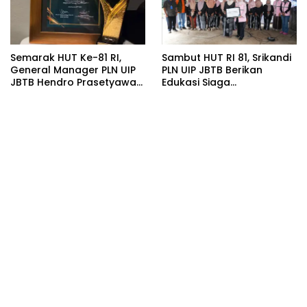
Semarak HUT Ke-81 RI,
Sambut HUT RI 81, Srikandi
General Manager PLN UIP
PLN UIP JBTB Berikan
JBTB Hendro Prasetyawan
Edukasi Siaga
Raih Penghargaan
Kebencanaan dan
Prestisius
Tetapkan Komunitas
Perempuan Tangguh
Bencana di Kampung Aren
Simacan Banyuwangi