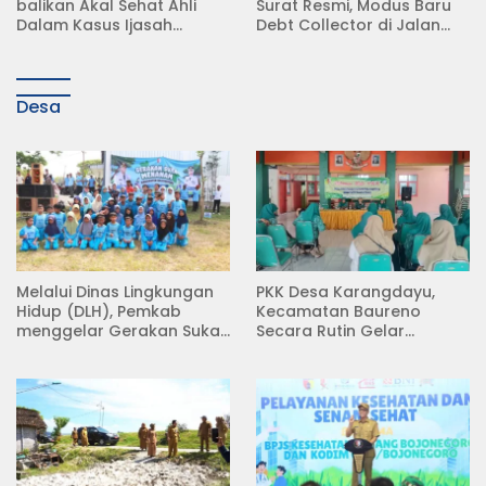
balikan Akal Sehat Ahli
Surat Resmi, Modus Baru
Dalam Kasus Ijasah
Debt Collector di Jalan
Jokowi
Raya Babat Lamongan
Desa
Melalui Dinas Lingkungan
PKK Desa Karangdayu,
Hidup (DLH), Pemkab
Kecamatan Baureno
menggelar Gerakan Suka
Secara Rutin Gelar
Menanam di Lapangan
Pertemuan
Desa Pacing