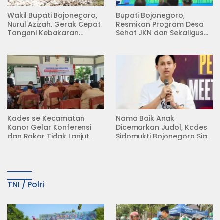
Wakil Bupati Bojonegoro,
Bupati Bojonegoro,
Nurul Azizah, Gerak Cepat
Resmikan Program Desa
Tangani Kebakaran
Sehat JKN dan Sekaligus
Rumah di Desa
Koperasi Merah Putih
Semambung Kanor
(KDKMP) di Desa Pesen
Kades se Kecamatan
Nama Baik Anak
Kanor Gelar Konferensi
Dicemarkan Judol, Kades
dan Rakor Tidak Lanjut
Sidomukti Bojonegoro Siap
KDMP
Tempuh Jalur Hukum
TNI / Polri