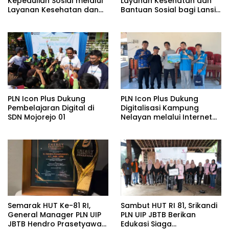
Kepedulian Sosial melalui
Layanan Kesehatan dan
Layanan Kesehatan dan
Bantuan Sosial bagi Lansia
Bantuan Komprehensif
di Rumah Belas Kasih
bagi Lansia di Malang
Malang
PLN Icon Plus Dukung
PLN Icon Plus Dukung
Pembelajaran Digital di
Digitalisasi Kampung
SDN Mojorejo 01
Nelayan melalui Internet
Gratis di Desa Nelayan
Rajatama
Semarak HUT Ke-81 RI,
Sambut HUT RI 81, Srikandi
General Manager PLN UIP
PLN UIP JBTB Berikan
JBTB Hendro Prasetyawan
Edukasi Siaga