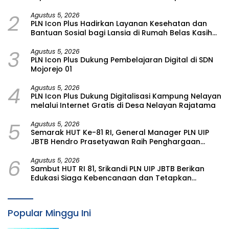
bagi Lansia di Malang
2
Agustus 5, 2026
PLN Icon Plus Hadirkan Layanan Kesehatan dan
Bantuan Sosial bagi Lansia di Rumah Belas Kasih
Malang
3
Agustus 5, 2026
PLN Icon Plus Dukung Pembelajaran Digital di SDN
Mojorejo 01
4
Agustus 5, 2026
PLN Icon Plus Dukung Digitalisasi Kampung Nelayan
melalui Internet Gratis di Desa Nelayan Rajatama
5
Agustus 5, 2026
Semarak HUT Ke-81 RI, General Manager PLN UIP
JBTB Hendro Prasetyawan Raih Penghargaan
Prestisius
6
Agustus 5, 2026
Sambut HUT RI 81, Srikandi PLN UIP JBTB Berikan
Edukasi Siaga Kebencanaan dan Tetapkan
Komunitas Perempuan Tangguh Bencana di
Kampung Aren Simacan Banyuwangi
Popular Minggu Ini