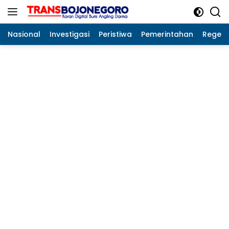
Langsung
ke
konten
Nasional
Investigasi
Peristiwa
Pemerintahan
Regeo