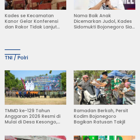
Kades se Kecamatan
Nama Baik Anak
Kanor Gelar Konferensi
Dicemarkan Judol, Kades
dan Rakor Tidak Lanjut
Sidomukti Bojonegoro Siap
KDMP
Tempuh Jalur Hukum
TNI / Polri
TMMD ke-129 Tahun
Ramadan Berkah, Persit
Anggaran 2026 Resmi di
Kodim Bojonegoro
Mulai di Desa Kesongo,
Bagikan Ratusan Takjil
Kecamatan Kedungadem