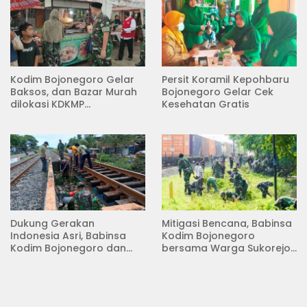
Kodim Bojonegoro Gelar
Persit Koramil Kepohbaru
Baksos, dan Bazar Murah
Bojonegoro Gelar Cek
dilokasi KDKMP
Kesehatan Gratis
Pungpungan Kalitidu
Dukung Gerakan
Mitigasi Bencana, Babinsa
Indonesia Asri, Babinsa
Kodim Bojonegoro
Kodim Bojonegoro dan
bersama Warga Sukorejo
Masyarakat Karya Bakti
Karya Bakti Pembersihan
Serentak Membersihkan
Sungai
Lingkungan