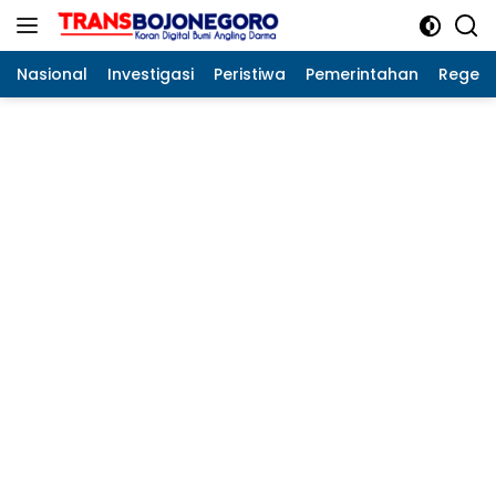
Langsung
ke
konten
Nasional
Investigasi
Peristiwa
Pemerintahan
Regeo