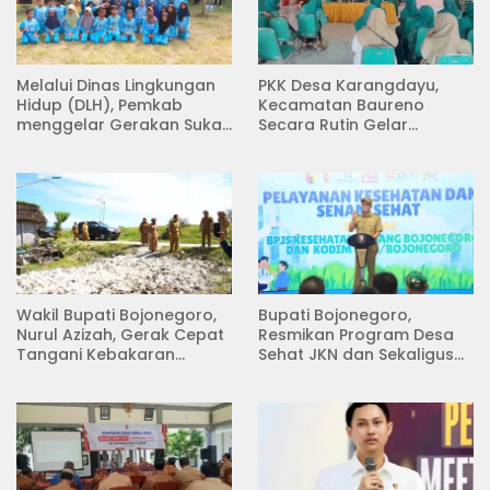
Melalui Dinas Lingkungan
PKK Desa Karangdayu,
Hidup (DLH), Pemkab
Kecamatan Baureno
menggelar Gerakan Suka
Secara Rutin Gelar
Menanam di Lapangan
Pertemuan
Desa Pacing
Wakil Bupati Bojonegoro,
Bupati Bojonegoro,
Nurul Azizah, Gerak Cepat
Resmikan Program Desa
Tangani Kebakaran
Sehat JKN dan Sekaligus
Rumah di Desa
Koperasi Merah Putih
Semambung Kanor
(KDKMP) di Desa Pesen