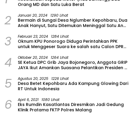
Orang MD dan Satu Luka Berat
2
Januari 20, 2024
1290 Lihat
Bermain di Sungai Desa Nglumber Kepohbaru, Dua
Anak Hanyut, Satu Ditemukan Meninggal Satu Anak
Masih Dalam Pencarian
3
Februari 23, 2024
1284 Lihat
Oknum KPU Ponorogo Diduga Perintahkan PPK
untuk Menggeser Suara ke salah satu Calon DPRD
Provinsi Asal Partai Gerindra
4
Oktober 20, 2024
1264 Lihat
SE Ketua DPC Grib Jaya Bojonegoro, Anggota GRIP
JAYA Ikut Amankan Suasana Pelantikan Presiden di
Wilayah Bojonegoro
5
Agustus 20, 2025
1226 Lihat
Desa Betet Kepohbaru Ada Kampung Glowing Dari
RT Untuk Indonesia
6
April 6, 2021
1080 Lihat
Eks Rumdin Kasatlantas Diresmikan Jadi Gedung
Klinik Pratama FKTP Polres Malang