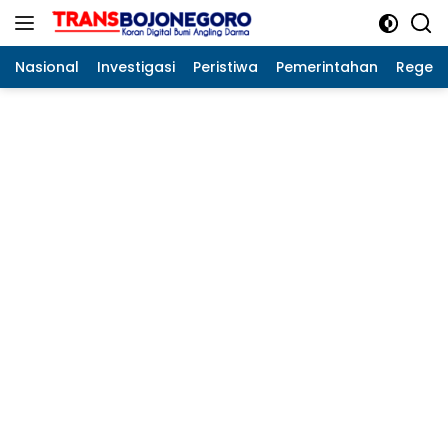
Langsung
ke
konten
Nasional
Investigasi
Peristiwa
Pemerintahan
Regeo