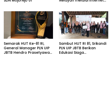
SDN Mojorejo 01
Nelayan melalui Internet
Gratis di Desa Nelayan
Rajatama
Semarak HUT Ke-81 RI,
Sambut HUT RI 81, Srikandi
General Manager PLN UIP
PLN UIP JBTB Berikan
JBTB Hendro Prasetyawan
Edukasi Siaga
Raih Penghargaan
Kebencanaan dan
Prestisius
Tetapkan Komunitas
Perempuan Tangguh
Bencana di Kampung Aren
Simacan Banyuwangi