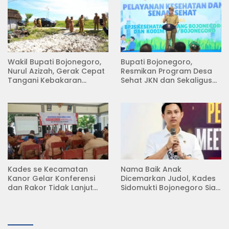
Wakil Bupati Bojonegoro,
Bupati Bojonegoro,
Nurul Azizah, Gerak Cepat
Resmikan Program Desa
Tangani Kebakaran
Sehat JKN dan Sekaligus
Rumah di Desa
Koperasi Merah Putih
Semambung Kanor
(KDKMP) di Desa Pesen
Kades se Kecamatan
Nama Baik Anak
Kanor Gelar Konferensi
Dicemarkan Judol, Kades
dan Rakor Tidak Lanjut
Sidomukti Bojonegoro Siap
KDMP
Tempuh Jalur Hukum