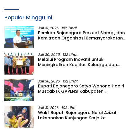
Komunitas Perempuan Tangguh Bencana di
Kampung Aren Simacan Banyuwangi
Popular Minggu Ini
Juli 31, 2026
185 Lihat
Pemkab Bojonegoro Perkuat Sinergi, dan
Kemitraan Organisasi Kemasyarakatan
Tahun 2026
Juli 30, 2026
132 Lihat
Melalui Program Inovatif untuk
Meningkatkan Kualitas Keluarga dan
SDM, Pemkab Bononegoro Raih
Pengakuan dari Pemerintah Pusat
Juli 30, 2026
132 Lihat
Bupati Bojonegoro Setyo Wahono Hadiri
Muscab IX GAPENSI Kabupaten
Bojonegoro
Juli 31, 2026
103 Lihat
Wakil Bupati Bojonegoro Nurul Azizah
Laksanakan Kunjungan Kerja ke
Kecamatan Temayang