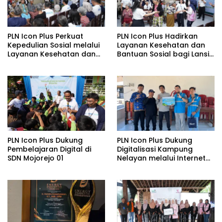
PLN Icon Plus Perkuat
PLN Icon Plus Hadirkan
Kepedulian Sosial melalui
Layanan Kesehatan dan
Layanan Kesehatan dan
Bantuan Sosial bagi Lansia
Bantuan Komprehensif
di Rumah Belas Kasih
bagi Lansia di Malang
Malang
PLN Icon Plus Dukung
PLN Icon Plus Dukung
Pembelajaran Digital di
Digitalisasi Kampung
SDN Mojorejo 01
Nelayan melalui Internet
Gratis di Desa Nelayan
Rajatama