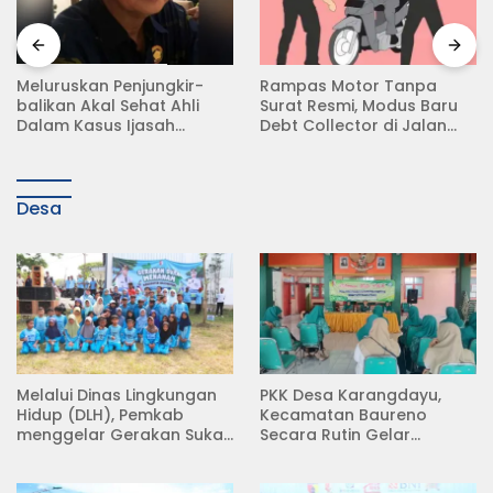
Meluruskan Penjungkir-
Rampas Motor Tanpa
balikan Akal Sehat Ahli
Surat Resmi, Modus Baru
Dalam Kasus Ijasah
Debt Collector di Jalan
Jokowi
Raya Babat Lamongan
Desa
Melalui Dinas Lingkungan
PKK Desa Karangdayu,
Hidup (DLH), Pemkab
Kecamatan Baureno
menggelar Gerakan Suka
Secara Rutin Gelar
Menanam di Lapangan
Pertemuan
Desa Pacing