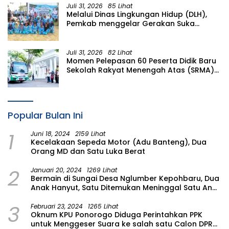
Juli 31, 2026
85 Lihat
Melalui Dinas Lingkungan Hidup (DLH),
Pemkab menggelar Gerakan Suka
Menanam di Lapangan Desa Pacing
Juli 31, 2026
82 Lihat
Momen Pelepasan 60 Peserta Didik Baru
Sekolah Rakyat Menengah Atas (SRMA)
36 Bojonegoro Tahun Ajaran 2026/2027
Popular Bulan Ini
1
Juni 18, 2024
2159 Lihat
Kecelakaan Sepeda Motor (Adu Banteng), Dua
Orang MD dan Satu Luka Berat
2
Januari 20, 2024
1269 Lihat
Bermain di Sungai Desa Nglumber Kepohbaru, Dua
Anak Hanyut, Satu Ditemukan Meninggal Satu Anak
Masih Dalam Pencarian
3
Februari 23, 2024
1265 Lihat
Oknum KPU Ponorogo Diduga Perintahkan PPK
untuk Menggeser Suara ke salah satu Calon DPRD