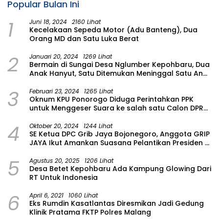
Popular Bulan Ini
1
Juni 18, 2024
2160 Lihat
Kecelakaan Sepeda Motor (Adu Banteng), Dua
Orang MD dan Satu Luka Berat
2
Januari 20, 2024
1269 Lihat
Bermain di Sungai Desa Nglumber Kepohbaru, Dua
Anak Hanyut, Satu Ditemukan Meninggal Satu Anak
Masih Dalam Pencarian
3
Februari 23, 2024
1265 Lihat
Oknum KPU Ponorogo Diduga Perintahkan PPK
untuk Menggeser Suara ke salah satu Calon DPRD
Provinsi Asal Partai Gerindra
4
Oktober 20, 2024
1244 Lihat
SE Ketua DPC Grib Jaya Bojonegoro, Anggota GRIP
JAYA Ikut Amankan Suasana Pelantikan Presiden di
Wilayah Bojonegoro
5
Agustus 20, 2025
1206 Lihat
Desa Betet Kepohbaru Ada Kampung Glowing Dari
RT Untuk Indonesia
6
April 6, 2021
1060 Lihat
Eks Rumdin Kasatlantas Diresmikan Jadi Gedung
Klinik Pratama FKTP Polres Malang