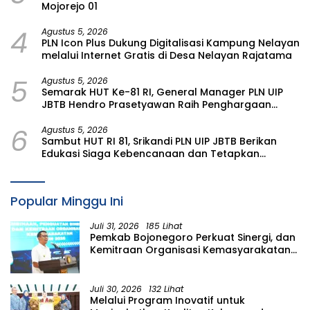
Mojorejo 01
4
Agustus 5, 2026
PLN Icon Plus Dukung Digitalisasi Kampung Nelayan
melalui Internet Gratis di Desa Nelayan Rajatama
5
Agustus 5, 2026
Semarak HUT Ke-81 RI, General Manager PLN UIP
JBTB Hendro Prasetyawan Raih Penghargaan
Prestisius
6
Agustus 5, 2026
Sambut HUT RI 81, Srikandi PLN UIP JBTB Berikan
Edukasi Siaga Kebencanaan dan Tetapkan
Komunitas Perempuan Tangguh Bencana di
Kampung Aren Simacan Banyuwangi
Popular Minggu Ini
Juli 31, 2026
185 Lihat
Pemkab Bojonegoro Perkuat Sinergi, dan
Kemitraan Organisasi Kemasyarakatan
Tahun 2026
Juli 30, 2026
132 Lihat
Melalui Program Inovatif untuk