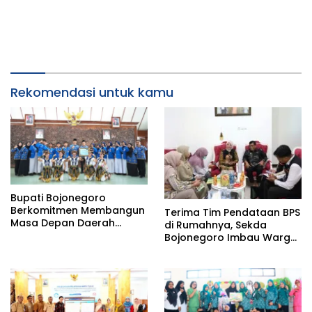
Rekomendasi untuk kamu
Bupati Bojonegoro
Berkomitmen Membangun
Terima Tim Pendataan BPS
Masa Depan Daerah
di Rumahnya, Sekda
Melalui Penguatan
Bojonegoro Imbau Warga
Ekonomi Kerakyatan,
Sukseskan Sensus Ekonomi
Ketahanan Keluarga,
2026
serta Perlindungan dan
Pemenuhan Hak Anak