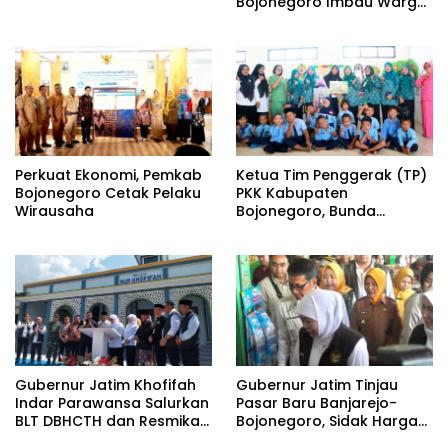
Bojonegoro Imbau Warga
Ekonomi Kerakyatan,
Sukseskan Sensus Ekonomi
Ketahanan Keluarga,
2026
serta Perlindungan dan
Pemenuhan Hak Anak
Perkuat Ekonomi, Pemkab
Ketua Tim Penggerak (TP)
Bojonegoro Cetak Pelaku
PKK Kabupaten
Wirausaha
Bojonegoro, Bunda
Cantika Wahono,
Kunjungi PKK Kecamatan
Malo
Gubernur Jatim Khofifah
Gubernur Jatim Tinjau
Indar Parawansa Salurkan
Pasar Baru Banjarejo-
BLT DBHCTH dan Resmikan
Bojonegoro, Sidak Harga
Masjid di Bojonegoro
Kebutuhan Pokok Jelang