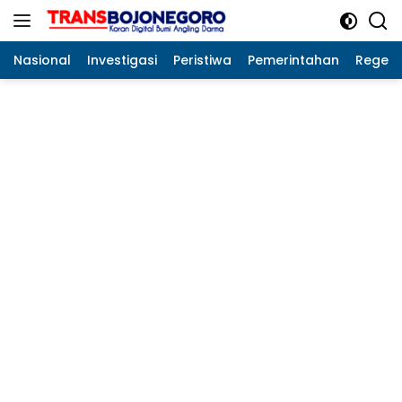
Langsung
ke
konten
Nasional
Investigasi
Peristiwa
Pemerintahan
Regeo