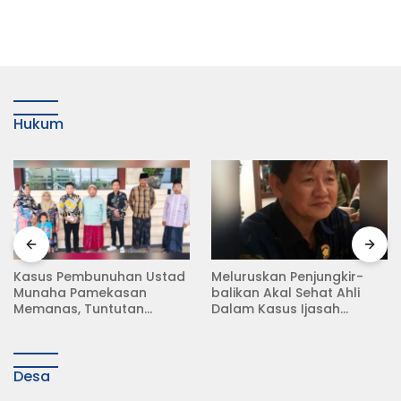
Hukum
Meluruskan Penjungkir-
Rampas Motor Tanpa
balikan Akal Sehat Ahli
Surat Resmi, Modus Baru
Dalam Kasus Ijasah
Debt Collector di Jalan
Jokowi
Raya Babat Lamongan
Desa