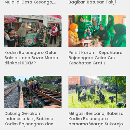
Mulai di Desa Kesongo,
Bagikan Ratusan Takjil
Kecamatan Kedungadem
Kodim Bojonegoro Gelar
Persit Koramil Kepohbaru
Baksos, dan Bazar Murah
Bojonegoro Gelar Cek
dilokasi KDKMP
Kesehatan Gratis
Pungpungan Kalitidu
Dukung Gerakan
Mitigasi Bencana, Babinsa
Indonesia Asri, Babinsa
Kodim Bojonegoro
Kodim Bojonegoro dan
bersama Warga Sukorejo
Masyarakat Karya Bakti
Karya Bakti Pembersihan