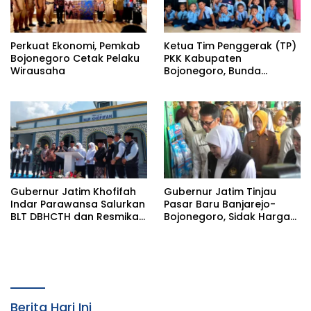
Perkuat Ekonomi, Pemkab
Ketua Tim Penggerak (TP)
Bojonegoro Cetak Pelaku
PKK Kabupaten
Wirausaha
Bojonegoro, Bunda
Cantika Wahono,
Kunjungi PKK Kecamatan
Malo
Gubernur Jatim Khofifah
Gubernur Jatim Tinjau
Indar Parawansa Salurkan
Pasar Baru Banjarejo-
BLT DBHCTH dan Resmikan
Bojonegoro, Sidak Harga
Masjid di Bojonegoro
Kebutuhan Pokok Jelang
Idul Adha
Berita Hari Ini