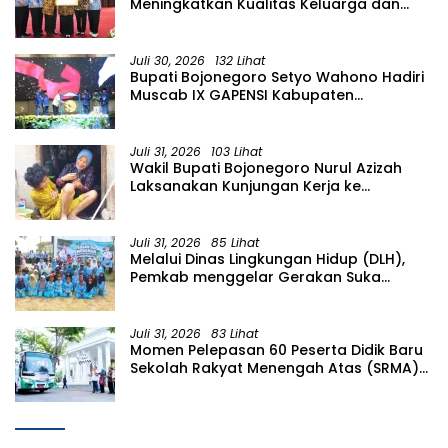
Meningkatkan Kualitas Keluarga dan
SDM, Pemkab Bononegoro Raih
Pengakuan dari Pemerintah Pusat
Juli 30, 2026
132 Lihat
Bupati Bojonegoro Setyo Wahono Hadiri
Muscab IX GAPENSI Kabupaten
Bojonegoro
Juli 31, 2026
103 Lihat
Wakil Bupati Bojonegoro Nurul Azizah
Laksanakan Kunjungan Kerja ke
Kecamatan Temayang
Juli 31, 2026
85 Lihat
Melalui Dinas Lingkungan Hidup (DLH),
Pemkab menggelar Gerakan Suka
Menanam di Lapangan Desa Pacing
Juli 31, 2026
83 Lihat
Momen Pelepasan 60 Peserta Didik Baru
Sekolah Rakyat Menengah Atas (SRMA)
36 Bojonegoro Tahun Ajaran 2026/2027