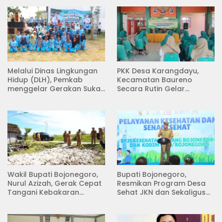
Melalui Dinas Lingkungan
PKK Desa Karangdayu,
Hidup (DLH), Pemkab
Kecamatan Baureno
menggelar Gerakan Suka
Secara Rutin Gelar
Menanam di Lapangan
Pertemuan
Desa Pacing
Wakil Bupati Bojonegoro,
Bupati Bojonegoro,
Nurul Azizah, Gerak Cepat
Resmikan Program Desa
Tangani Kebakaran
Sehat JKN dan Sekaligus
Rumah di Desa
Koperasi Merah Putih
Semambung Kanor
(KDKMP) di Desa Pesen