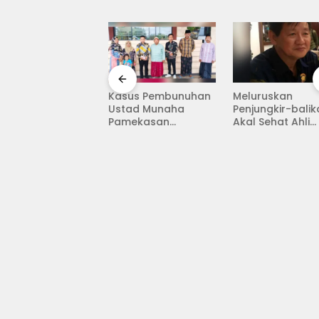
Kasus Pembunuhan
Meluruskan
asa Hukum Nilai
Ustad Munaha
Penjungkir-bali
kwaan Jaksa
Pamekasan
Akal Sehat Ahli
aikan Fakta
Memanas, Tuntutan
Dalam Kasus Ija
dang BKKD
Hukuman Mati
Jokowi
dangan
Menggema
jonegoro