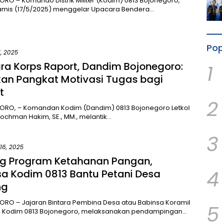
O – Komando Distrik Militer (Kodim) 0813 Bojonegoro,
Kamis (17/5/2025) menggelar Upacara Bendera…
Pop
1, 2025
ra Korps Raport, Dandim Bojonegoro:
1
kan Pangkat Motivasi Tugas bagi
t
2
RO, – Komandan Kodim (Dandim) 0813 Bojonegoro Letkol
 Rochman Hakim, SE., MM., melantik…
3
16, 2025
g Program Ketahanan Pangan,
4
sa Kodim 0813 Bantu Petani Desa
ng
RO – Jajaran Bintara Pembina Desa atau Babinsa Koramil
5
k Kodim 0813 Bojonegoro, melaksanakan pendampingan…