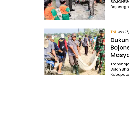
BOJONEGO
Bojonegor
TNI
Mei 16
Dukun
Bojon
Masya
Transboj
Bulan Bha
Kabupat