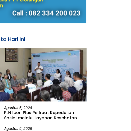
ita Hari Ini
Agustus 5, 2026
PLN Icon Plus Perkuat Kepedulian
Sosial melalui Layanan Kesehatan
dan Bantuan Komprehensif bagi
Lansia di Malang
Agustus 5, 2026