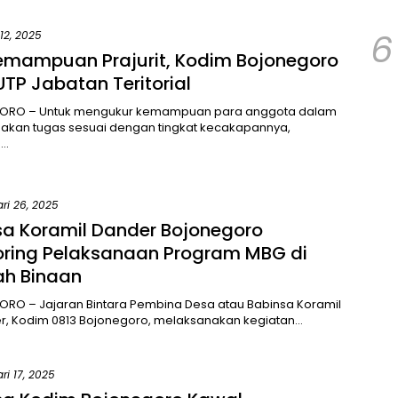
6
12, 2025
emampuan Prajurit, Kodim Bojonegoro
UTP Jabatan Teritorial
RO – Untuk mengukur kemampuan para anggota dalam
akan tugas sesuai dengan tingkat kecakapannya,
o…
ri 26, 2025
sa Koramil Dander Bojonegoro
oring Pelaksanaan Program MBG di
ah Binaan
RO – Jajaran Bintara Pembina Desa atau Babinsa Koramil
r, Kodim 0813 Bojonegoro, melaksanakan kegiatan…
ri 17, 2025