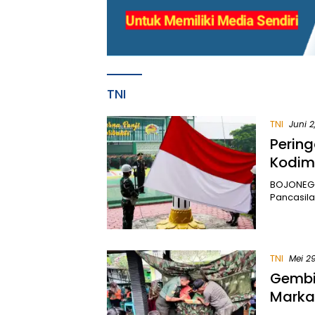
TNI
TNI
Juni 2
Pering
Kodim
BOJONEGO
Pancasila
TNI
Mei 2
Gembi
Marka