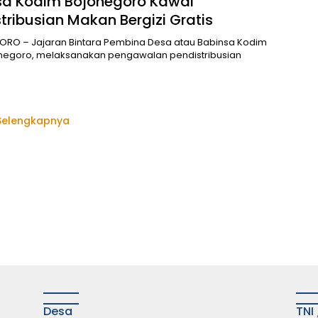
sa Kodim Bojonegoro Kawal
tribusian Makan Bergizi Gratis
RO – Jajaran Bintara Pembina Desa atau Babinsa Kodim
onegoro, melaksanakan pengawalan pendistribusian
Selengkapnya
Desa
TNI 