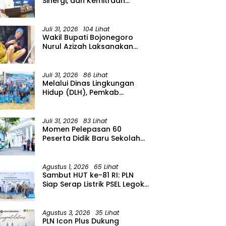
Sinergi, dan Kemitraan
Organisasi Kemasyarakatan
Tahun 2026
Juli 31, 2026
104 Lihat
Wakil Bupati Bojonegoro
Nurul Azizah Laksanakan
Kunjungan Kerja ke
Kecamatan Temayang
Juli 31, 2026
86 Lihat
Melalui Dinas Lingkungan
Hidup (DLH), Pemkab
menggelar Gerakan Suka
Menanam di Lapangan Desa
Pacing
Juli 31, 2026
83 Lihat
Momen Pelepasan 60
Peserta Didik Baru Sekolah
Rakyat Menengah Atas
(SRMA) 36 Bojonegoro
Tahun Ajaran 2026/2027
Agustus 1, 2026
65 Lihat
Sambut HUT ke-81 RI: PLN
Siap Serap Listrik PSEL Legok
Nangka, Dukung
Pengelolaan Sampah
Berkelanjutan di Jawa Barat
Agustus 3, 2026
35 Lihat
PLN Icon Plus Dukung