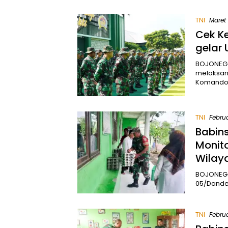
TNI
Maret 
Cek K
gelar 
BOJONEGO
melaksan
Komand
TNI
Februa
Babin
Monit
Wilay
BOJONEGO
05/Dande
TNI
Februa