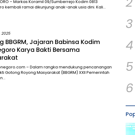
2
RO – Markas Koramil 09/Sumberrejo Kodim 0813
o kembali ramai dikunjungi anak-anak usia dini. Kali…
3
, 2025
4
g BBGRM, Jajaran Babinsa Kodim
egoro Karya Bakti Bersama
rakat
5
onegoro.com – Dalam rangka mendukung pencanangan
kti Gotong Royong Masyarakat (BBGRM) XXII Pemerintah
en…
6
Pop