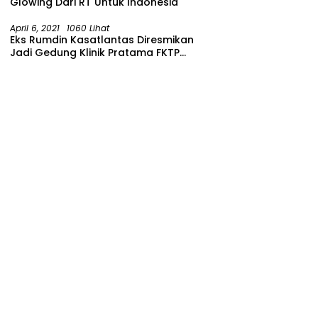
Glowing Dari RT Untuk Indonesia
April 6, 2021
1060 Lihat
Eks Rumdin Kasatlantas Diresmikan
Jadi Gedung Klinik Pratama FKTP
Polres Malang