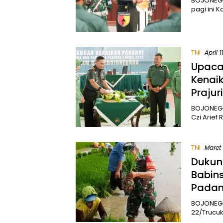
BOJONEGOR
pagi ini 
TNI
April 1
Upaca
Kenai
Prajuri
BOJONEGO
Czi Arief
TNI
Maret 
Dukun
Babin
Pada
BOJONEGO
22/Trucu