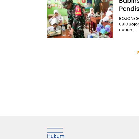
Babin
Pendis
BOJONEGO
0813 Boj
ribuan…
Hukum