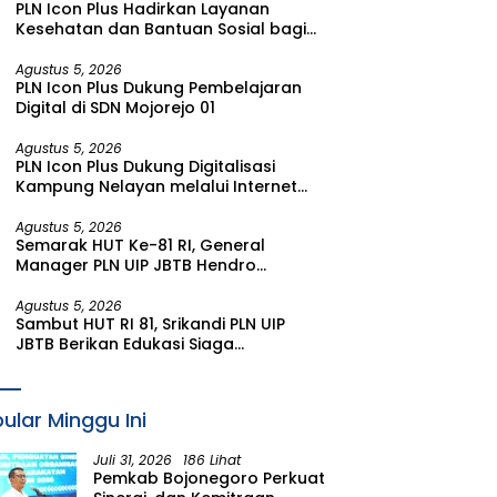
PLN Icon Plus Hadirkan Layanan
Kesehatan dan Bantuan Sosial bagi
Lansia di Rumah Belas Kasih Malang
Agustus 5, 2026
PLN Icon Plus Dukung Pembelajaran
Digital di SDN Mojorejo 01
Agustus 5, 2026
PLN Icon Plus Dukung Digitalisasi
Kampung Nelayan melalui Internet
Gratis di Desa Nelayan Rajatama
Agustus 5, 2026
Semarak HUT Ke-81 RI, General
Manager PLN UIP JBTB Hendro
Prasetyawan Raih Penghargaan
Prestisius
Agustus 5, 2026
Sambut HUT RI 81, Srikandi PLN UIP
JBTB Berikan Edukasi Siaga
Kebencanaan dan Tetapkan
Komunitas Perempuan Tangguh
Bencana di Kampung Aren Simacan
ular Minggu Ini
Banyuwangi
Juli 31, 2026
186 Lihat
Pemkab Bojonegoro Perkuat