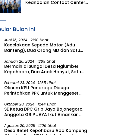
Keandalan Contact Center
PLN Borong Penghargaan di
CCW 2026
ular Bulan Ini
Juni 18, 2024
2160 Lihat
Kecelakaan Sepeda Motor (Adu
Banteng), Dua Orang MD dan Satu
Luka Berat
Januari 20, 2024
1269 Lihat
Bermain di Sungai Desa Nglumber
Kepohbaru, Dua Anak Hanyut, Satu
Ditemukan Meninggal Satu Anak
Masih Dalam Pencarian
Februari 23, 2024
1265 Lihat
Oknum KPU Ponorogo Diduga
Perintahkan PPK untuk Menggeser
Suara ke salah satu Calon DPRD
Provinsi Asal Partai Gerindra
Oktober 20, 2024
1244 Lihat
SE Ketua DPC Grib Jaya Bojonegoro,
Anggota GRIP JAYA Ikut Amankan
Suasana Pelantikan Presiden di
Wilayah Bojonegoro
Agustus 20, 2025
1206 Lihat
Desa Betet Kepohbaru Ada Kampung