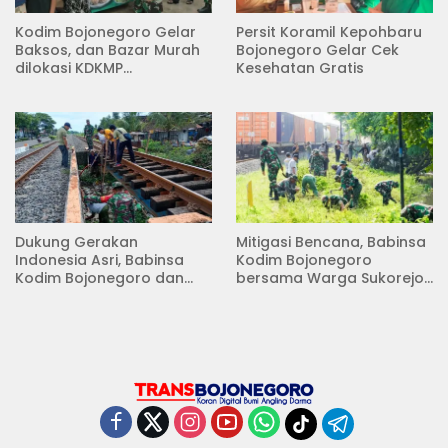
Kodim Bojonegoro Gelar
Persit Koramil Kepohbaru
Baksos, dan Bazar Murah
Bojonegoro Gelar Cek
dilokasi KDKMP
Kesehatan Gratis
Pungpungan Kalitidu
Dukung Gerakan
Mitigasi Bencana, Babinsa
Indonesia Asri, Babinsa
Kodim Bojonegoro
Kodim Bojonegoro dan
bersama Warga Sukorejo
Masyarakat Karya Bakti
Karya Bakti Pembersihan
Serentak Membersihkan
Sungai
Lingkungan