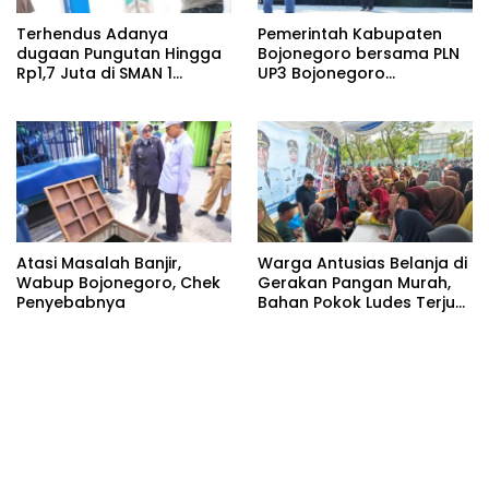
Terhendus Adanya
Pemerintah Kabupaten
dugaan Pungutan Hingga
Bojonegoro bersama PLN
Rp1,7 Juta di SMAN 1
UP3 Bojonegoro
Kepohbaru, Awak Media
menggelar kegiatan
Mengaku Alami Intimidasi
Marathon MAX 2026
Saat Konfirmasi
Atasi Masalah Banjir,
Warga Antusias Belanja di
Wabup Bojonegoro, Chek
Gerakan Pangan Murah,
Penyebabnya
Bahan Pokok Ludes Terjual
dalam Hitungan Jam