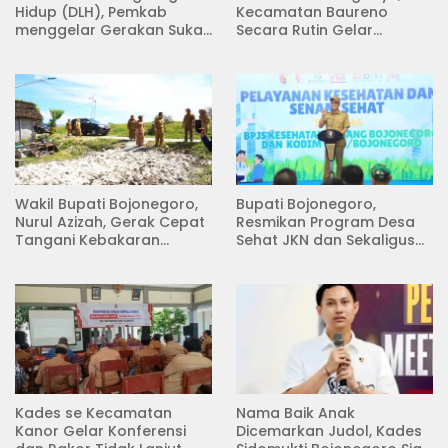
Hidup (DLH), Pemkab
Kecamatan Baureno
menggelar Gerakan Suka
Secara Rutin Gelar
Menanam di Lapangan
Pertemuan
Desa Pacing
Wakil Bupati Bojonegoro,
Bupati Bojonegoro,
Nurul Azizah, Gerak Cepat
Resmikan Program Desa
Tangani Kebakaran
Sehat JKN dan Sekaligus
Rumah di Desa
Koperasi Merah Putih
Semambung Kanor
(KDKMP) di Desa Pesen
Kades se Kecamatan
Nama Baik Anak
Kanor Gelar Konferensi
Dicemarkan Judol, Kades