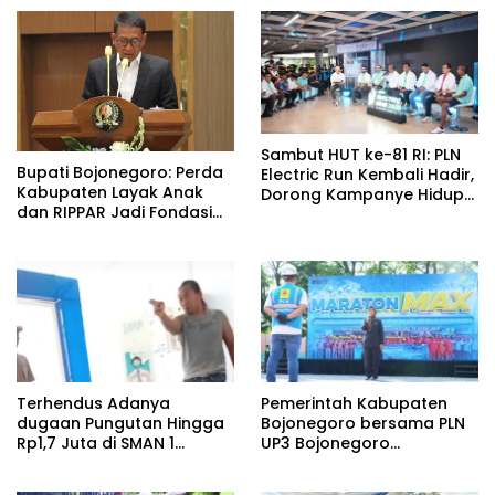
Sambut HUT ke-81 RI: PLN
Bupati Bojonegoro: Perda
Electric Run Kembali Hadir,
Kabupaten Layak Anak
Dorong Kampanye Hidup
dan RIPPAR Jadi Fondasi
Sehat dan Transisi Energi
Pembangunan
Berkelanjutan
Terhendus Adanya
Pemerintah Kabupaten
dugaan Pungutan Hingga
Bojonegoro bersama PLN
Rp1,7 Juta di SMAN 1
UP3 Bojonegoro
Kepohbaru, Awak Media
menggelar kegiatan
Mengaku Alami Intimidasi
Marathon MAX 2026