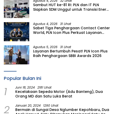
Agustus 4, 2026
32 Lihat
Sambut HUT ke-81 RI: PLN dan IT PLN
Siapkan SDM Unggul untuk Transisi Energi
Lewat Pelatihan Energi Terbarukan bagi
Siswa SMA
Agustus 4, 2026
31 Lihat
Sabet Tiga Penghargaan Contact Center
World, PLN Icon Plus Perkuat Layanan
Pelanggan melalui Contact Center
ICONNET
Agustus 5, 2026
31 Lihat
Layanan Bertumbuh Pesat! PLN Icon Plus
Raih Penghargaan SBBI Awards 2026
Popular Bulan Ini
1
Juni 18, 2024
2181 Lihat
Kecelakaan Sepeda Motor (Adu Banteng), Dua
Orang MD dan Satu Luka Berat
2
Januari 20, 2024
1290 Lihat
Bermain di Sungai Desa Nglumber Kepohbaru, Dua