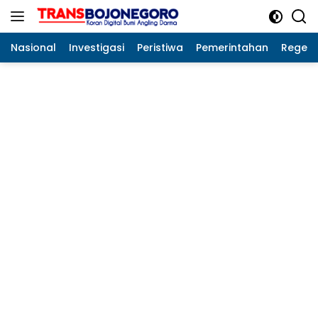
Langsung
ke
konten
Nasional
Investigasi
Peristiwa
Pemerintahan
Regeo