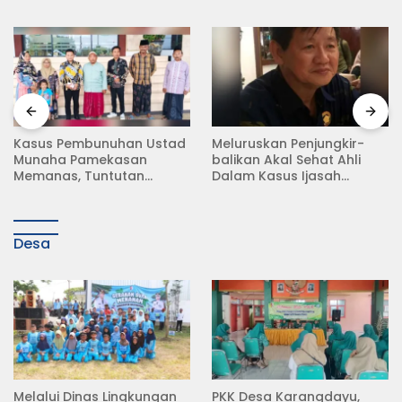
Meluruskan Penjungkir-
Rampas Motor Tanpa
balikan Akal Sehat Ahli
Surat Resmi, Modus Baru
Dalam Kasus Ijasah
Debt Collector di Jalan
Jokowi
Raya Babat Lamongan
Desa
Melalui Dinas Lingkungan
PKK Desa Karangdayu,