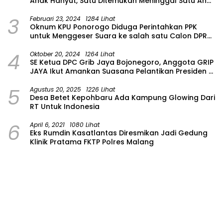
Anak Hanyut, Satu Ditemukan Meninggal Satu Anak
Masih Dalam Pencarian
3
Februari 23, 2024
1284 Lihat
Oknum KPU Ponorogo Diduga Perintahkan PPK
untuk Menggeser Suara ke salah satu Calon DPRD
Provinsi Asal Partai Gerindra
4
Oktober 20, 2024
1264 Lihat
SE Ketua DPC Grib Jaya Bojonegoro, Anggota GRIP
JAYA Ikut Amankan Suasana Pelantikan Presiden di
Wilayah Bojonegoro
5
Agustus 20, 2025
1226 Lihat
Desa Betet Kepohbaru Ada Kampung Glowing Dari
RT Untuk Indonesia
6
April 6, 2021
1080 Lihat
Eks Rumdin Kasatlantas Diresmikan Jadi Gedung
Klinik Pratama FKTP Polres Malang