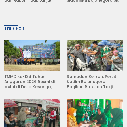
dan Rakor Tidak Lanjut
Sidomukti Bojonegoro Siap
KDMP
Tempuh Jalur Hukum
TNI / Polri
TMMD ke-129 Tahun
Ramadan Berkah, Persit
Anggaran 2026 Resmi di
Kodim Bojonegoro
Mulai di Desa Kesongo,
Bagikan Ratusan Takjil
Kecamatan Kedungadem