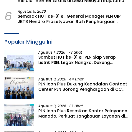
melalui Internet Gratis di Desa Nelayan Rajatama
6
Agustus 5, 2026
Semarak HUT Ke-81 RI, General Manager PLN UIP
JBTB Hendro Prasetyawan Raih Penghargaan
Prestisius
Popular Minggu Ini
Agustus 1, 2026
73 Lihat
Sambut HUT ke-81 RI: PLN Siap Serap
Listrik PSEL Legok Nangka, Dukung
Pengelolaan Sampah Berkelanjutan di
Jawa Barat
Agustus 3, 2026
44 Lihat
PLN Icon Plus Dukung Keandalan Contact
Center PLN Borong Penghargaan di CCW
2026
Agustus 3, 2026
37 Lihat
PLN Icon Plus Resmikan Kantor Pelayanan
Manado, Perkuat Jangkauan Layanan di
Sulawesi Utara