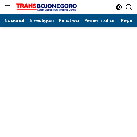
Langsung
ke
konten
Nasional
Investigasi
Peristiwa
Pemerintahan
Regeo