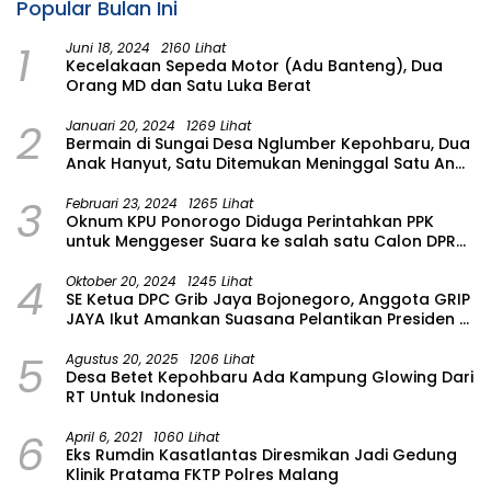
Popular Bulan Ini
1
Juni 18, 2024
2160 Lihat
Kecelakaan Sepeda Motor (Adu Banteng), Dua
Orang MD dan Satu Luka Berat
2
Januari 20, 2024
1269 Lihat
Bermain di Sungai Desa Nglumber Kepohbaru, Dua
Anak Hanyut, Satu Ditemukan Meninggal Satu Anak
Masih Dalam Pencarian
3
Februari 23, 2024
1265 Lihat
Oknum KPU Ponorogo Diduga Perintahkan PPK
untuk Menggeser Suara ke salah satu Calon DPRD
Provinsi Asal Partai Gerindra
4
Oktober 20, 2024
1245 Lihat
SE Ketua DPC Grib Jaya Bojonegoro, Anggota GRIP
JAYA Ikut Amankan Suasana Pelantikan Presiden di
Wilayah Bojonegoro
5
Agustus 20, 2025
1206 Lihat
Desa Betet Kepohbaru Ada Kampung Glowing Dari
RT Untuk Indonesia
6
April 6, 2021
1060 Lihat
Eks Rumdin Kasatlantas Diresmikan Jadi Gedung
Klinik Pratama FKTP Polres Malang