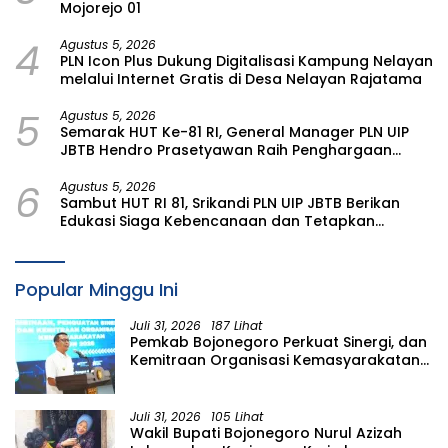
Mojorejo 01
4
Agustus 5, 2026
PLN Icon Plus Dukung Digitalisasi Kampung Nelayan
melalui Internet Gratis di Desa Nelayan Rajatama
5
Agustus 5, 2026
Semarak HUT Ke-81 RI, General Manager PLN UIP
JBTB Hendro Prasetyawan Raih Penghargaan
Prestisius
6
Agustus 5, 2026
Sambut HUT RI 81, Srikandi PLN UIP JBTB Berikan
Edukasi Siaga Kebencanaan dan Tetapkan
Komunitas Perempuan Tangguh Bencana di
Kampung Aren Simacan Banyuwangi
Popular Minggu Ini
Juli 31, 2026
187 Lihat
Pemkab Bojonegoro Perkuat Sinergi, dan
Kemitraan Organisasi Kemasyarakatan
Tahun 2026
Juli 31, 2026
105 Lihat
Wakil Bupati Bojonegoro Nurul Azizah