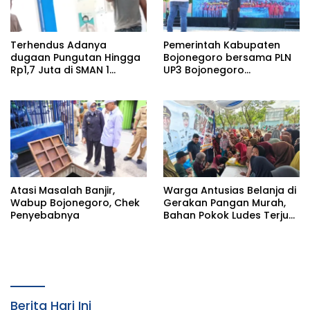
Terhendus Adanya
Pemerintah Kabupaten
dugaan Pungutan Hingga
Bojonegoro bersama PLN
Rp1,7 Juta di SMAN 1
UP3 Bojonegoro
Kepohbaru, Awak Media
menggelar kegiatan
Mengaku Alami Intimidasi
Marathon MAX 2026
Saat Konfirmasi
Atasi Masalah Banjir,
Warga Antusias Belanja di
Wabup Bojonegoro, Chek
Gerakan Pangan Murah,
Penyebabnya
Bahan Pokok Ludes Terjual
dalam Hitungan Jam
Berita Hari Ini