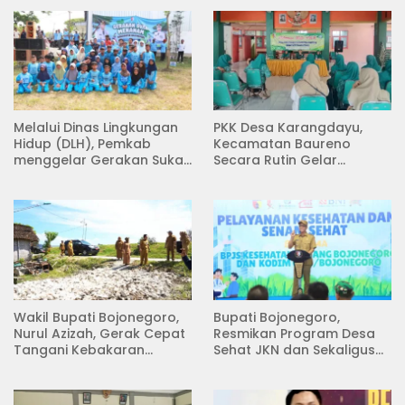
Melalui Dinas Lingkungan
PKK Desa Karangdayu,
Hidup (DLH), Pemkab
Kecamatan Baureno
menggelar Gerakan Suka
Secara Rutin Gelar
Menanam di Lapangan
Pertemuan
Desa Pacing
Wakil Bupati Bojonegoro,
Bupati Bojonegoro,
Nurul Azizah, Gerak Cepat
Resmikan Program Desa
Tangani Kebakaran
Sehat JKN dan Sekaligus
Rumah di Desa
Koperasi Merah Putih
Semambung Kanor
(KDKMP) di Desa Pesen