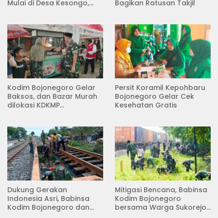
Mulai di Desa Kesongo,
Bagikan Ratusan Takjil
Kecamatan Kedungadem
Kodim Bojonegoro Gelar
Persit Koramil Kepohbaru
Baksos, dan Bazar Murah
Bojonegoro Gelar Cek
dilokasi KDKMP
Kesehatan Gratis
Pungpungan Kalitidu
Dukung Gerakan
Mitigasi Bencana, Babinsa
Indonesia Asri, Babinsa
Kodim Bojonegoro
Kodim Bojonegoro dan
bersama Warga Sukorejo
Masyarakat Karya Bakti
Karya Bakti Pembersihan