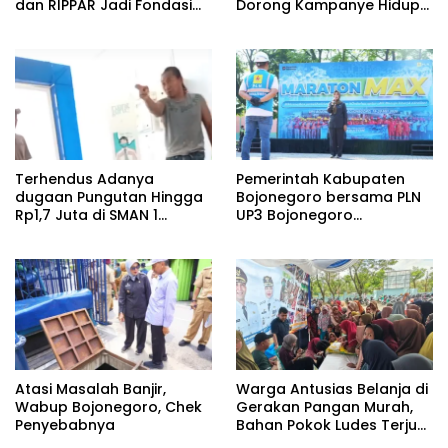
dan RIPPAR Jadi Fondasi
Dorong Kampanye Hidup
Pembangunan
Sehat dan Transisi Energi
Berkelanjutan
Terhendus Adanya
Pemerintah Kabupaten
dugaan Pungutan Hingga
Bojonegoro bersama PLN
Rp1,7 Juta di SMAN 1
UP3 Bojonegoro
Kepohbaru, Awak Media
menggelar kegiatan
Mengaku Alami Intimidasi
Marathon MAX 2026
Saat Konfirmasi
Atasi Masalah Banjir,
Warga Antusias Belanja di
Wabup Bojonegoro, Chek
Gerakan Pangan Murah,
Penyebabnya
Bahan Pokok Ludes Terjual
dalam Hitungan Jam