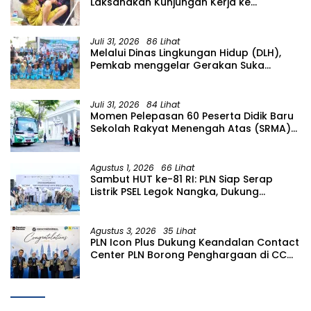
Laksanakan Kunjungan Kerja ke
Kecamatan Temayang
Juli 31, 2026
86 Lihat
Melalui Dinas Lingkungan Hidup (DLH),
Pemkab menggelar Gerakan Suka
Menanam di Lapangan Desa Pacing
Juli 31, 2026
84 Lihat
Momen Pelepasan 60 Peserta Didik Baru
Sekolah Rakyat Menengah Atas (SRMA)
36 Bojonegoro Tahun Ajaran 2026/2027
Agustus 1, 2026
66 Lihat
Sambut HUT ke-81 RI: PLN Siap Serap
Listrik PSEL Legok Nangka, Dukung
Pengelolaan Sampah Berkelanjutan di
Jawa Barat
Agustus 3, 2026
35 Lihat
PLN Icon Plus Dukung Keandalan Contact
Center PLN Borong Penghargaan di CCW
2026