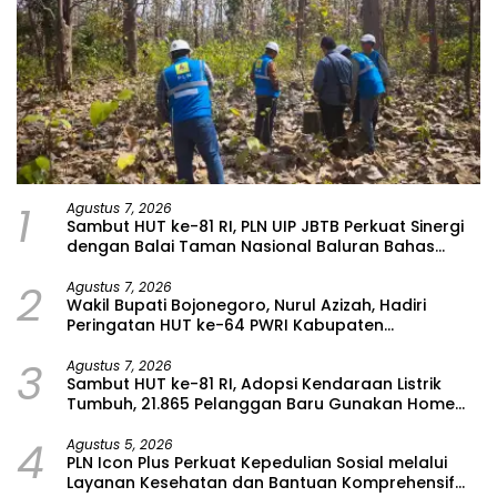
1
Agustus 7, 2026
Sambut HUT ke-81 RI, PLN UIP JBTB Perkuat Sinergi
dengan Balai Taman Nasional Baluran Bahas
Kajian Rencana Proyek SUTET 500 kV Paiton–
2
Watudodol/Kalipuro
Agustus 7, 2026
Wakil Bupati Bojonegoro, Nurul Azizah, Hadiri
Peringatan HUT ke-64 PWRI Kabupaten
Bojonegoro
3
Agustus 7, 2026
Sambut HUT ke-81 RI, Adopsi Kendaraan Listrik
Tumbuh, 21.865 Pelanggan Baru Gunakan Home
Charging Services PLN pada Semester I 2026
4
Agustus 5, 2026
PLN Icon Plus Perkuat Kepedulian Sosial melalui
Layanan Kesehatan dan Bantuan Komprehensif