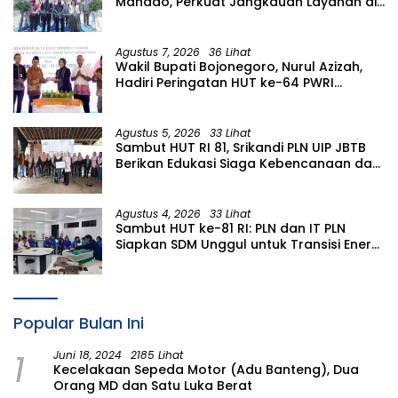
Manado, Perkuat Jangkauan Layanan di
Sulawesi Utara
Agustus 7, 2026
36 Lihat
Wakil Bupati Bojonegoro, Nurul Azizah,
Hadiri Peringatan HUT ke-64 PWRI
Kabupaten Bojonegoro
Agustus 5, 2026
33 Lihat
Sambut HUT RI 81, Srikandi PLN UIP JBTB
Berikan Edukasi Siaga Kebencanaan dan
Tetapkan Komunitas Perempuan
Tangguh Bencana di Kampung Aren
Simacan Banyuwangi
Agustus 4, 2026
33 Lihat
Sambut HUT ke-81 RI: PLN dan IT PLN
Siapkan SDM Unggul untuk Transisi Energi
Lewat Pelatihan Energi Terbarukan bagi
Siswa SMA
Popular Bulan Ini
1
Juni 18, 2024
2185 Lihat
Kecelakaan Sepeda Motor (Adu Banteng), Dua
Orang MD dan Satu Luka Berat