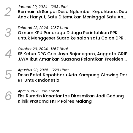
2
Januari 20, 2024
1293 Lihat
Bermain di Sungai Desa Nglumber Kepohbaru, Dua
Anak Hanyut, Satu Ditemukan Meninggal Satu Anak
Masih Dalam Pencarian
3
Februari 23, 2024
1287 Lihat
Oknum KPU Ponorogo Diduga Perintahkan PPK
untuk Menggeser Suara ke salah satu Calon DPRD
Provinsi Asal Partai Gerindra
4
Oktober 20, 2024
1267 Lihat
SE Ketua DPC Grib Jaya Bojonegoro, Anggota GRIP
JAYA Ikut Amankan Suasana Pelantikan Presiden di
Wilayah Bojonegoro
5
Agustus 20, 2025
1229 Lihat
Desa Betet Kepohbaru Ada Kampung Glowing Dari
RT Untuk Indonesia
6
April 6, 2021
1083 Lihat
Eks Rumdin Kasatlantas Diresmikan Jadi Gedung
Klinik Pratama FKTP Polres Malang