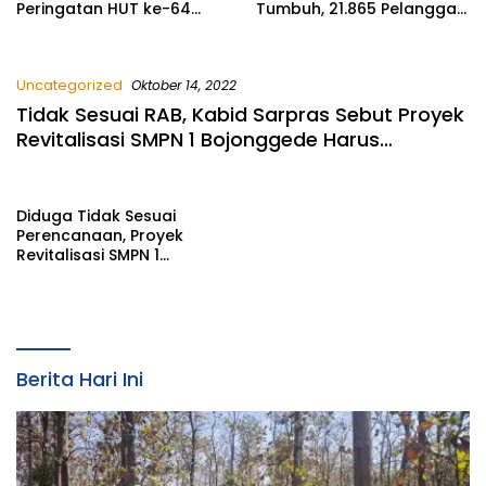
Peringatan HUT ke-64
Tumbuh, 21.865 Pelanggan
PWRI Kabupaten
Baru Gunakan Home
Bojonegoro
Charging Services PLN
pada Semester I 2026
Uncategorized
Oktober 14, 2022
Tidak Sesuai RAB, Kabid Sarpras Sebut Proyek
Revitalisasi SMPN 1 Bojonggede Harus
Dibongkar Karena Sangat Beresiko
Diduga Tidak Sesuai
Perencanaan, Proyek
Revitalisasi SMPN 1
Bojonggede Perlu Dibongkar
Berita Hari Ini