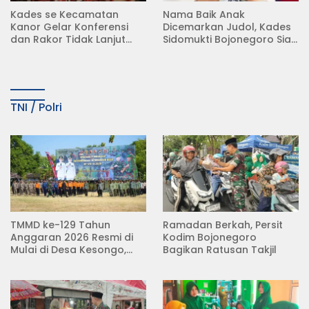
Kades se Kecamatan
Nama Baik Anak
Kanor Gelar Konferensi
Dicemarkan Judol, Kades
dan Rakor Tidak Lanjut
Sidomukti Bojonegoro Siap
KDMP
Tempuh Jalur Hukum
TNI / Polri
TMMD ke-129 Tahun
Ramadan Berkah, Persit
Anggaran 2026 Resmi di
Kodim Bojonegoro
Mulai di Desa Kesongo,
Bagikan Ratusan Takjil
Kecamatan Kedungadem