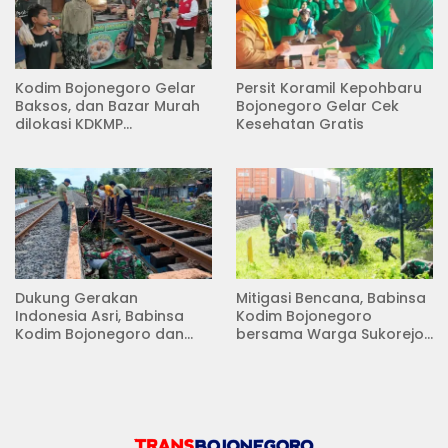
Kodim Bojonegoro Gelar
Persit Koramil Kepohbaru
Baksos, dan Bazar Murah
Bojonegoro Gelar Cek
dilokasi KDKMP
Kesehatan Gratis
Pungpungan Kalitidu
Dukung Gerakan
Mitigasi Bencana, Babinsa
Indonesia Asri, Babinsa
Kodim Bojonegoro
Kodim Bojonegoro dan
bersama Warga Sukorejo
Masyarakat Karya Bakti
Karya Bakti Pembersihan
Serentak Membersihkan
Sungai
Lingkungan