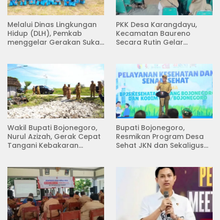
Melalui Dinas Lingkungan
PKK Desa Karangdayu,
Hidup (DLH), Pemkab
Kecamatan Baureno
menggelar Gerakan Suka
Secara Rutin Gelar
Menanam di Lapangan
Pertemuan
Desa Pacing
Wakil Bupati Bojonegoro,
Bupati Bojonegoro,
Nurul Azizah, Gerak Cepat
Resmikan Program Desa
Tangani Kebakaran
Sehat JKN dan Sekaligus
Rumah di Desa
Koperasi Merah Putih
Semambung Kanor
(KDKMP) di Desa Pesen