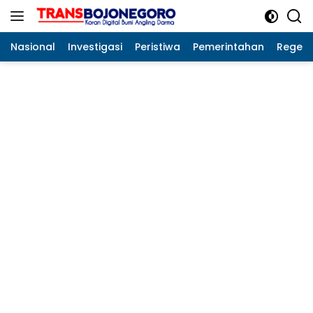
Langsung
ke
konten
Nasional
Investigasi
Peristiwa
Pemerintahan
Regeo