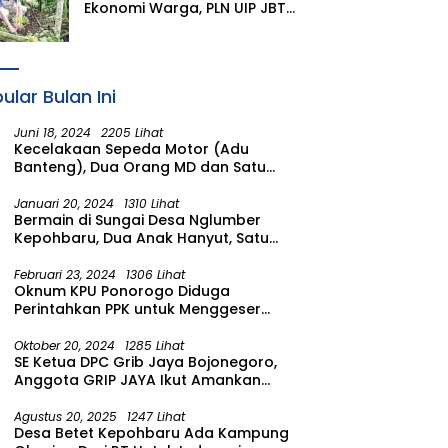
Ekonomi Warga, PLN UIP JBTB
Salurkan Bantuan
Konservasi 4.000 Pohon
Aren Genjah Asal Aceh di
Banyuwangi
ular Bulan Ini
Juni 18, 2024
2205 Lihat
Kecelakaan Sepeda Motor (Adu
Banteng), Dua Orang MD dan Satu
Luka Berat
Januari 20, 2024
1310 Lihat
Bermain di Sungai Desa Nglumber
Kepohbaru, Dua Anak Hanyut, Satu
Ditemukan Meninggal Satu Anak
Masih Dalam Pencarian
Februari 23, 2024
1306 Lihat
Oknum KPU Ponorogo Diduga
Perintahkan PPK untuk Menggeser
Suara ke salah satu Calon DPRD
Provinsi Asal Partai Gerindra
Oktober 20, 2024
1285 Lihat
SE Ketua DPC Grib Jaya Bojonegoro,
Anggota GRIP JAYA Ikut Amankan
Suasana Pelantikan Presiden di
Wilayah Bojonegoro
Agustus 20, 2025
1247 Lihat
Desa Betet Kepohbaru Ada Kampung