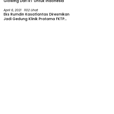
Glowing Dari RT Untuk Indonesia
April 6, 2021
1102 Lihat
Eks Rumdin Kasatlantas Diresmikan
Jadi Gedung Klinik Pratama FKTP
Polres Malang