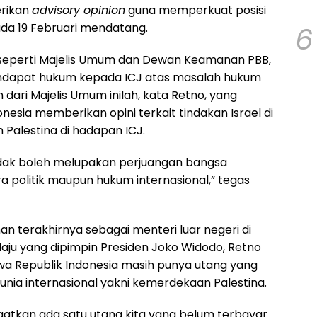
rikan
advisory opinion
guna memperkuat posisi
6
ada 19 Februari mendatang.
seperti Majelis Umum dan Dewan Keamanan PBB,
dapat hukum kepada ICJ atas masalah hukum
dari Majelis Umum inilah, kata Retno, yang
esia memberikan opini terkait tindakan Israel di
Palestina di hadapan ICJ.
tidak boleh melupakan perjuangan bangsa
ra politik maupun hukum internasional,” tegas
n terakhirnya sebagai menteri luar negeri di
aju yang dipimpin Presiden Joko Widodo, Retno
 Republik Indonesia masih punya utang yang
unia internasional yakni kemerdekaan Palestina.
gatkan ada satu utang kita yang belum terbayar