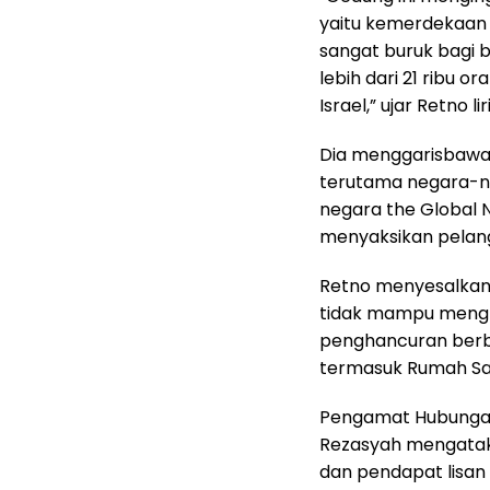
yaitu kemerdekaan 
sangat buruk bagi b
lebih dari 21 ribu 
Israel,” ujar Retno lir
Dia menggarisbawah
terutama negara-ne
negara the Global
menyaksikan pelang
Retno menyesalkan
tidak mampu mengh
penghancuran berbag
termasuk Rumah Sak
Pengamat Hubungan 
Rezasyah mengatak
dan pendapat lisan