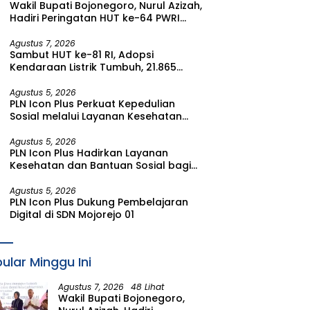
Wakil Bupati Bojonegoro, Nurul Azizah,
Watudodol/Kalipuro
Hadiri Peringatan HUT ke-64 PWRI
Kabupaten Bojonegoro
Agustus 7, 2026
Sambut HUT ke-81 RI, Adopsi
Kendaraan Listrik Tumbuh, 21.865
Pelanggan Baru Gunakan Home
Charging Services PLN pada Semester
Agustus 5, 2026
PLN Icon Plus Perkuat Kepedulian
I 2026
Sosial melalui Layanan Kesehatan
dan Bantuan Komprehensif bagi
Lansia di Malang
Agustus 5, 2026
PLN Icon Plus Hadirkan Layanan
Kesehatan dan Bantuan Sosial bagi
Lansia di Rumah Belas Kasih Malang
Agustus 5, 2026
PLN Icon Plus Dukung Pembelajaran
Digital di SDN Mojorejo 01
ular Minggu Ini
Agustus 7, 2026
48 Lihat
Wakil Bupati Bojonegoro,