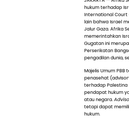
JAKARTA —
Afrika 
hukum terhadap Isr
International Court
lain bahwa Israel m
Jalur Gaza. Afrika
memerintahkan Isra
Gugatan ini merup
Perserikatan Bangs
pengadilan dunia, s
Majelis Umum PBB 
penasehat (advisor
terhadap Palestina 
pendapat hukum yan
atau negara.
Adviso
tetapi dapat memili
hukum.