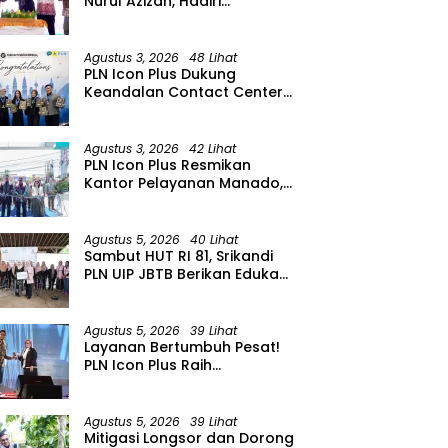
Nurul Azizah, Hadiri
Peringatan HUT ke-64 PWRI
Kabupaten Bojonegoro
Agustus 3, 2026
48 Lihat
PLN Icon Plus Dukung
Keandalan Contact Center
PLN Borong Penghargaan di
CCW 2026
Agustus 3, 2026
42 Lihat
PLN Icon Plus Resmikan
Kantor Pelayanan Manado,
Perkuat Jangkauan Layanan
di Sulawesi Utara
Agustus 5, 2026
40 Lihat
Sambut HUT RI 81, Srikandi
PLN UIP JBTB Berikan Edukasi
Siaga Kebencanaan dan
Tetapkan Komunitas
Perempuan Tangguh
Agustus 5, 2026
39 Lihat
Bencana di Kampung Aren
Layanan Bertumbuh Pesat!
Simacan Banyuwangi
PLN Icon Plus Raih
Penghargaan SBBI Awards
2026
Agustus 5, 2026
39 Lihat
Mitigasi Longsor dan Dorong