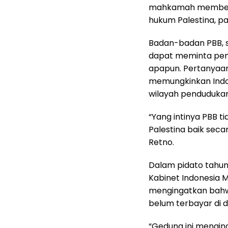
mahkamah membe
hukum Palestina, p
Badan-badan PBB, 
dapat meminta pen
apapun. Pertanyaan 
memungkinkan Indon
wilayah pendudukan 
“Yang intinya PBB 
Palestina baik seca
Retno.
Dalam pidato tahuna
Kabinet Indonesia M
mengingatkan bahwa
belum terbayar di d
“Gedung ini mengin