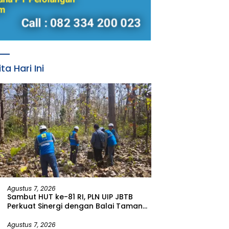
ita Hari Ini
Agustus 7, 2026
Sambut HUT ke-81 RI, PLN UIP JBTB
Perkuat Sinergi dengan Balai Taman
Nasional Baluran Bahas Kajian
Rencana Proyek SUTET 500 kV Paiton–
Agustus 7, 2026