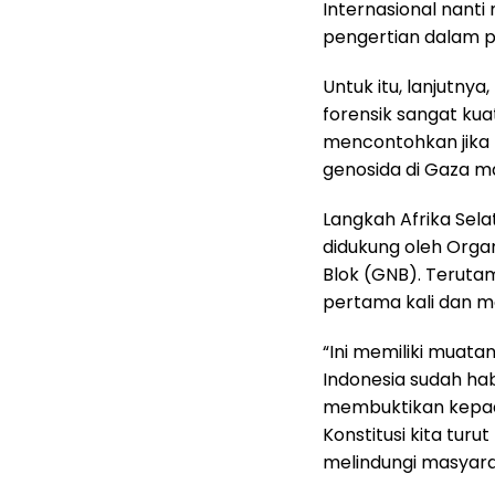
Internasional nanti
pengertian dalam p
Untuk itu, lanjutnya,
forensik sangat kua
mencontohkan jika 
genosida di Gaza ma
Langkah Afrika Sela
didukung oleh Orga
Blok (GNB). Terutam
pertama kali dan me
“Ini memiliki muata
Indonesia sudah ha
membuktikan kepada
Konstitusi kita tur
melindungi masyarak