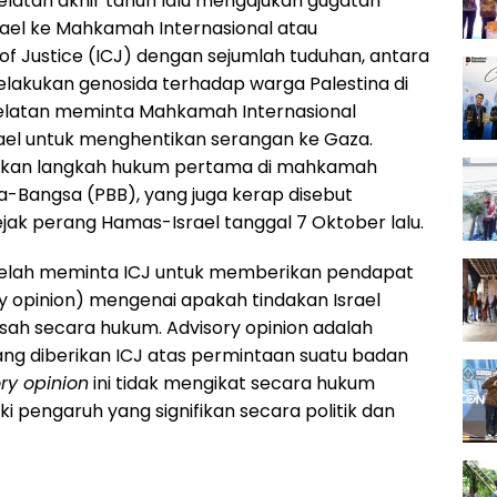
Selatan akhir tahun lalu mengajukan gugatan
ael ke Mahkamah Internasional atau
 of Justice (ICJ) dengan sejumlah tuduhan, antara
elakukan genosida terhadap warga Palestina di
 Selatan meminta Mahkamah Internasional
el untuk menghentikan serangan ke Gaza.
akan langkah hukum pertama di mahkamah
a-Bangsa (PBB), yang juga kerap disebut
ejak perang Hamas-Israel tanggal 7 Oktober lalu.
telah meminta ICJ untuk memberikan pendapat
y opinion) mengenai apakah tindakan Israel
sah secara hukum. Advisory opinion adalah
g diberikan ICJ atas permintaan suatu badan
ry opinion
ini tidak mengikat secara hukum
ki pengaruh yang signifikan secara politik dan