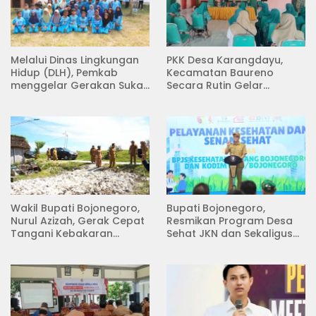
Melalui Dinas Lingkungan
PKK Desa Karangdayu,
Hidup (DLH), Pemkab
Kecamatan Baureno
menggelar Gerakan Suka
Secara Rutin Gelar
Menanam di Lapangan
Pertemuan
Desa Pacing
Wakil Bupati Bojonegoro,
Bupati Bojonegoro,
Nurul Azizah, Gerak Cepat
Resmikan Program Desa
Tangani Kebakaran
Sehat JKN dan Sekaligus
Rumah di Desa
Koperasi Merah Putih
Semambung Kanor
(KDKMP) di Desa Pesen