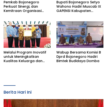
Pemkab Bojonegoro
Bupati Bojonegoro Setyo
Perkuat Sinergi, dan
Wahono Hadiri Muscab IX
Kemitraan Organisasi
GAPENSI Kabupaten
Kemasyarakatan Tahun
Bojonegoro
2026
Melalui Program Inovatif
Wabup Bersama Komisi B
untuk Meningkatkan
Dprd Bojonegoro Hadiri
Kualitas Keluarga dan
Bimtek Budidaya Domba
SDM, Pemkab Bononegoro
Raih Pengakuan dari
Pemerintah Pusat
Berita Hari Ini