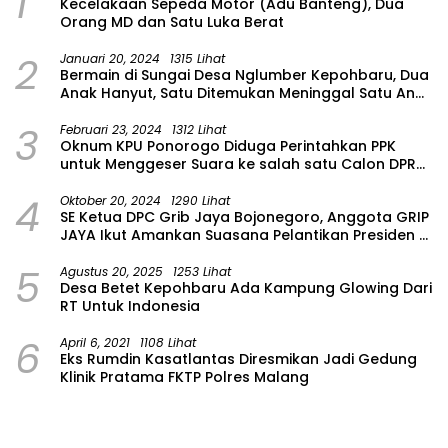
1
Kecelakaan Sepeda Motor (Adu Banteng), Dua
Orang MD dan Satu Luka Berat
2
Januari 20, 2024
1315 Lihat
Bermain di Sungai Desa Nglumber Kepohbaru, Dua
Anak Hanyut, Satu Ditemukan Meninggal Satu Anak
Masih Dalam Pencarian
3
Februari 23, 2024
1312 Lihat
Oknum KPU Ponorogo Diduga Perintahkan PPK
untuk Menggeser Suara ke salah satu Calon DPRD
Provinsi Asal Partai Gerindra
4
Oktober 20, 2024
1290 Lihat
SE Ketua DPC Grib Jaya Bojonegoro, Anggota GRIP
JAYA Ikut Amankan Suasana Pelantikan Presiden di
Wilayah Bojonegoro
5
Agustus 20, 2025
1253 Lihat
Desa Betet Kepohbaru Ada Kampung Glowing Dari
RT Untuk Indonesia
6
April 6, 2021
1108 Lihat
Eks Rumdin Kasatlantas Diresmikan Jadi Gedung
Klinik Pratama FKTP Polres Malang