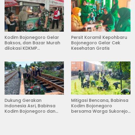
Kodim Bojonegoro Gelar
Persit Koramil Kepohbaru
Baksos, dan Bazar Murah
Bojonegoro Gelar Cek
dilokasi KDKMP
Kesehatan Gratis
Pungpungan Kalitidu
Dukung Gerakan
Mitigasi Bencana, Babinsa
Indonesia Asri, Babinsa
Kodim Bojonegoro
Kodim Bojonegoro dan
bersama Warga Sukorejo
Masyarakat Karya Bakti
Karya Bakti Pembersihan
Serentak Membersihkan
Sungai
Lingkungan