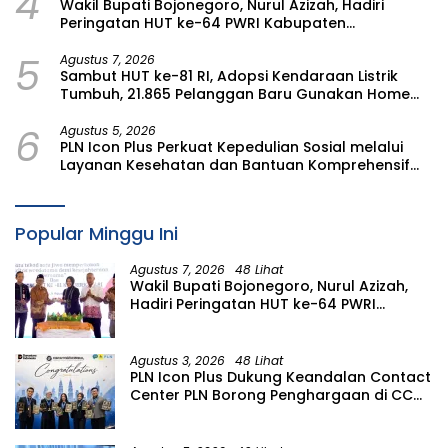
4
Wakil Bupati Bojonegoro, Nurul Azizah, Hadiri
Peringatan HUT ke-64 PWRI Kabupaten
Bojonegoro
5
Agustus 7, 2026
Sambut HUT ke-81 RI, Adopsi Kendaraan Listrik
Tumbuh, 21.865 Pelanggan Baru Gunakan Home
Charging Services PLN pada Semester I 2026
6
Agustus 5, 2026
PLN Icon Plus Perkuat Kepedulian Sosial melalui
Layanan Kesehatan dan Bantuan Komprehensif
bagi Lansia di Malang
Popular Minggu Ini
Agustus 7, 2026
48 Lihat
Wakil Bupati Bojonegoro, Nurul Azizah,
Hadiri Peringatan HUT ke-64 PWRI
Kabupaten Bojonegoro
Agustus 3, 2026
48 Lihat
PLN Icon Plus Dukung Keandalan Contact
Center PLN Borong Penghargaan di CCW
2026