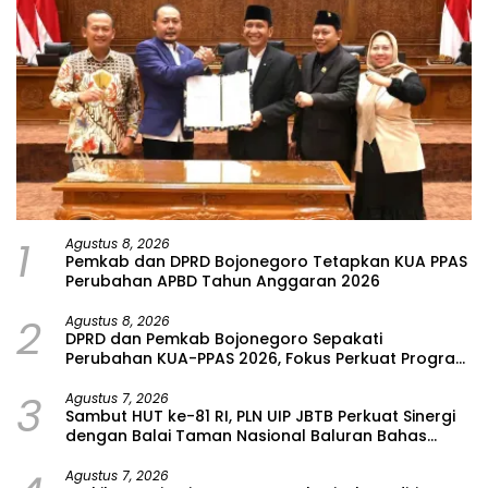
1
Agustus 8, 2026
Pemkab dan DPRD Bojonegoro Tetapkan KUA PPAS
Perubahan APBD Tahun Anggaran 2026
2
Agustus 8, 2026
DPRD dan Pemkab Bojonegoro Sepakati
Perubahan KUA-PPAS 2026, Fokus Perkuat Program
Prioritas Rakyat
3
Agustus 7, 2026
Sambut HUT ke-81 RI, PLN UIP JBTB Perkuat Sinergi
dengan Balai Taman Nasional Baluran Bahas
Kajian Rencana Proyek SUTET 500 kV Paiton–
Watudodol/Kalipuro
Agustus 7, 2026