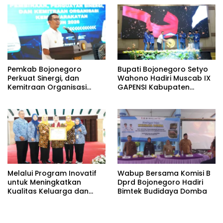
Desa Pacing
Pemkab Bojonegoro
Bupati Bojonegoro Setyo
Perkuat Sinergi, dan
Wahono Hadiri Muscab IX
Kemitraan Organisasi
GAPENSI Kabupaten
Kemasyarakatan Tahun
Bojonegoro
2026
Melalui Program Inovatif
Wabup Bersama Komisi B
untuk Meningkatkan
Dprd Bojonegoro Hadiri
Kualitas Keluarga dan
Bimtek Budidaya Domba
SDM, Pemkab Bononegoro
Raih Pengakuan dari
Pemerintah Pusat