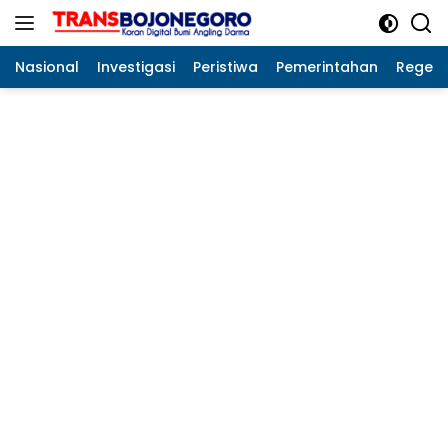
Langsung
ke
konten
Nasional
Investigasi
Peristiwa
Pemerintahan
Regeo