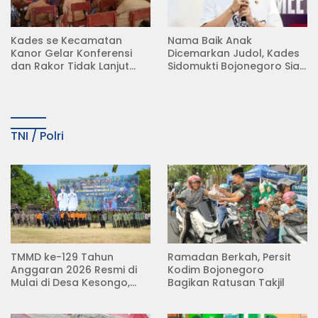
Kades se Kecamatan
Nama Baik Anak
Kanor Gelar Konferensi
Dicemarkan Judol, Kades
dan Rakor Tidak Lanjut
Sidomukti Bojonegoro Siap
KDMP
Tempuh Jalur Hukum
TNI / Polri
TMMD ke-129 Tahun
Ramadan Berkah, Persit
Anggaran 2026 Resmi di
Kodim Bojonegoro
Mulai di Desa Kesongo,
Bagikan Ratusan Takjil
Kecamatan Kedungadem